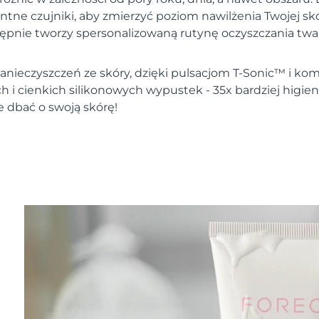
entne czujniki, aby zmierzyć poziom nawilżenia Twojej s
tępnie tworzy spersonalizowaną rutynę oczyszczania twar
nieczyszczeń ze skóry, dzięki pulsacjom T-Sonic™ i komb
h i cienkich silikonowych wypustek - 35x bardziej higie
e dbać o swoją skórę!