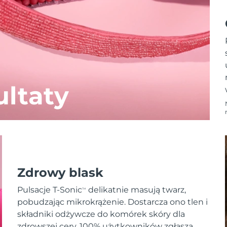
ltaty
Zdrowy blask
Pulsacje T-Sonic
delikatnie masują twarz,
TM
pobudzając mikrokrążenie. Dostarcza ono tlen i
składniki odżywcze do komórek skóry dla
zdrowszej cery. 100% użytkowników zgłasza