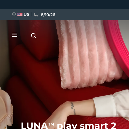
Przejdź
do
treści
US
8/10/26
NOWOŚĆ
BREAKING NEWS
FAQ™ Pure Beauty-Tech Elixir
LUNA
play smart 2
TM