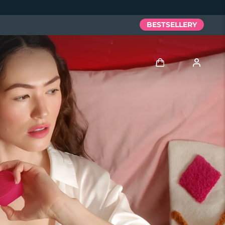
BESTSELLERY
Zaloguj
Profil użytkownika
Moje urządzenia
Moje zamówienia
Moje adresy
Moje subskrypcje