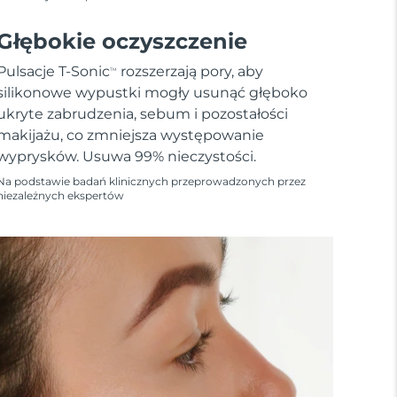
Głębokie oczyszczenie
Pulsacje T-Sonic
rozszerzają pory, aby
TM
silikonowe wypustki mogły usunąć głęboko
ukryte zabrudzenia, sebum i pozostałości
makijażu, co zmniejsza występowanie
wyprysków. Usuwa 99% nieczystości.
Na podstawie badań klinicznych przeprowadzonych przez
niezależnych ekspertów