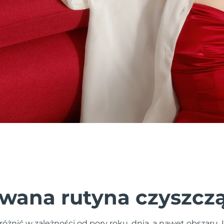
wana rutyna czyszcz
różnić w zależności od pory roku, dnia, a nawet obszaru