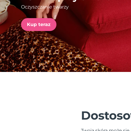
Oczyszczanie twarzy
issa™ Teeth Whitening Set
Kup teraz
FAQ™ Dual LED Panel
POPULARNY
Specjalne oferty
Bestsellery
Dostoso
Twoja skóra może się 