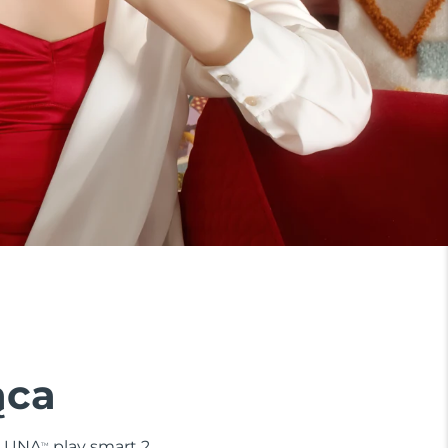
ąca
. LUNA
play smart 2
TM