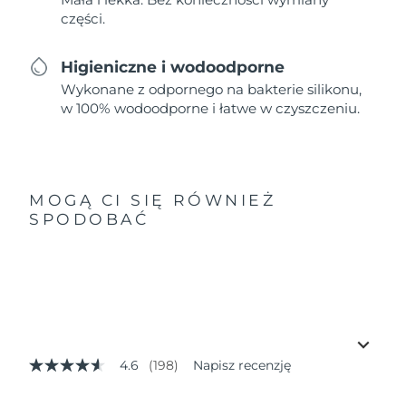
części.
Higieniczne i wodoodporne
Wykonane z odpornego na bakterie silikonu,
w 100% wodoodporne i łatwe w czyszczeniu.
MOGĄ CI SIĘ RÓWNIEŻ
SPODOBAĆ
4.6
(198)
Napisz recenzję
4.6
z
5