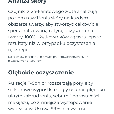
Analiza skóry
Oczekiwany czas dostawy
Liban
8/12/26
Czujniki z 24-karatowego złota analizują
poziom nawilżenia skóry na każdym
Oczekiwany czas dostawy
Litwa
8/11/26
obszarze twarzy, aby stworzyć całkowicie
spersonalizowaną rutynę oczyszczania
Oczekiwany czas dostawy
Luksemburg
twarzy. 100% użytkowników zgłasza lepsze
8/11/26
rezultaty niż w przypadku oczyszczania
Oczekiwany czas dostawy
ręcznego.
SRA Makau (Chiny)
8/13/26
Na podstawie badań klinicznych przeprowadzonych przez
niezależnych ekspertów
Oczekiwany czas dostawy
Malezja
8/14/26
Głębokie oczyszczenie
Oczekiwany czas dostawy
Malta
Pulsacje T-Sonic
rozszerzają pory, aby
8/11/26
TM
silikonowe wypustki mogły usunąć głęboko
Oczekiwany czas dostawy
ukryte zabrudzenia, sebum i pozostałości
Meksyk
8/15/26
makijażu, co zmniejsza występowanie
wyprysków. Usuwa 99% nieczystości.
Oczekiwany czas dostawy
Monako
8/12/26