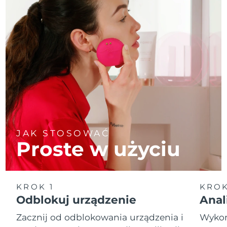
JAK STOSOWAĆ
Proste w użyciu
KROK 1
KROK
Odblokuj urządzenie
Anal
Zacznij od odblokowania urządzenia i
Wykona