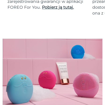
zarejestrowania gwarancji w aplikacji
przean
FOREO For You.
Pobierz ją tutaj.
dosto
ona z