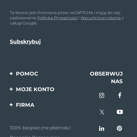
Ta strona jest chroniona przez reCAPTCHA i mają do niej
zastosowanie
Polityka Prywatności
i
Warunki korzystania
z
usługi Google.
POMOC
OBSERWUJ
NAS
Kontakt
MOJE KONTO
Zamówienia & Wysyłka
Rejestracja produktu
FIRMA
Gwarancja & Zwroty
Pomoc
O nas
Pytania i odpowiedzi
100% bezpieczne płatności
Program partnerski
Informacje o baterii