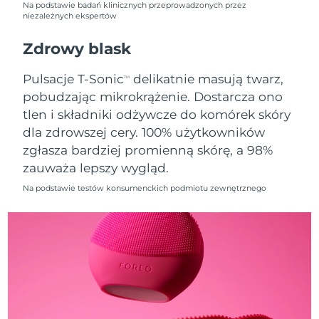
Na podstawie badań klinicznych przeprowadzonych przez
niezależnych ekspertów
Oczekiwany czas dostawy
Holandia
8/11/26
Zdrowy blask
Oczekiwany czas dostawy
Nowa Zelandia
Pulsacje T-Sonic
delikatnie masują twarz,
TM
8/11/26
pobudzając mikrokrążenie. Dostarcza ono
tlen i składniki odżywcze do komórek skóry
Oczekiwany czas dostawy
Norwegia
8/11/26
dla zdrowszej cery. 100% użytkowników
zgłasza bardziej promienną skórę, a 98%
Oczekiwany czas dostawy
Oman
zauważa lepszy wygląd.
8/14/26
Na podstawie testów konsumenckich podmiotu zewnętrznego
Oczekiwany czas dostawy
Filipiny
8/14/26
Oczekiwany czas dostawy
Polska
8/12/26
Oczekiwany czas dostawy
Portugalia
8/11/26