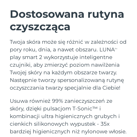
SZWEDZKI RUTYNA PIELĘGNACJI
URODY
Dostosowana rutyna
czyszcząca
Oczekiwany czas dostawy
Australia
8/14/26
Oczekiwany czas dostawy
Twoja skóra może się różnić w zależności od
Oczyszczanie twarzy
Lifting twarzy
Austria
8/11/26
pory roku, dnia, a nawet obszaru. LUNA
TM
LUNA™ 4 zestaw
BEAR™ 2 zestaw
play smart 2 wykorzystuje inteligentne
Oczekiwany czas dostawy
Bahrajn
Anti-aging massage
Microcurrent toning
czujniki, aby zmierzyć poziom nawilżenia
8/12/26
Twojej skóry na każdym obszarze twarzy.
Pielęgnacja jamy
Oczekiwany czas dostawy
Nawilżenie
ustnej
Następnie tworzy spersonalizowaną rutynę
Belgia
8/11/26
LUNA™ 4 Plus
BEAR™ 2 go
oczyszczania twarzy specjalnie dla Ciebie!
UFO™ 3 zestaw
issa™ 4
Massage, LED heating
Microcurrent toning on-the-go
Oczekiwany czas dostawy
FAQ™ ZABIEG ANTI-AGING
Bermudy
Deep facial hydration
Hybrid silicone sonic toothbrush
Usuwa również 99% zanieczyszczeń ze
8/17/26
skóry, dzięki pulsacjom T-Sonic™ i
NEW
Bośnia i
LUNA™ 4 Men
BEAR™ 2 eyes & lips
kombinacji ultra higienicznych grubych i
Oczekiwany czas dostawy
UFO™ 3 LED
Hercegowina
8/14/26
issa™ 4 plus
cienkich silikonowych wypustek - 35x
For men, anti-aging massage
Microcurrent line smoothing device
Near-infrared and red light therapy
Smart hybrid silicone sonic toothbrush
bardziej higienicznych niż nylonowe włosie.
device
Anti-aging
Zabiegi LED
Oczekiwany czas dostawy