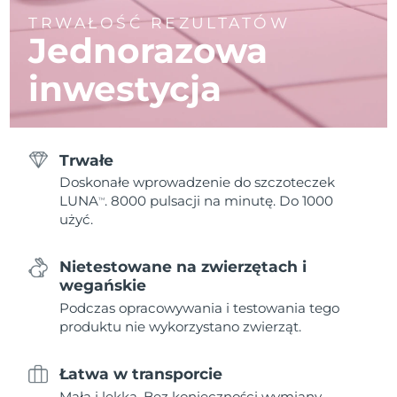
TRWAŁOŚĆ REZULTATÓW
Jednorazowa
inwestycja
Trwałe
Doskonałe wprowadzenie do szczoteczek
LUNA
. 8000 pulsacji na minutę. Do 1000
TM
użyć.
Nietestowane na zwierzętach i
wegańskie
Podczas opracowywania i testowania tego
produktu nie wykorzystano zwierząt.
Łatwa w transporcie
Mała i lekka. Bez konieczności wymiany