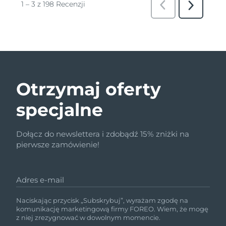
Otrzymaj oferty
specjalne
Dołącz do newslettera i zdobądź 15% zniżki na
pierwsze zamówienie!
Adres e-mail
Naciskając przycisk „Subskrybuj”, wyrażam zgodę na
komunikację marketingową firmy FOREO. Wiem, że mogę
z niej zrezygnować w dowolnym momencie.