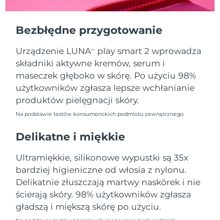
Oczekiwany czas dostawy
Portoryko
8/13/26
Bezbłędne przygotowanie
Oczekiwany czas dostawy
Katar
8/12/26
Urządzenie LUNA
play smart 2 wprowadza
TM
składniki aktywne kremów, serum i
Oczekiwany czas dostawy
Reunion
8/16/26
maseczek głęboko w skórę. Po użyciu 98%
użytkowników zgłasza lepsze wchłanianie
Oczekiwany czas dostawy
Rumunia
produktów pielęgnacji skóry.
8/11/26
Na podstawie testów konsumenckich podmiotu zewnętrznego
Oczekiwany czas dostawy
Rosja
8/19/26
Delikatne i miękkie
Oczekiwany czas dostawy
Ultramiękkie, silikonowe wypustki są 35x
Arabia Saudyjska
8/12/26
bardziej higieniczne od włosia z nylonu.
Delikatnie złuszczają martwy naskórek i nie
Oczekiwany czas dostawy
Singapur
8/13/26
ścierają skóry. 98% użytkowników zgłasza
gładszą i miększą skórę po użyciu.
Oczekiwany czas dostawy
Słowacja