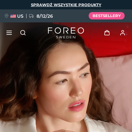
Przejdź
SPRAWDŹ WSZYSTKIE PRODUKTY
do
treści
US
8/12/26
BESTSELLERY
NOWOŚĆ
Zaloguj
Język
BREAKING NEWS
Profil użytkownika
English
Deutsch
Español
Moje urządzenia
FAQ™ Pure Beauty-Tech Elixir
Français
Italiano
Português
Moje zamówienia
Polski
Svenska
Русский
Türkçe
简体中文
繁體中文
Moje adresy
issa™ Teeth Whitening Set
Moje subskrypcje