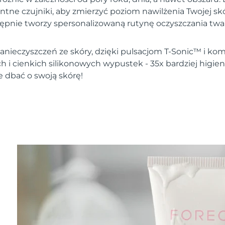
entne czujniki, aby zmierzyć poziom nawilżenia Twojej s
tępnie tworzy spersonalizowaną rutynę oczyszczania twar
nieczyszczeń ze skóry, dzięki pulsacjom T-Sonic™ i komb
h i cienkich silikonowych wypustek - 35x bardziej higie
e dbać o swoją skórę!