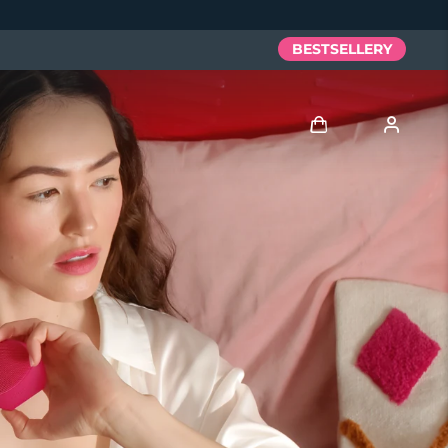
BESTSELLERY
Zaloguj
Profil użytkownika
Moje urządzenia
Moje zamówienia
Moje adresy
Moje subskrypcje