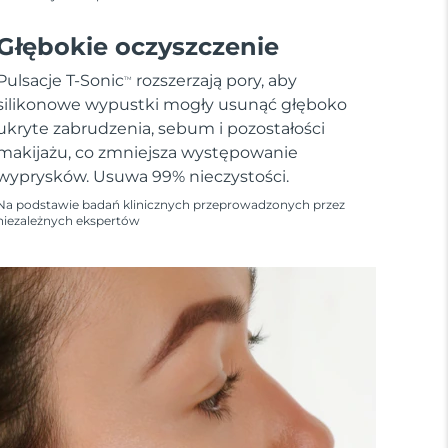
Głębokie oczyszczenie
Pulsacje T-Sonic
rozszerzają pory, aby
TM
silikonowe wypustki mogły usunąć głęboko
ukryte zabrudzenia, sebum i pozostałości
makijażu, co zmniejsza występowanie
wyprysków. Usuwa 99% nieczystości.
Na podstawie badań klinicznych przeprowadzonych przez
niezależnych ekspertów