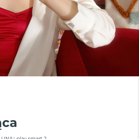
ąca
. LUNA
play smart 2
TM