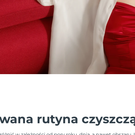
wana rutyna czyszcz
różnić w zależności od pory roku, dnia, a nawet obszaru