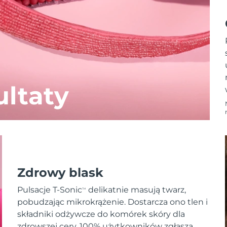
ltaty
Zdrowy blask
Pulsacje T-Sonic
delikatnie masują twarz,
TM
pobudzając mikrokrążenie. Dostarcza ono tlen i
składniki odżywcze do komórek skóry dla
zdrowszej cery. 100% użytkowników zgłasza