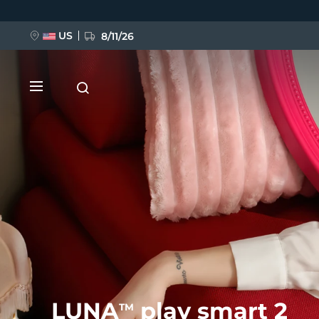
Przejdź
do
treści
US
8/11/26
NOWOŚĆ
BREAKING NEWS
FAQ™ Pure Beauty-Tech Elixir
LUNA
play smart 2
TM