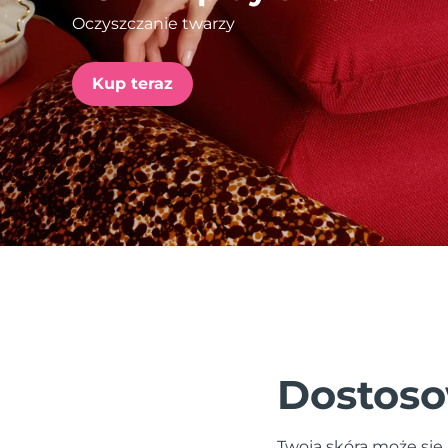
Oczyszczanie twarzy
issa™ Teeth Whitening Set
Kup teraz
FAQ™ Dual LED Panel
POPULARNY
Specjalne oferty
Bestsellery
Dostoso
Twoja skóra może się 