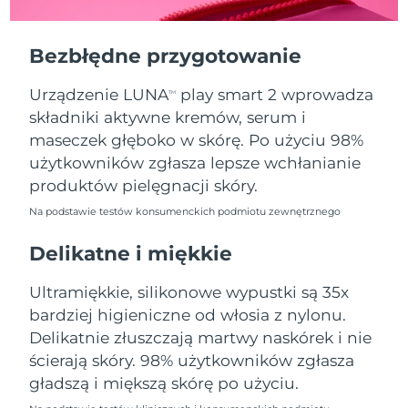
Oczekiwany czas dostawy
Portoryko
8/11/26
Bezbłędne przygotowanie
Oczekiwany czas dostawy
Katar
8/10/26
Urządzenie LUNA
play smart 2 wprowadza
TM
składniki aktywne kremów, serum i
Oczekiwany czas dostawy
Reunion
8/14/26
maseczek głęboko w skórę. Po użyciu 98%
użytkowników zgłasza lepsze wchłanianie
Oczekiwany czas dostawy
Rumunia
produktów pielęgnacji skóry.
8/9/26
Na podstawie testów konsumenckich podmiotu zewnętrznego
Oczekiwany czas dostawy
Rosja
8/17/26
Delikatne i miękkie
Oczekiwany czas dostawy
Ultramiękkie, silikonowe wypustki są 35x
Arabia Saudyjska
8/10/26
bardziej higieniczne od włosia z nylonu.
Delikatnie złuszczają martwy naskórek i nie
Oczekiwany czas dostawy
Singapur
8/11/26
ścierają skóry. 98% użytkowników zgłasza
gładszą i miększą skórę po użyciu.
Oczekiwany czas dostawy
Słowacja