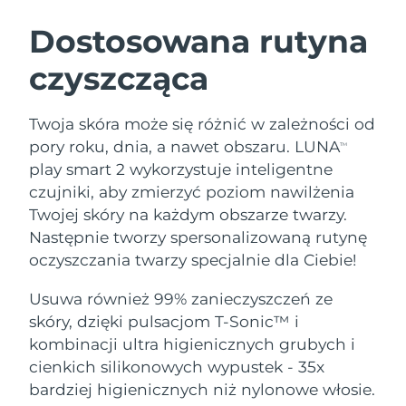
SZWEDZKI RUTYNA PIELĘGNACJI
URODY
Dostosowana rutyna
czyszcząca
Oczekiwany czas dostawy
Australia
8/12/26
Oczekiwany czas dostawy
Twoja skóra może się różnić w zależności od
Oczyszczanie twarzy
Lifting twarzy
Austria
8/9/26
pory roku, dnia, a nawet obszaru. LUNA
TM
LUNA™ 4 zestaw
BEAR™ 2 zestaw
play smart 2 wykorzystuje inteligentne
Oczekiwany czas dostawy
Bahrajn
Anti-aging massage
Microcurrent toning
czujniki, aby zmierzyć poziom nawilżenia
8/10/26
Twojej skóry na każdym obszarze twarzy.
Pielęgnacja jamy
Oczekiwany czas dostawy
Nawilżenie
ustnej
Następnie tworzy spersonalizowaną rutynę
Belgia
8/9/26
LUNA™ 4 Plus
BEAR™ 2 go
oczyszczania twarzy specjalnie dla Ciebie!
UFO™ 3 zestaw
issa™ 4
Massage, LED heating
Microcurrent toning on-the-go
Oczekiwany czas dostawy
FAQ™ ZABIEG ANTI-AGING
Bermudy
Deep facial hydration
Hybrid silicone sonic toothbrush
Usuwa również 99% zanieczyszczeń ze
8/15/26
skóry, dzięki pulsacjom T-Sonic™ i
NEW
Bośnia i
LUNA™ 4 Men
BEAR™ 2 eyes & lips
kombinacji ultra higienicznych grubych i
Oczekiwany czas dostawy
UFO™ 3 LED
Hercegowina
8/12/26
issa™ 4 plus
cienkich silikonowych wypustek - 35x
For men, anti-aging massage
Microcurrent line smoothing device
Near-infrared and red light therapy
Smart hybrid silicone sonic toothbrush
bardziej higienicznych niż nylonowe włosie.
device
Anti-aging
Zabiegi LED
Oczekiwany czas dostawy