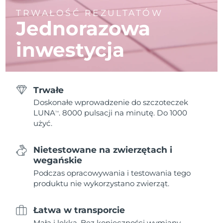
TRWAŁOŚĆ REZULTATÓW
Jednorazowa
inwestycja
Trwałe
Doskonałe wprowadzenie do szczoteczek
LUNA
. 8000 pulsacji na minutę. Do 1000
TM
użyć.
Nietestowane na zwierzętach i
wegańskie
Podczas opracowywania i testowania tego
produktu nie wykorzystano zwierząt.
Łatwa w transporcie
Mała i lekka. Bez konieczności wymiany