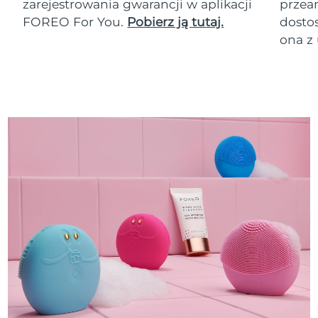
zarejestrowania gwarancji w aplikacji
przean
FOREO For You.
Pobierz ją tutaj.
dosto
ona z