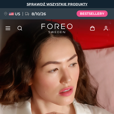
Przejdź
SPRAWDŹ WSZYSTKIE PRODUKTY
do
treści
US
8/10/26
BESTSELLERY
NOWOŚĆ
Zaloguj
Język
BREAKING NEWS
Profil użytkownika
English
Deutsch
Español
Moje urządzenia
FAQ™ Pure Beauty-Tech Elixir
Français
Italiano
Português
Moje zamówienia
Polski
Svenska
Русский
Türkçe
简体中文
繁體中文
Moje adresy
issa™ Teeth Whitening Set
Moje subskrypcje