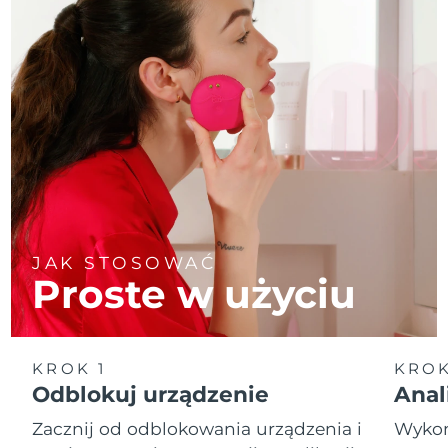
JAK STOSOWAĆ
Proste w użyciu
KROK 1
KROK
Odblokuj urządzenie
Anal
Zacznij od odblokowania urządzenia i
Wykona