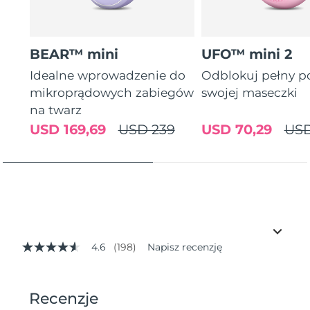
BEAR™ mini
UFO™ mini 2
Idealne wprowadzenie do
Odblokuj pełny p
mikroprądowych zabiegów
swojej maseczki
na twarz
USD 169,69
USD 239
USD 70,29
USD
4.6
(198)
Napisz recenzję
4.6
z
5
gwiazdek,
średnia
wartość