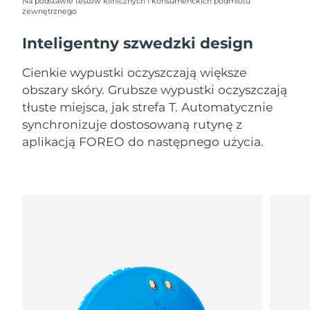
8/9/26
Na podstawie testów klinicznych i konsumenckich podmiotu
zewnętrznego
Oczekiwany czas dostawy
Słowenia
Inteligentny szwedzki design
8/9/26
Cienkie wypustki oczyszczają większe
Republika
Oczekiwany czas dostawy
Południowej Afryki
8/17/26
obszary skóry. Grubsze wypustki oczyszczają
tłuste miejsca, jak strefa T. Automatycznie
Oczekiwany czas dostawy
synchronizuje dostosowaną rutynę z
Korea Południowa
8/11/26
aplikacją FOREO do następnego użycia.
Oczekiwany czas dostawy
Hiszpania
8/9/26
Oczekiwany czas dostawy
Szwecja
8/9/26
Oczekiwany czas dostawy
Szwajcaria
8/9/26
Oczekiwany czas dostawy
Tajwan
8/14/26