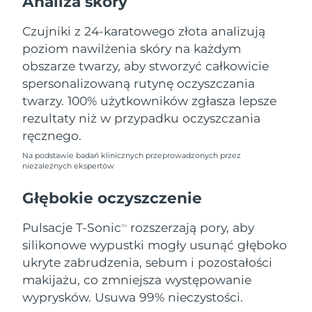
Analiza skóry
Oczekiwany czas dostawy
Liban
8/10/26
Czujniki z 24-karatowego złota analizują
poziom nawilżenia skóry na każdym
Oczekiwany czas dostawy
Litwa
8/9/26
obszarze twarzy, aby stworzyć całkowicie
spersonalizowaną rutynę oczyszczania
Oczekiwany czas dostawy
Luksemburg
twarzy. 100% użytkowników zgłasza lepsze
8/9/26
rezultaty niż w przypadku oczyszczania
Oczekiwany czas dostawy
ręcznego.
SRA Makau (Chiny)
8/11/26
Na podstawie badań klinicznych przeprowadzonych przez
niezależnych ekspertów
Oczekiwany czas dostawy
Malezja
8/12/26
Głębokie oczyszczenie
Oczekiwany czas dostawy
Malta
Pulsacje T-Sonic
rozszerzają pory, aby
8/9/26
TM
silikonowe wypustki mogły usunąć głęboko
Oczekiwany czas dostawy
ukryte zabrudzenia, sebum i pozostałości
Meksyk
8/13/26
makijażu, co zmniejsza występowanie
wyprysków. Usuwa 99% nieczystości.
Oczekiwany czas dostawy
Monako
8/10/26