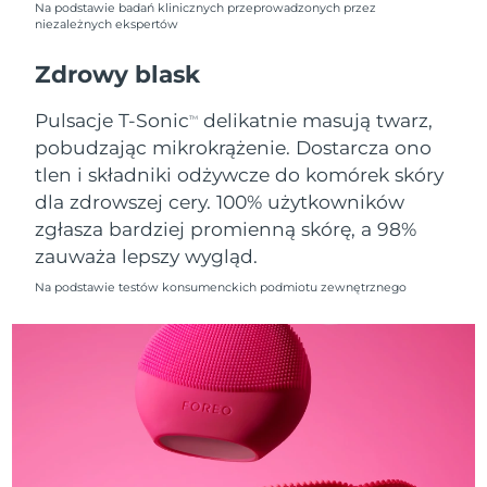
Na podstawie badań klinicznych przeprowadzonych przez
niezależnych ekspertów
Oczekiwany czas dostawy
Holandia
8/9/26
Zdrowy blask
Oczekiwany czas dostawy
Nowa Zelandia
Pulsacje T-Sonic
delikatnie masują twarz,
TM
8/9/26
pobudzając mikrokrążenie. Dostarcza ono
tlen i składniki odżywcze do komórek skóry
Oczekiwany czas dostawy
Norwegia
8/9/26
dla zdrowszej cery. 100% użytkowników
zgłasza bardziej promienną skórę, a 98%
Oczekiwany czas dostawy
Oman
zauważa lepszy wygląd.
8/12/26
Na podstawie testów konsumenckich podmiotu zewnętrznego
Oczekiwany czas dostawy
Filipiny
8/12/26
Oczekiwany czas dostawy
Polska
8/10/26
Oczekiwany czas dostawy
Portugalia
8/9/26