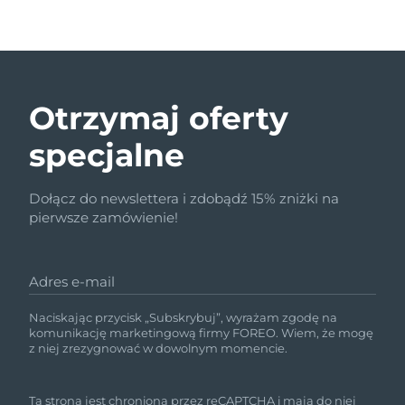
Otrzymaj oferty
specjalne
Dołącz do newslettera i zdobądź 15% zniżki na
pierwsze zamówienie!
Adres e-mail
Naciskając przycisk „Subskrybuj”, wyrażam zgodę na
komunikację marketingową firmy FOREO. Wiem, że mogę
z niej zrezygnować w dowolnym momencie.
Ta strona jest chroniona przez reCAPTCHA i mają do niej