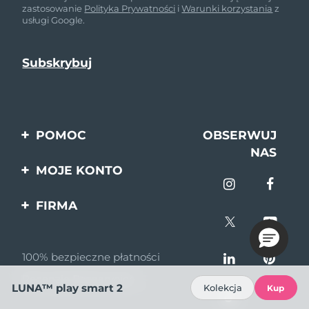
zastosowanie
Polityka Prywatności
i
Warunki korzystania
z
usługi Google.
POMOC
OBSERWUJ
NAS
Kontakt
MOJE KONTO
Zamówienia & Wysyłka
Rejestracja produktu
FIRMA
Gwarancja & Zwroty
Pomoc
O nas
Pytania i odpowiedzi
100% bezpieczne płatności
Program partnerski
Informacje o baterii
Recenzje Bazaarvoice
Wiadomości
LUNA™ play smart 2
Kolekcja
Kup
partnerskie