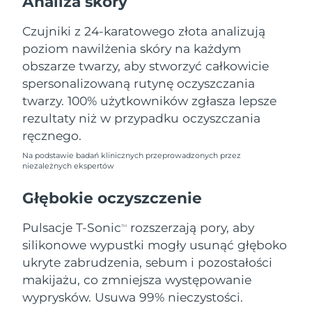
Analiza skóry
Oczekiwany czas dostawy
Liban
12/8/26
Czujniki z 24-karatowego złota analizują
poziom nawilżenia skóry na każdym
Oczekiwany czas dostawy
Litwa
11/8/26
obszarze twarzy, aby stworzyć całkowicie
spersonalizowaną rutynę oczyszczania
Oczekiwany czas dostawy
Luksemburg
twarzy. 100% użytkowników zgłasza lepsze
11/8/26
rezultaty niż w przypadku oczyszczania
Oczekiwany czas dostawy
ręcznego.
SRA Makau (Chiny)
13/8/26
Na podstawie badań klinicznych przeprowadzonych przez
niezależnych ekspertów
Oczekiwany czas dostawy
Malezja
14/8/26
Głębokie oczyszczenie
Oczekiwany czas dostawy
Malta
Pulsacje T-Sonic
rozszerzają pory, aby
11/8/26
TM
silikonowe wypustki mogły usunąć głęboko
Oczekiwany czas dostawy
ukryte zabrudzenia, sebum i pozostałości
Meksyk
15/8/26
makijażu, co zmniejsza występowanie
wyprysków. Usuwa 99% nieczystości.
Oczekiwany czas dostawy
Monako
12/8/26