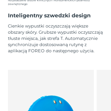
11/8/26
Na podstawie testów klinicznych i konsumenckich podmiotu
zewnętrznego
Oczekiwany czas dostawy
Słowenia
Inteligentny szwedzki design
11/8/26
Cienkie wypustki oczyszczają większe
Republika
Oczekiwany czas dostawy
Południowej Afryki
19/8/26
obszary skóry. Grubsze wypustki oczyszczają
tłuste miejsca, jak strefa T. Automatycznie
Oczekiwany czas dostawy
synchronizuje dostosowaną rutynę z
Korea Południowa
13/8/26
aplikacją FOREO do następnego użycia.
Oczekiwany czas dostawy
Hiszpania
11/8/26
Oczekiwany czas dostawy
Szwecja
11/8/26
Oczekiwany czas dostawy
Szwajcaria
11/8/26
Oczekiwany czas dostawy
Tajwan
16/8/26