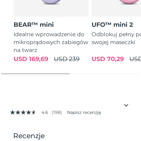
BEAR™ mini
UFO™ mini 2
Idealne wprowadzenie do
Odblokuj pełny p
mikroprądowych zabiegów
swojej maseczki
na twarz
USD 169,69
USD 239
USD 70,29
USD
4.6
(198)
Napisz recenzję
4.6
z
5
gwiazdek,
średnia
wartość