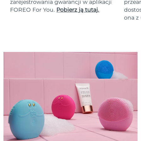
zarejestrowania gwarancji w aplikacji
przean
FOREO For You.
Pobierz ją tutaj.
dosto
ona z