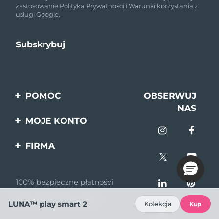
zastosowanie
Polityka Prywatności
i
Warunki korzystania
z
usługi Google.
POMOC
OBSERWUJ
NAS
Kontakt
MOJE KONTO
Zamówienia & Wysyłka
Rejestracja produktu
FIRMA
Gwarancja & Zwroty
Pomoc
O nas
Pytania i odpowiedzi
100% bezpieczne płatności
Program partnerski
Informacje o baterii
Recenzje Bazaarvoice
Wiadomości
LUNA™ play smart 2
Kolekcja
Kup
partnerskie