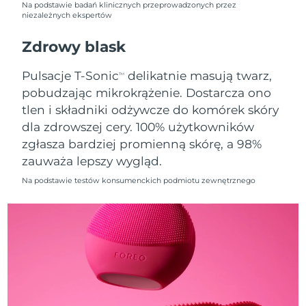
Na podstawie badań klinicznych przeprowadzonych przez
niezależnych ekspertów
Oczekiwany czas dostawy
Holandia
11/8/26
Zdrowy blask
Oczekiwany czas dostawy
Nowa Zelandia
Pulsacje T-Sonic
delikatnie masują twarz,
TM
11/8/26
pobudzając mikrokrążenie. Dostarcza ono
tlen i składniki odżywcze do komórek skóry
Oczekiwany czas dostawy
Norwegia
11/8/26
dla zdrowszej cery. 100% użytkowników
zgłasza bardziej promienną skórę, a 98%
Oczekiwany czas dostawy
Oman
zauważa lepszy wygląd.
14/8/26
Na podstawie testów konsumenckich podmiotu zewnętrznego
Oczekiwany czas dostawy
Filipiny
14/8/26
Oczekiwany czas dostawy
Polska
12/8/26
Oczekiwany czas dostawy
Portugalia
11/8/26