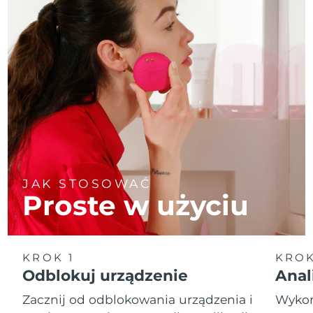
JAK STOSOWAĆ
Proste w użyciu
KROK 1
KROK
Odblokuj urządzenie
Anal
Zacznij od odblokowania urządzenia i
Wykona