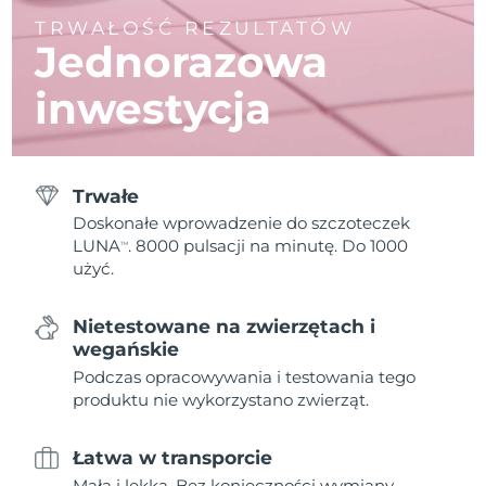
TRWAŁOŚĆ REZULTATÓW
Jednorazowa
inwestycja
Trwałe
Doskonałe wprowadzenie do szczoteczek
LUNA
. 8000 pulsacji na minutę. Do 1000
TM
użyć.
Nietestowane na zwierzętach i
wegańskie
Podczas opracowywania i testowania tego
produktu nie wykorzystano zwierząt.
Łatwa w transporcie
Mała i lekka. Bez konieczności wymiany