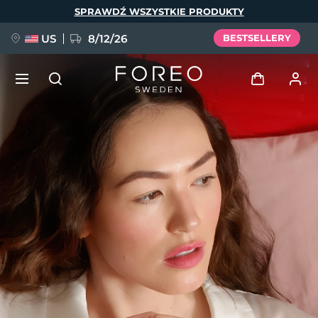
Przejdź
SPRAWDŹ WSZYSTKIE PRODUKTY
do
treści
US
8/12/26
BESTSELLERY
NOWOŚĆ
Zaloguj
Język
BREAKING NEWS
Profil użytkownika
English
Deutsch
Español
Moje urządzenia
FAQ™ Pure Beauty-Tech Elixir
Français
Italiano
Português
Moje zamówienia
Polski
Svenska
Русский
Türkçe
简体中文
繁體中文
Moje adresy
issa™ Teeth Whitening Set
Moje subskrypcje