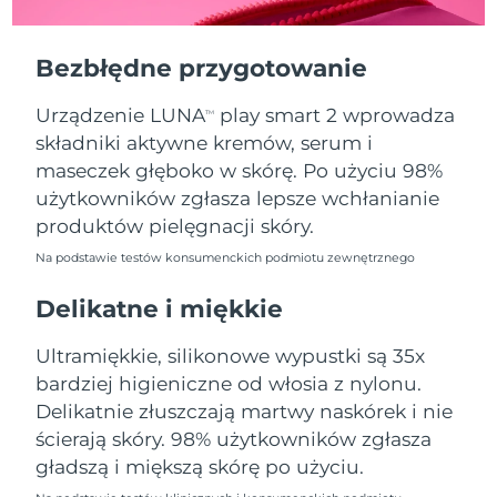
Oczekiwany czas dostawy
Portoryko
13/8/26
Bezbłędne przygotowanie
Oczekiwany czas dostawy
Katar
12/8/26
Urządzenie LUNA
play smart 2 wprowadza
TM
składniki aktywne kremów, serum i
Oczekiwany czas dostawy
Reunion
16/8/26
maseczek głęboko w skórę. Po użyciu 98%
użytkowników zgłasza lepsze wchłanianie
Oczekiwany czas dostawy
Rumunia
produktów pielęgnacji skóry.
11/8/26
Na podstawie testów konsumenckich podmiotu zewnętrznego
Oczekiwany czas dostawy
Rosja
19/8/26
Delikatne i miękkie
Oczekiwany czas dostawy
Ultramiękkie, silikonowe wypustki są 35x
Arabia Saudyjska
12/8/26
bardziej higieniczne od włosia z nylonu.
Delikatnie złuszczają martwy naskórek i nie
Oczekiwany czas dostawy
Singapur
13/8/26
ścierają skóry. 98% użytkowników zgłasza
gładszą i miększą skórę po użyciu.
Oczekiwany czas dostawy
Słowacja