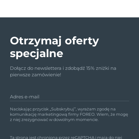
Otrzymaj oferty
specjalne
Dołącz do newslettera i zdobądź 15% zniżki na
pierwsze zamówienie!
Adres e-mail
Naciskając przycisk „Subskrybuj”, wyrażam zgodę na
komunikację marketingową firmy FOREO. Wiem, że mogę
z niej zrezygnować w dowolnym momencie.
Ta strona jest chroniona przez reCAPTCHA i mają do niej