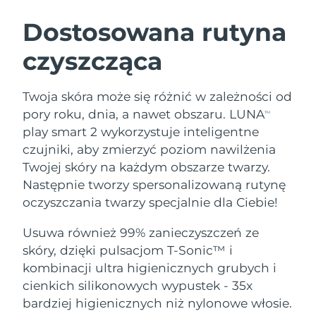
SZWEDZKI RUTYNA PIELĘGNACJI
URODY
Dostosowana rutyna
czyszcząca
Oczekiwany czas dostawy
Australia
14/8/26
Oczekiwany czas dostawy
Twoja skóra może się różnić w zależności od
Oczyszczanie twarzy
Lifting twarzy
Austria
11/8/26
pory roku, dnia, a nawet obszaru. LUNA
TM
LUNA™ 4 zestaw
BEAR™ 2 zestaw
play smart 2 wykorzystuje inteligentne
Oczekiwany czas dostawy
Bahrajn
Anti-aging massage
Microcurrent toning
czujniki, aby zmierzyć poziom nawilżenia
12/8/26
Twojej skóry na każdym obszarze twarzy.
Pielęgnacja jamy
Oczekiwany czas dostawy
Nawilżenie
ustnej
Następnie tworzy spersonalizowaną rutynę
Belgia
11/8/26
LUNA™ 4 Plus
BEAR™ 2 go
oczyszczania twarzy specjalnie dla Ciebie!
UFO™ 3 zestaw
issa™ 4
Massage, LED heating
Microcurrent toning on-the-go
Oczekiwany czas dostawy
FAQ™ ZABIEG ANTI-AGING
Bermudy
Deep facial hydration
Hybrid silicone sonic toothbrush
Usuwa również 99% zanieczyszczeń ze
17/8/26
skóry, dzięki pulsacjom T-Sonic™ i
NEW
Bośnia i
LUNA™ 4 Men
BEAR™ 2 eyes & lips
kombinacji ultra higienicznych grubych i
Oczekiwany czas dostawy
UFO™ 3 LED
Hercegowina
14/8/26
issa™ 4 plus
cienkich silikonowych wypustek - 35x
For men, anti-aging massage
Microcurrent line smoothing device
Near-infrared and red light therapy
Smart hybrid silicone sonic toothbrush
bardziej higienicznych niż nylonowe włosie.
device
Anti-aging
Zabiegi LED
Oczekiwany czas dostawy