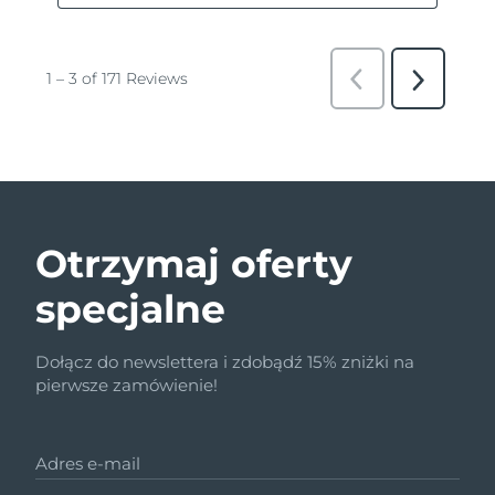
Otrzymaj oferty
specjalne
Dołącz do newslettera i zdobądź 15% zniżki na
pierwsze zamówienie!
Adres e-mail