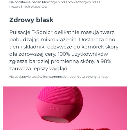
Na podstawie badań klinicznych przeprowadzonych przez
niezależnych ekspertów
Oczekiwany czas dostawy
Holandia
9/8/26
Zdrowy blask
Oczekiwany czas dostawy
Nowa Zelandia
Pulsacje T-Sonic
delikatnie masują twarz,
TM
9/8/26
pobudzając mikrokrążenie. Dostarcza ono
tlen i składniki odżywcze do komórek skóry
Oczekiwany czas dostawy
Norwegia
9/8/26
dla zdrowszej cery. 100% użytkowników
zgłasza bardziej promienną skórę, a 98%
Oczekiwany czas dostawy
Oman
zauważa lepszy wygląd.
12/8/26
Na podstawie testów konsumenckich podmiotu zewnętrznego
Oczekiwany czas dostawy
Filipiny
12/8/26
Oczekiwany czas dostawy
Polska
10/8/26
Oczekiwany czas dostawy
Portugalia
9/8/26