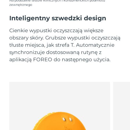
9/8/26
Na podstawie testów klinicznych i konsumenckich podmiotu
zewnętrznego
Oczekiwany czas dostawy
Słowenia
Inteligentny szwedzki design
9/8/26
Cienkie wypustki oczyszczają większe
Republika
Oczekiwany czas dostawy
Południowej Afryki
17/8/26
obszary skóry. Grubsze wypustki oczyszczają
tłuste miejsca, jak strefa T. Automatycznie
Oczekiwany czas dostawy
synchronizuje dostosowaną rutynę z
Korea Południowa
11/8/26
aplikacją FOREO do następnego użycia.
Oczekiwany czas dostawy
Hiszpania
9/8/26
Oczekiwany czas dostawy
Szwecja
9/8/26
Oczekiwany czas dostawy
Szwajcaria
9/8/26
Oczekiwany czas dostawy
Tajwan
14/8/26