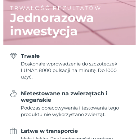
TRWAŁOŚĆ REZULTATÓW
Jednorazowa
inwestycja
Trwałe
Doskonałe wprowadzenie do szczoteczek
LUNA
. 8000 pulsacji na minutę. Do 1000
TM
użyć.
Nietestowane na zwierzętach i
wegańskie
Podczas opracowywania i testowania tego
produktu nie wykorzystano zwierząt.
Łatwa w transporcie
Mała i lekka. Bez konieczności wymiany