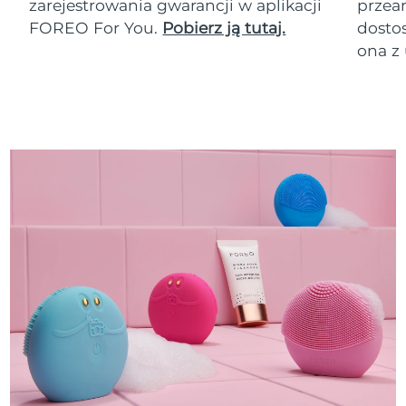
zarejestrowania gwarancji w aplikacji
przean
FOREO For You.
Pobierz ją tutaj.
dosto
ona z