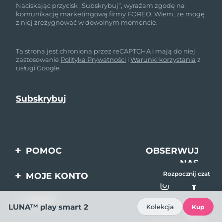
Naciskając przycisk „Subskrybuj”, wyrażam zgodę na
komunikację marketingową firmy FOREO. Wiem, że mogę
z niej zrezygnować w dowolnym momencie.
Ta strona jest chroniona przez reCAPTCHA i mają do niej
zastosowanie
Polityka Prywatności
i
Warunki korzystania
z
usługi Google.
POMOC
OBSERWUJ
NAS
Kontakt
Rozpocznij czat
MOJE KONTO
Zamówienia & Wysyłka
Rejestracja produktu
FIRMA
LUNA™ play smart 2
Kolekcja
Kup
Gwarancja & Zwroty
Pomoc
O nas