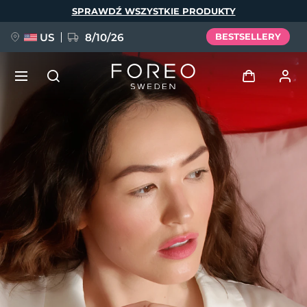
Przejdź
SPRAWDŹ WSZYSTKIE PRODUKTY
do
treści
US
8/10/26
BESTSELLERY
NOWOŚĆ
Zaloguj
Język
BREAKING NEWS
Profil użytkownika
English
Deutsch
Español
Moje urządzenia
FAQ™ Pure Beauty-Tech Elixir
Français
Italiano
Português
Moje zamówienia
Polski
Svenska
Русский
Türkçe
简体中文
繁體中文
Moje adresy
issa™ Teeth Whitening Set
Moje subskrypcje