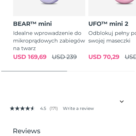
BEAR™ mini
UFO™ mini 2
Idealne wprowadzenie do
Odblokuj pełny p
mikroprądowych zabiegów
swojej maseczki
na twarz
USD 169,69
USD 239
USD 70,29
USD
4.5
(171)
Write a review
4.5
out
of
5
stars,
average