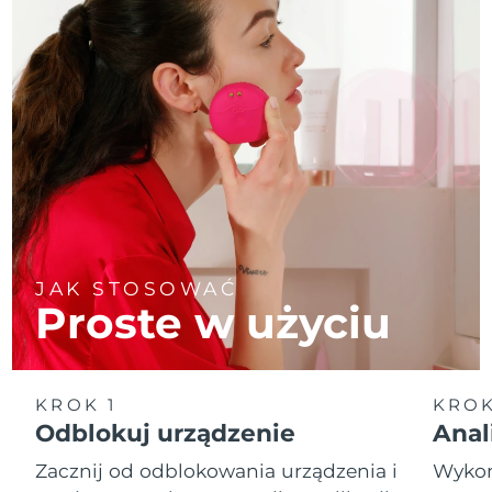
JAK STOSOWAĆ
Proste w użyciu
KROK 1
KROK
Odblokuj urządzenie
Anal
Zacznij od odblokowania urządzenia i
Wykona