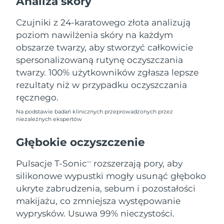
Analiza skóry
Oczekiwany czas dostawy
Liban
10/8/26
Czujniki z 24-karatowego złota analizują
poziom nawilżenia skóry na każdym
Oczekiwany czas dostawy
Litwa
9/8/26
obszarze twarzy, aby stworzyć całkowicie
spersonalizowaną rutynę oczyszczania
Oczekiwany czas dostawy
Luksemburg
twarzy. 100% użytkowników zgłasza lepsze
9/8/26
rezultaty niż w przypadku oczyszczania
Oczekiwany czas dostawy
ręcznego.
SRA Makau (Chiny)
11/8/26
Na podstawie badań klinicznych przeprowadzonych przez
niezależnych ekspertów
Oczekiwany czas dostawy
Malezja
12/8/26
Głębokie oczyszczenie
Oczekiwany czas dostawy
Malta
Pulsacje T-Sonic
rozszerzają pory, aby
9/8/26
TM
silikonowe wypustki mogły usunąć głęboko
Oczekiwany czas dostawy
ukryte zabrudzenia, sebum i pozostałości
Meksyk
13/8/26
makijażu, co zmniejsza występowanie
wyprysków. Usuwa 99% nieczystości.
Oczekiwany czas dostawy
Monako
10/8/26