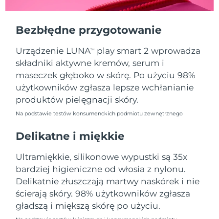
Oczekiwany czas dostawy
Portoryko
11/8/26
Bezbłędne przygotowanie
Oczekiwany czas dostawy
Katar
10/8/26
Urządzenie LUNA
play smart 2 wprowadza
TM
składniki aktywne kremów, serum i
Oczekiwany czas dostawy
Reunion
14/8/26
maseczek głęboko w skórę. Po użyciu 98%
użytkowników zgłasza lepsze wchłanianie
Oczekiwany czas dostawy
Rumunia
produktów pielęgnacji skóry.
9/8/26
Na podstawie testów konsumenckich podmiotu zewnętrznego
Oczekiwany czas dostawy
Rosja
17/8/26
Delikatne i miękkie
Oczekiwany czas dostawy
Ultramiękkie, silikonowe wypustki są 35x
Arabia Saudyjska
10/8/26
bardziej higieniczne od włosia z nylonu.
Delikatnie złuszczają martwy naskórek i nie
Oczekiwany czas dostawy
Singapur
11/8/26
ścierają skóry. 98% użytkowników zgłasza
gładszą i miększą skórę po użyciu.
Oczekiwany czas dostawy
Słowacja