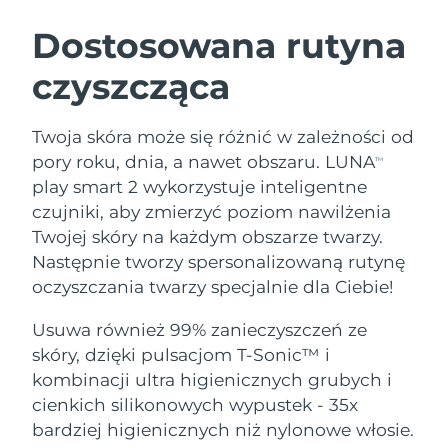
SZWEDZKI RUTYNA PIELĘGNACJI
URODY
Dostosowana rutyna
czyszcząca
Oczekiwany czas dostawy
Australia
12/8/26
Oczekiwany czas dostawy
Twoja skóra może się różnić w zależności od
Oczyszczanie twarzy
Lifting twarzy
Austria
9/8/26
pory roku, dnia, a nawet obszaru. LUNA
TM
LUNA™ 4 zestaw
BEAR™ 2 zestaw
play smart 2 wykorzystuje inteligentne
Oczekiwany czas dostawy
Bahrajn
Anti-aging massage
Microcurrent toning
czujniki, aby zmierzyć poziom nawilżenia
10/8/26
Twojej skóry na każdym obszarze twarzy.
Pielęgnacja jamy
Oczekiwany czas dostawy
Nawilżenie
ustnej
Następnie tworzy spersonalizowaną rutynę
Belgia
9/8/26
LUNA™ 4 Plus
BEAR™ 2 go
oczyszczania twarzy specjalnie dla Ciebie!
UFO™ 3 zestaw
issa™ 4
Massage, LED heating
Microcurrent toning on-the-go
Oczekiwany czas dostawy
FAQ™ ZABIEG ANTI-AGING
Bermudy
Deep facial hydration
Hybrid silicone sonic toothbrush
Usuwa również 99% zanieczyszczeń ze
15/8/26
skóry, dzięki pulsacjom T-Sonic™ i
NEW
Bośnia i
LUNA™ 4 Men
BEAR™ 2 eyes & lips
kombinacji ultra higienicznych grubych i
Oczekiwany czas dostawy
UFO™ 3 LED
Hercegowina
12/8/26
issa™ 4 plus
cienkich silikonowych wypustek - 35x
For men, anti-aging massage
Microcurrent line smoothing device
Near-infrared and red light therapy
Smart hybrid silicone sonic toothbrush
bardziej higienicznych niż nylonowe włosie.
device
Anti-aging
Zabiegi LED
Oczekiwany czas dostawy