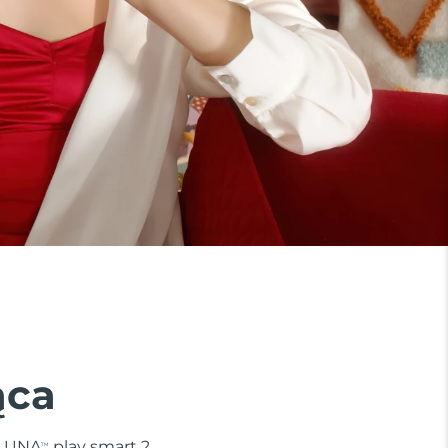
ąca
. LUNA
play smart 2
TM