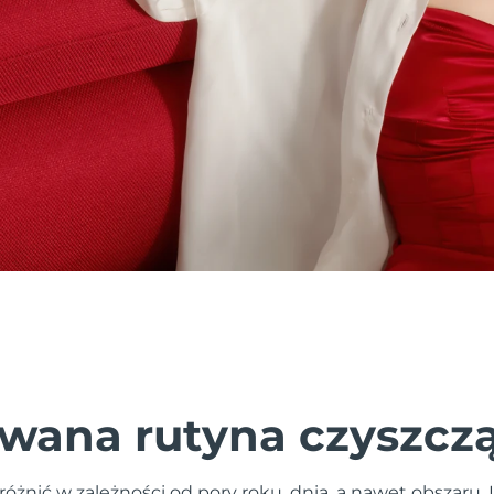
wana rutyna czyszcz
różnić w zależności od pory roku, dnia, a nawet obszaru