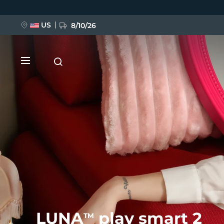
Przejdź
do
treści
US
8/10/26
NOWOŚĆ
BREAKING NEWS
FAQ™ Pure Beauty-Tech Elixir
LUNA
play smart 2
TM