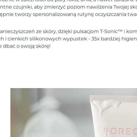
entne czujniki, aby zmierzyć poziom nawilżenia Twojej s
tępnie tworzy spersonalizowaną rutynę oczyszczania twar
nieczyszczeń ze skóry, dzięki pulsacjom T-Sonic™ i komb
h i cienkich silikonowych wypustek - 35x bardziej higie
e dbać o swoją skórę!