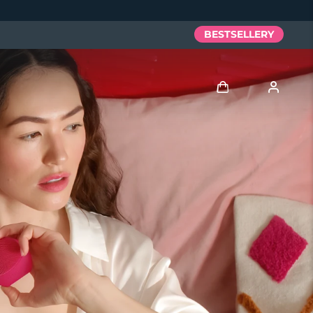
BESTSELLERY
Zaloguj
Profil użytkownika
Moje urządzenia
Moje zamówienia
Moje adresy
Moje subskrypcje