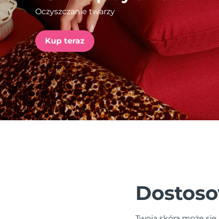
Oczyszczanie twarzy
issa™ Teeth Whitening Set
Kup teraz
FAQ™ Dual LED Panel
POPULARNY
Specjalne oferty
Bestsellery
Dostoso
Twoja skóra może się 