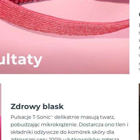
ltaty
Zdrowy blask
Pulsacje T-Sonic
delikatnie masują twarz,
TM
pobudzając mikrokrążenie. Dostarcza ono tlen i
składniki odżywcze do komórek skóry dla
zdrowszej cery. 100% użytkowników zgłasza