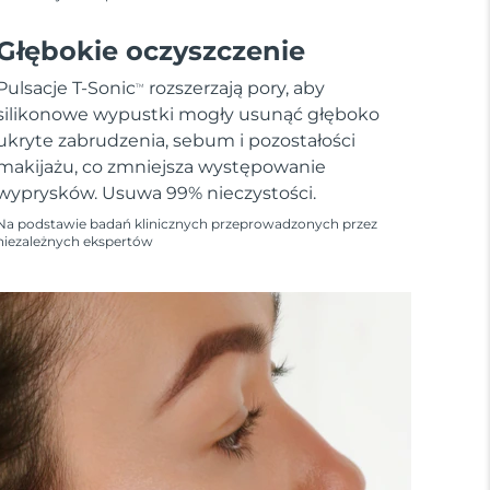
Głębokie oczyszczenie
Pulsacje T-Sonic
rozszerzają pory, aby
TM
silikonowe wypustki mogły usunąć głęboko
ukryte zabrudzenia, sebum i pozostałości
makijażu, co zmniejsza występowanie
wyprysków. Usuwa 99% nieczystości.
Na podstawie badań klinicznych przeprowadzonych przez
niezależnych ekspertów