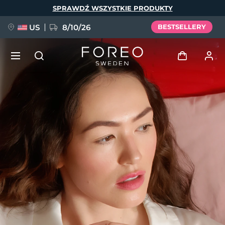
Przejdź
SPRAWDŹ WSZYSTKIE PRODUKTY
do
treści
US
8/10/26
BESTSELLERY
NOWOŚĆ
Zaloguj
Język
BREAKING NEWS
Profil użytkownika
English
Deutsch
Español
Moje urządzenia
FAQ™ Pure Beauty-Tech Elixir
Français
Italiano
Português
Moje zamówienia
Polski
Svenska
Русский
Türkçe
简体中文
繁體中文
Moje adresy
issa™ Teeth Whitening Set
Moje subskrypcje