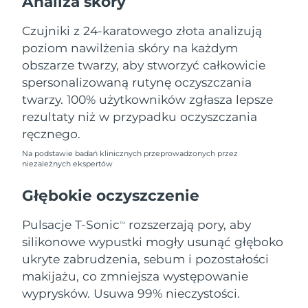
Analiza skóry
Oczekiwany czas dostawy
Liban
10/08/2026
Czujniki z 24-karatowego złota analizują
poziom nawilżenia skóry na każdym
Oczekiwany czas dostawy
Litwa
09/08/2026
obszarze twarzy, aby stworzyć całkowicie
spersonalizowaną rutynę oczyszczania
Oczekiwany czas dostawy
Luksemburg
twarzy. 100% użytkowników zgłasza lepsze
09/08/2026
rezultaty niż w przypadku oczyszczania
Oczekiwany czas dostawy
ręcznego.
SRA Makau (Chiny)
11/08/2026
Na podstawie badań klinicznych przeprowadzonych przez
niezależnych ekspertów
Oczekiwany czas dostawy
Malezja
12/08/2026
Głębokie oczyszczenie
Oczekiwany czas dostawy
Malta
Pulsacje T-Sonic
rozszerzają pory, aby
09/08/2026
TM
silikonowe wypustki mogły usunąć głęboko
Oczekiwany czas dostawy
ukryte zabrudzenia, sebum i pozostałości
Meksyk
13/08/2026
makijażu, co zmniejsza występowanie
wyprysków. Usuwa 99% nieczystości.
Oczekiwany czas dostawy
Monako
10/08/2026