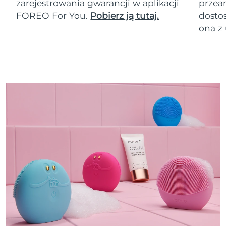
zarejestrowania gwarancji w aplikacji
przean
FOREO For You.
Pobierz ją tutaj.
dosto
ona z