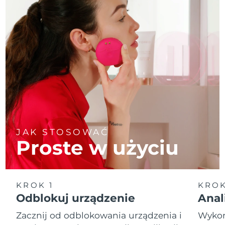
JAK STOSOWAĆ
Proste w użyciu
KROK 1
KROK
Odblokuj urządzenie
Anal
Zacznij od odblokowania urządzenia i
Wykona