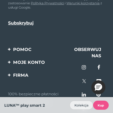
zastosowanie
Polityka Prywatności
i
Warunki korzystania
z
usługi Google.
POMOC
OBSERWUJ
NAS
Kontakt
MOJE KONTO
Zamówienia & Wysyłka
Rejestracja produktu
FIRMA
Gwarancja & Zwroty
Pomoc
O nas
Pytania i odpowiedzi
100% bezpieczne płatności
Program partnerski
Informacje o baterii
Recenzje Bazaarvoice
Wiadomości
LUNA™ play smart 2
Kolekcja
Kup
partnerskie