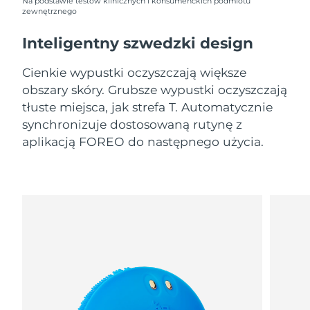
09/08/2026
Na podstawie testów klinicznych i konsumenckich podmiotu
zewnętrznego
Oczekiwany czas dostawy
Słowenia
Inteligentny szwedzki design
09/08/2026
Cienkie wypustki oczyszczają większe
Republika
Oczekiwany czas dostawy
Południowej Afryki
17/08/2026
obszary skóry. Grubsze wypustki oczyszczają
tłuste miejsca, jak strefa T. Automatycznie
Oczekiwany czas dostawy
synchronizuje dostosowaną rutynę z
Korea Południowa
11/08/2026
aplikacją FOREO do następnego użycia.
Oczekiwany czas dostawy
Hiszpania
09/08/2026
Oczekiwany czas dostawy
Szwecja
09/08/2026
Oczekiwany czas dostawy
Szwajcaria
09/08/2026
Oczekiwany czas dostawy
Tajwan
14/08/2026