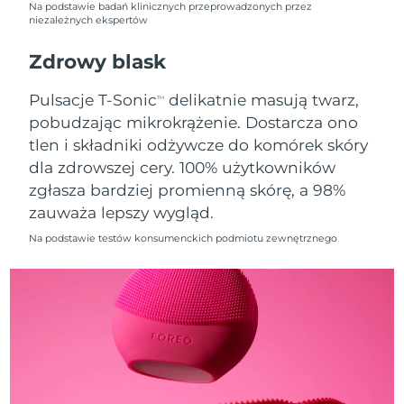
Na podstawie badań klinicznych przeprowadzonych przez
niezależnych ekspertów
Oczekiwany czas dostawy
Holandia
09/08/2026
Zdrowy blask
Oczekiwany czas dostawy
Nowa Zelandia
Pulsacje T-Sonic
delikatnie masują twarz,
TM
09/08/2026
pobudzając mikrokrążenie. Dostarcza ono
tlen i składniki odżywcze do komórek skóry
Oczekiwany czas dostawy
Norwegia
09/08/2026
dla zdrowszej cery. 100% użytkowników
zgłasza bardziej promienną skórę, a 98%
Oczekiwany czas dostawy
Oman
zauważa lepszy wygląd.
12/08/2026
Na podstawie testów konsumenckich podmiotu zewnętrznego
Oczekiwany czas dostawy
Filipiny
12/08/2026
Oczekiwany czas dostawy
Polska
10/08/2026
Oczekiwany czas dostawy
Portugalia
09/08/2026