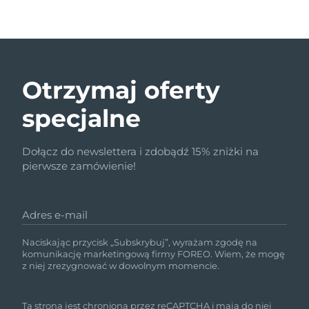
Otrzymaj oferty
specjalne
Dołącz do newslettera i zdobądź 15% zniżki na
pierwsze zamówienie!
Adres e-mail
Naciskając przycisk „Subskrybuj”, wyrażam zgodę na
komunikację marketingową firmy FOREO. Wiem, że mogę
z niej zrezygnować w dowolnym momencie.
Ta strona jest chroniona przez reCAPTCHA i mają do niej