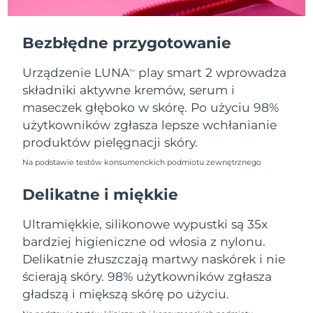
Oczekiwany czas dostawy
Portoryko
11/08/2026
Bezbłędne przygotowanie
Oczekiwany czas dostawy
Katar
10/08/2026
Urządzenie LUNA
play smart 2 wprowadza
TM
składniki aktywne kremów, serum i
Oczekiwany czas dostawy
Reunion
14/08/2026
maseczek głęboko w skórę. Po użyciu 98%
użytkowników zgłasza lepsze wchłanianie
Oczekiwany czas dostawy
Rumunia
produktów pielęgnacji skóry.
09/08/2026
Na podstawie testów konsumenckich podmiotu zewnętrznego
Oczekiwany czas dostawy
Rosja
17/08/2026
Delikatne i miękkie
Oczekiwany czas dostawy
Ultramiękkie, silikonowe wypustki są 35x
Arabia Saudyjska
10/08/2026
bardziej higieniczne od włosia z nylonu.
Delikatnie złuszczają martwy naskórek i nie
Oczekiwany czas dostawy
Singapur
11/08/2026
ścierają skóry. 98% użytkowników zgłasza
gładszą i miększą skórę po użyciu.
Oczekiwany czas dostawy
Słowacja