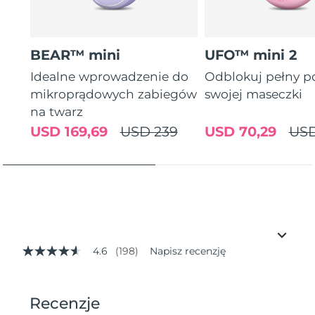
BEAR™ mini
UFO™ mini 2
Idealne wprowadzenie do
Odblokuj pełny p
mikroprądowych zabiegów
swojej maseczki
na twarz
USD 169,69
USD 239
USD 70,29
USD
4.6
(198)
Napisz recenzję
4.6
z
5
gwiazdek,
średnia
wartość