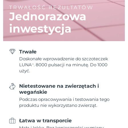
TRWAŁOŚĆ REZULTATÓW
Jednorazowa
inwestycja
Trwałe
Doskonałe wprowadzenie do szczoteczek
LUNA
. 8000 pulsacji na minutę. Do 1000
TM
użyć.
Nietestowane na zwierzętach i
wegańskie
Podczas opracowywania i testowania tego
produktu nie wykorzystano zwierząt.
Łatwa w transporcie
Mała i lekka. Bez konieczności wymiany