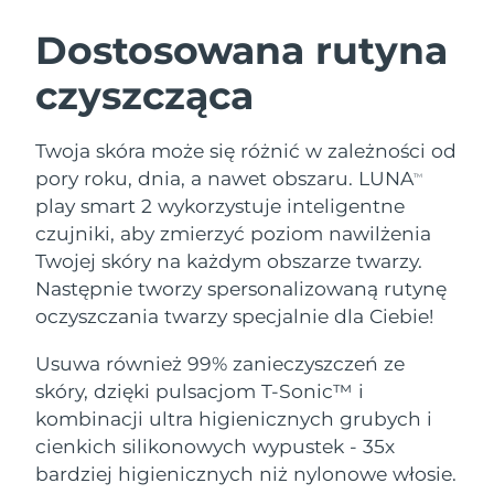
SZWEDZKI RUTYNA PIELĘGNACJI
URODY
Dostosowana rutyna
czyszcząca
Oczekiwany czas dostawy
Australia
12/08/2026
Oczekiwany czas dostawy
Twoja skóra może się różnić w zależności od
Oczyszczanie twarzy
Lifting twarzy
Austria
09/08/2026
pory roku, dnia, a nawet obszaru. LUNA
TM
LUNA™ 4 zestaw
BEAR™ 2 zestaw
play smart 2 wykorzystuje inteligentne
Oczekiwany czas dostawy
Bahrajn
Anti-aging massage
Microcurrent toning
czujniki, aby zmierzyć poziom nawilżenia
10/08/2026
Twojej skóry na każdym obszarze twarzy.
Pielęgnacja jamy
Oczekiwany czas dostawy
Nawilżenie
ustnej
Następnie tworzy spersonalizowaną rutynę
Belgia
09/08/2026
LUNA™ 4 Plus
BEAR™ 2 go
oczyszczania twarzy specjalnie dla Ciebie!
UFO™ 3 zestaw
issa™ 4
Massage, LED heating
Microcurrent toning on-the-go
Oczekiwany czas dostawy
FAQ™ ZABIEG ANTI-AGING
Bermudy
Deep facial hydration
Hybrid silicone sonic toothbrush
Usuwa również 99% zanieczyszczeń ze
15/08/2026
skóry, dzięki pulsacjom T-Sonic™ i
NEW
Bośnia i
LUNA™ 4 Men
BEAR™ 2 eyes & lips
kombinacji ultra higienicznych grubych i
Oczekiwany czas dostawy
UFO™ 3 LED
Hercegowina
12/08/2026
issa™ 4 plus
cienkich silikonowych wypustek - 35x
For men, anti-aging massage
Microcurrent line smoothing device
Near-infrared and red light therapy
Smart hybrid silicone sonic toothbrush
bardziej higienicznych niż nylonowe włosie.
device
Anti-aging
Zabiegi LED
Oczekiwany czas dostawy