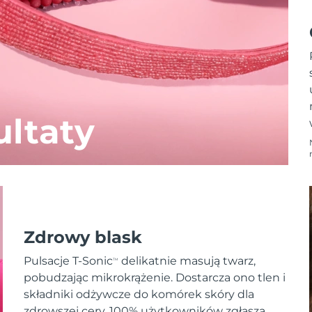
ltaty
Zdrowy blask
Pulsacje T-Sonic
delikatnie masują twarz,
TM
pobudzając mikrokrążenie. Dostarcza ono tlen i
składniki odżywcze do komórek skóry dla
zdrowszej cery. 100% użytkowników zgłasza