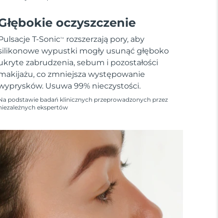
Głębokie oczyszczenie
Pulsacje T-Sonic
rozszerzają pory, aby
TM
silikonowe wypustki mogły usunąć głęboko
ukryte zabrudzenia, sebum i pozostałości
makijażu, co zmniejsza występowanie
wyprysków. Usuwa 99% nieczystości.
Na podstawie badań klinicznych przeprowadzonych przez
niezależnych ekspertów