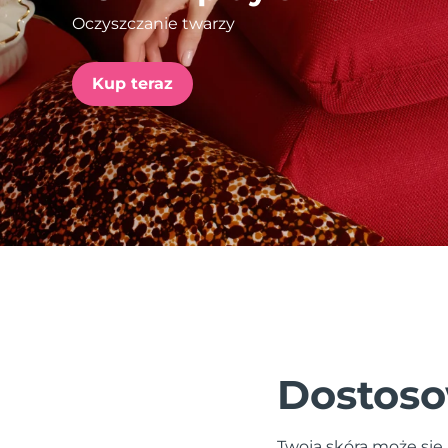
Oczyszczanie twarzy
issa™ Teeth Whitening Set
Kup teraz
FAQ™ Dual LED Panel
POPULARNY
Specjalne oferty
Bestsellery
Dostoso
Twoja skóra może się 