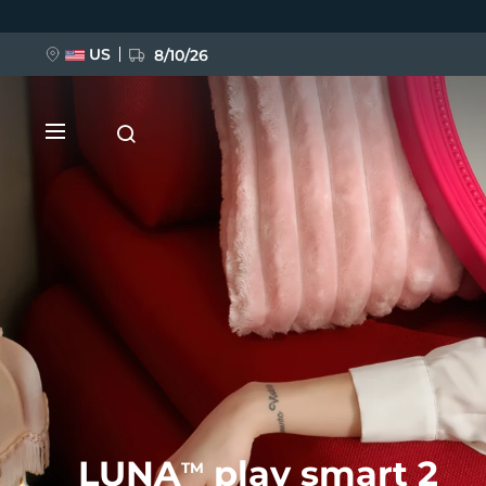
Przejdź
do
treści
US
8/10/26
NOWOŚĆ
BREAKING NEWS
FAQ™ Pure Beauty-Tech Elixir
LUNA
play smart 2
TM