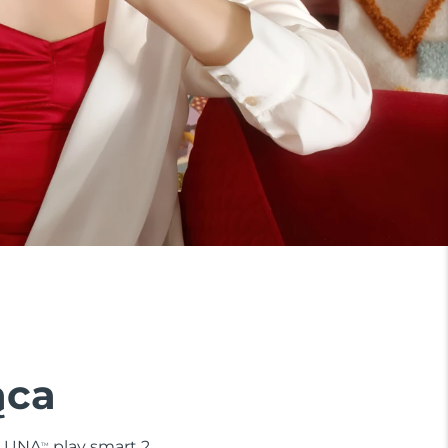
ąca
. LUNA
play smart 2
TM