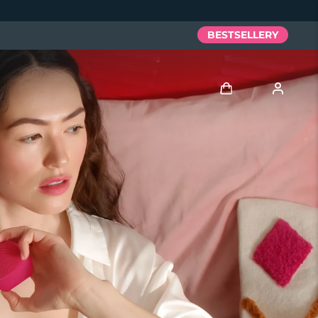
BESTSELLERY
Zaloguj
Profil użytkownika
Moje urządzenia
Moje zamówienia
Moje adresy
Moje subskrypcje