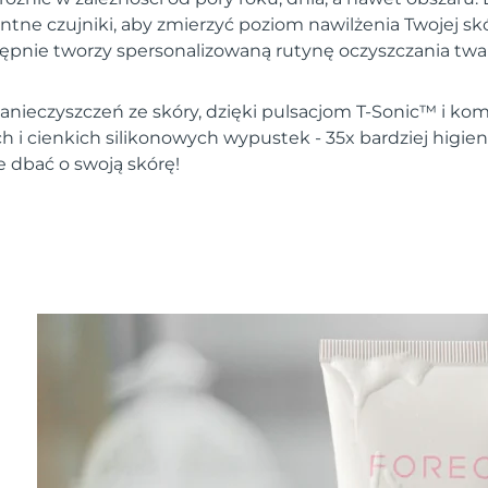
entne czujniki, aby zmierzyć poziom nawilżenia Twojej s
tępnie tworzy spersonalizowaną rutynę oczyszczania twar
nieczyszczeń ze skóry, dzięki pulsacjom T-Sonic™ i komb
h i cienkich silikonowych wypustek - 35x bardziej higie
e dbać o swoją skórę!