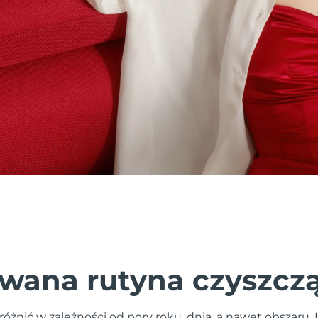
wana rutyna czyszcz
różnić w zależności od pory roku, dnia, a nawet obszaru