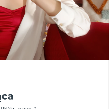
ąca
. LUNA
play smart 2
TM