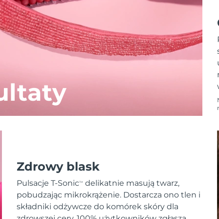
ltaty
Zdrowy blask
Pulsacje T-Sonic
delikatnie masują twarz,
TM
pobudzając mikrokrążenie. Dostarcza ono tlen i
składniki odżywcze do komórek skóry dla
zdrowszej cery. 100% użytkowników zgłasza