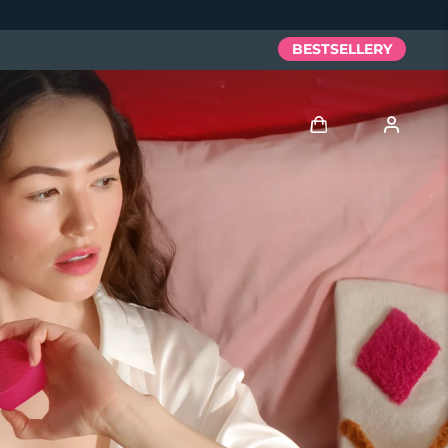
BESTSELLERY
Zaloguj
Profil użytkownika
Moje urządzenia
Moje zamówienia
Moje adresy
Moje subskrypcje