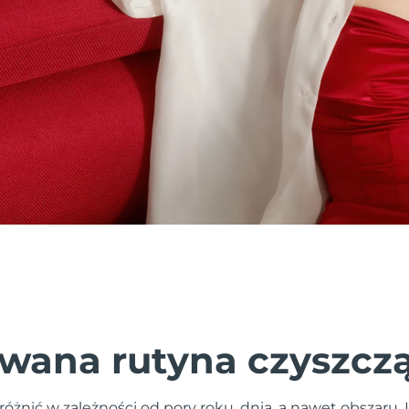
wana rutyna czyszcz
różnić w zależności od pory roku, dnia, a nawet obszaru