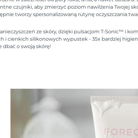
entne czujniki, aby zmierzyć poziom nawilżenia Twojej s
tępnie tworzy spersonalizowaną rutynę oczyszczania twar
nieczyszczeń ze skóry, dzięki pulsacjom T-Sonic™ i komb
h i cienkich silikonowych wypustek - 35x bardziej higie
e dbać o swoją skórę!