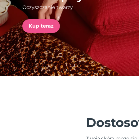
Oczyszczanie twarzy
issa™ Teeth Whitening Set
Kup teraz
FAQ™ Dual LED Panel
POPULARNY
Specjalne oferty
Bestsellery
Dostoso
Twoja skóra może się 