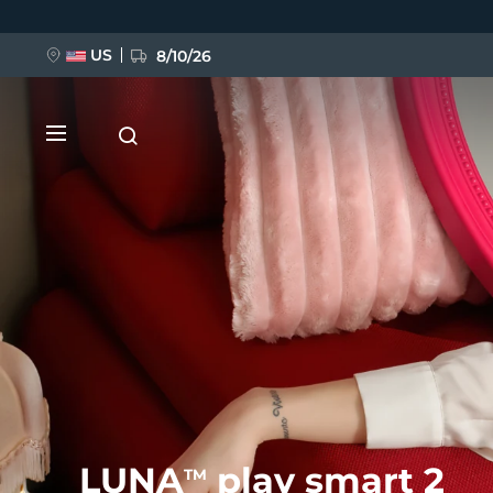
Przejdź
do
treści
US
8/10/26
NOWOŚĆ
BREAKING NEWS
FAQ™ Pure Beauty-Tech Elixir
LUNA
play smart 2
TM