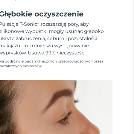
Głębokie oczyszczenie
Pulsacje T-Sonic
rozszerzają pory, aby
TM
silikonowe wypustki mogły usunąć głęboko
ukryte zabrudzenia, sebum i pozostałości
makijażu, co zmniejsza występowanie
wyprysków. Usuwa 99% nieczystości.
Na podstawie badań klinicznych przeprowadzonych przez
niezależnych ekspertów