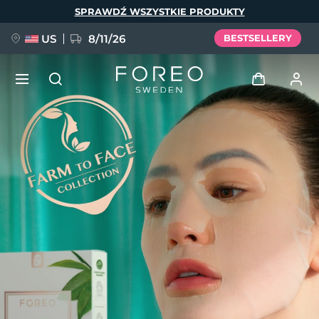
Przejdź
SPRAWDŹ WSZYSTKIE PRODUKTY
do
treści
US
8/11/26
BESTSELLERY
NOWOŚĆ
Zaloguj
Język
BREAKING NEWS
Profil użytkownika
English
Deutsch
Español
Moje urządzenia
FAQ™ Pure Beauty-Tech Elixir
Français
Italiano
Português
Moje zamówienia
Polski
Svenska
Русский
Türkçe
简体中文
繁體中文
Moje adresy
issa™ Teeth Whitening Set
Moje subskrypcje