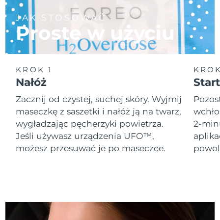
JAK STOSOWAĆ
Oczekiwany czas dostawy
Holandia
Proste w użyciu
8/10/26
Oczekiwany czas dostawy
Nowa Zelandia
8/10/26
KROK 1
KROK
Oczekiwany czas dostawy
Nałóż
Start
Norwegia
8/10/26
Zacznij od czystej, suchej skóry. Wyjmij
Pozost
Oczekiwany czas dostawy
maseczkę z saszetki i nałóż ją na twarz,
wchło
Oman
8/13/26
wygładzając pęcherzyki powietrza.
2-min
Jeśli używasz urządzenia UFO™,
aplik
Oczekiwany czas dostawy
Filipiny
8/13/26
możesz przesuwać je po maseczce.
powol
Oczekiwany czas dostawy
Polska
8/11/26
Oczekiwany czas dostawy
Portugalia
8/10/26