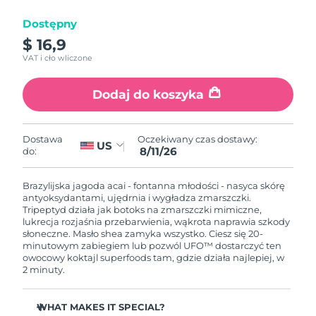
Dostępny
Oczekiwany czas dostawy
Izrael
8/14/26
$ 16,9
VAT i cło wliczone
Oczekiwany czas dostawy
Włochy
8/10/26
Dodaj do koszyka
Oczekiwany czas dostawy
Japonia
8/13/26
Oczekiwany czas dostawy:
Dostawa
US
8/11/26
do:
Oczekiwany czas dostawy
Jersey
8/15/26
Brazylijska jagoda acai - fontanna młodości - nasyca skórę
Oczekiwany czas dostawy
antyoksydantami, ujędrnia i wygładza zmarszczki.
Kazachstan
8/12/26
Tripeptyd działa jak botoks na zmarszczki mimiczne,
lukrecja rozjaśnia przebarwienia, wąkrota naprawia szkody
słoneczne. Masło shea zamyka wszystko. Ciesz się 20-
Oczekiwany czas dostawy
Kuwejt
minutowym zabiegiem lub pozwól UFO™ dostarczyć ten
8/10/26
owocowy koktajl superfoods tam, gdzie działa najlepiej, w
2 minuty.
Oczekiwany czas dostawy
Łotwa
8/10/26
WHAT MAKES IT SPECIAL?