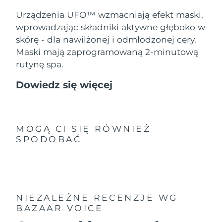
8/10/26
Urządzenia UFO™ wzmacniają efekt maski,
Oczekiwany czas dostawy
Słowenia
wprowadzając składniki aktywne głęboko w
8/10/26
skórę - dla nawilżonej i odmłodzonej cery.
Maski mają zaprogramowaną 2-minutową
Republika
Oczekiwany czas dostawy
Południowej Afryki
8/18/26
rutynę spa.
Dowiedz się więcej
Oczekiwany czas dostawy
Korea Południowa
8/12/26
Oczekiwany czas dostawy
Hiszpania
8/10/26
MOGĄ CI SIĘ RÓWNIEŻ
SPODOBAĆ
Oczekiwany czas dostawy
Szwecja
8/10/26
Oczekiwany czas dostawy
Szwajcaria
8/10/26
NIEZALEŻNE RECENZJE
WG
Oczekiwany czas dostawy
BAZAAR VOICE
Tajwan
8/15/26