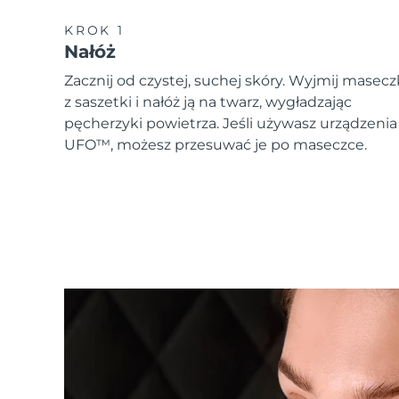
KROK 1
Nałóż
Zacznij od czystej, suchej skóry. Wyjmij masec
z saszetki i nałóż ją na twarz, wygładzając
pęcherzyki powietrza. Jeśli używasz urządzenia
UFO™, możesz przesuwać je po maseczce.