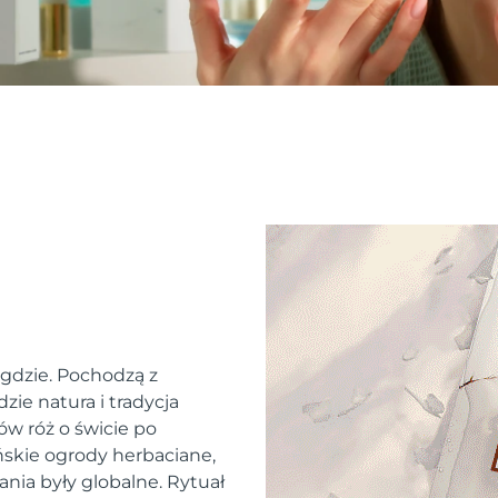
 gdzie. Pochodzą z
zie natura i tradycja
ów róż o świcie po
skie ogrody herbaciane,
ania były globalne. Rytuał