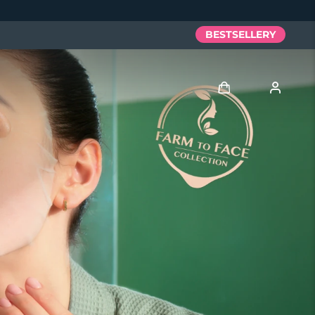
BESTSELLERY
Zaloguj
Profil użytkownika
Moje urządzenia
Moje zamówienia
Moje adresy
Moje subskrypcje