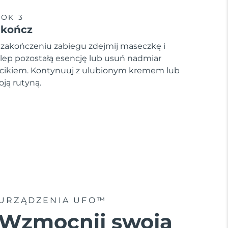
OK 3
akończ
 zakończeniu zabiegu zdejmij maseczkę i
lep pozostałą esencję lub usuń nadmiar
cikiem. Kontynuuj z ulubionym kremem lub
oją rutyną.
URZĄDZENIA UFO™
Wzmocnij swoją