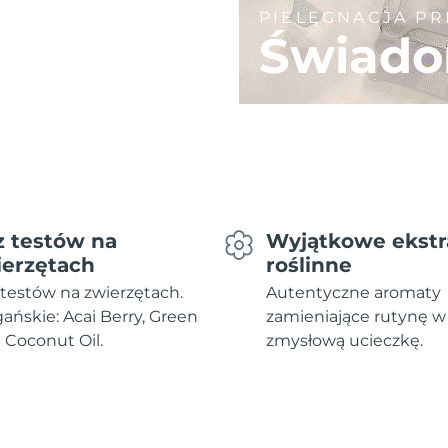
PIELĘGNACJA P
Świado
z testów na
Wyjątkowe ekstr
ierzętach
roślinne
testów na zwierzętach.
Autentyczne aromaty
ńskie: Acai Berry, Green
zamieniające rutynę w
i Coconut Oil.
zmysłową ucieczkę.