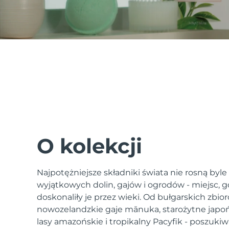
issa™ Teeth Whitening Set
FAQ™ Dual LED Panel
POPULARNY
O kolekcji
Najpotężniejsze składniki świata nie rosną byle
Specjalne oferty
Bestsellery
wyjątkowych dolin, gajów i ogrodów - miejsc, gd
doskonaliły je przez wieki. Od bułgarskich zbior
nowozelandzkie gaje mānuka, starożytne japoń
lasy amazońskie i tropikalny Pacyfik - poszukiw