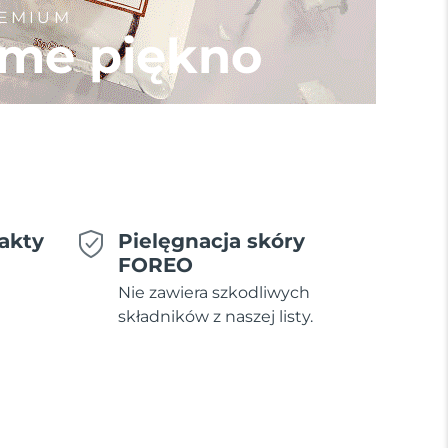
REMIUM
me piękno
akty
Pielęgnacja skóry
FOREO
Nie zawiera szkodliwych
składników z naszej listy.