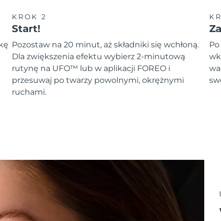
KROK 2
KR
Start!
Z
zkę
Pozostaw na 20 minut, aż składniki się wchłoną.
Po
Dla zwiększenia efektu wybierz 2-minutową
wk
rutynę na UFO™ lub w aplikacji FOREO i
wa
przesuwaj po twarzy powolnymi, okrężnymi
sw
ruchami.