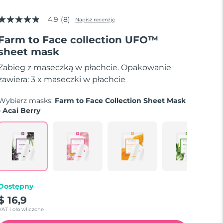
4.9
(8)
Napisz recenzję
4.9
z
Farm to Face collection UFO™
5
gwiazdek,
sheet mask
średnia
wartość
Zabieg z maseczką w płachcie. Opakowanie
oceny.
Read
zawiera: 3 x maseczki w płachcie
8
Reviews.
Wybierz masks:
Farm to Face Collection Sheet Mask
Łącze
do
- Acai Berry
tej
samej
strony.
Dostępny
$ 16,9
VAT i cło wliczone