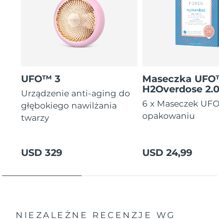
Oczekiwany czas dostawy
Tajlandia
8/12/26
Oczekiwany czas dostawy
Turcja
8/9/26
Zjednoczone Emiraty
Oczekiwany czas dostawy
UFO™ 3
Maseczka UF
Arabskie
8/9/26
H2Overdose 2.
Urządzenie anti-aging do
6 x Maseczek UF
Oczekiwany czas dostawy
głębokiego nawilżania
Wielka Brytania
8/8/26
opakowaniu
twarzy
Oczekiwany czas dostawy
Stany Zjednoczone
8/9/26
USD 329
USD 24,99
Oczekiwany czas dostawy
Uzbekistan
8/13/26
Oczekiwany czas dostawy
Wietnam
8/14/26
NIEZALEŻNE RECENZJE
WG