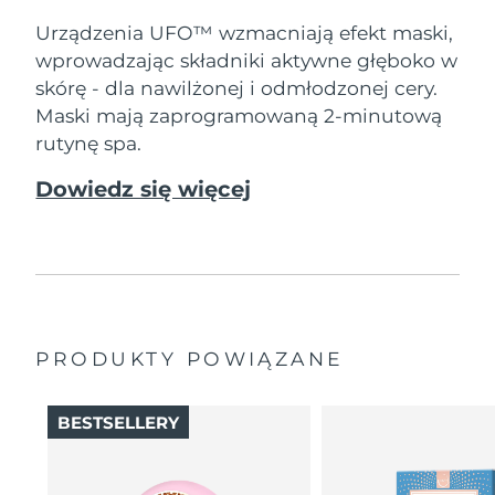
8/8/26
Urządzenia UFO™ wzmacniają efekt maski,
Oczekiwany czas dostawy
Słowenia
wprowadzając składniki aktywne głęboko w
8/8/26
skórę - dla nawilżonej i odmłodzonej cery.
Maski mają zaprogramowaną 2-minutową
Republika
Oczekiwany czas dostawy
Południowej Afryki
8/16/26
rutynę spa.
Dowiedz się więcej
Oczekiwany czas dostawy
Korea Południowa
8/10/26
Oczekiwany czas dostawy
Hiszpania
8/8/26
Oczekiwany czas dostawy
Szwecja
8/8/26
PRODUKTY POWIĄZANE
Oczekiwany czas dostawy
Szwajcaria
8/8/26
BESTSELLERY
Oczekiwany czas dostawy
Tajwan
8/13/26