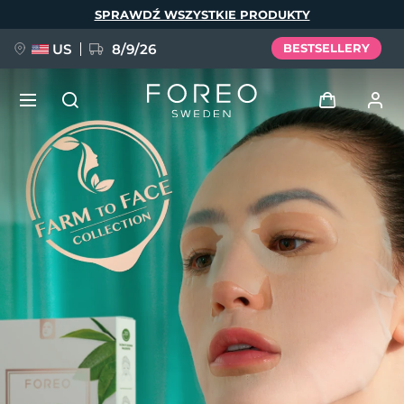
Przejdź
SPRAWDŹ WSZYSTKIE PRODUKTY
do
treści
US
8/9/26
BESTSELLERY
NOWOŚĆ
Zaloguj
Język
BREAKING NEWS
Profil użytkownika
English
Deutsch
Español
Moje urządzenia
FAQ™ Pure Beauty-Tech Elixir
Français
Italiano
Português
Moje zamówienia
Polski
Svenska
Русский
Türkçe
简体中文
繁體中文
Moje adresy
issa™ Teeth Whitening Set
Moje subskrypcje