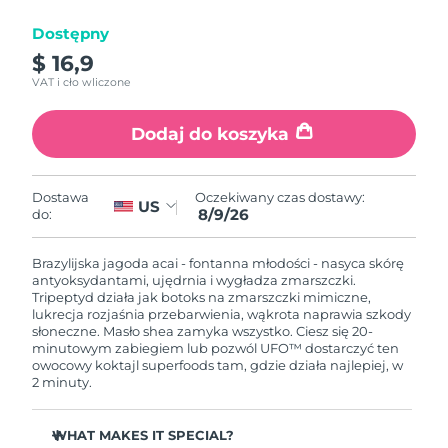
Dostępny
Oczekiwany czas dostawy
Izrael
8/12/26
$ 16,9
VAT i cło wliczone
Oczekiwany czas dostawy
Włochy
8/8/26
Dodaj do koszyka
Oczekiwany czas dostawy
Japonia
8/11/26
Oczekiwany czas dostawy:
Dostawa
US
8/9/26
do:
Oczekiwany czas dostawy
Jersey
8/13/26
Brazylijska jagoda acai - fontanna młodości - nasyca skórę
Oczekiwany czas dostawy
antyoksydantami, ujędrnia i wygładza zmarszczki.
Kazachstan
8/10/26
Tripeptyd działa jak botoks na zmarszczki mimiczne,
lukrecja rozjaśnia przebarwienia, wąkrota naprawia szkody
słoneczne. Masło shea zamyka wszystko. Ciesz się 20-
Oczekiwany czas dostawy
Kuwejt
minutowym zabiegiem lub pozwól UFO™ dostarczyć ten
8/8/26
owocowy koktajl superfoods tam, gdzie działa najlepiej, w
2 minuty.
Oczekiwany czas dostawy
Łotwa
8/8/26
WHAT MAKES IT SPECIAL?