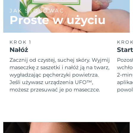
JAK STOSOWAĆ
Oczekiwany czas dostawy
Holandia
Proste w użyciu
8/8/26
Oczekiwany czas dostawy
Nowa Zelandia
8/8/26
KROK 1
KROK
Oczekiwany czas dostawy
Nałóż
Start
Norwegia
8/8/26
Zacznij od czystej, suchej skóry. Wyjmij
Pozost
Oczekiwany czas dostawy
maseczkę z saszetki i nałóż ją na twarz,
wchło
Oman
8/11/26
wygładzając pęcherzyki powietrza.
2-min
Jeśli używasz urządzenia UFO™,
aplik
Oczekiwany czas dostawy
Filipiny
8/11/26
możesz przesuwać je po maseczce.
powol
Oczekiwany czas dostawy
Polska
8/9/26
Oczekiwany czas dostawy
Portugalia
8/8/26