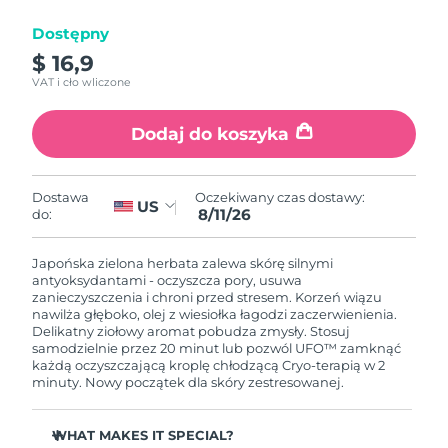
Dostępny
Oczekiwany czas dostawy
Izrael
8/14/26
$ 16,9
VAT i cło wliczone
Oczekiwany czas dostawy
Włochy
8/10/26
Dodaj do koszyka
Oczekiwany czas dostawy
Japonia
8/13/26
Oczekiwany czas dostawy:
Dostawa
US
8/11/26
do:
Oczekiwany czas dostawy
Jersey
8/15/26
Japońska zielona herbata zalewa skórę silnymi
Oczekiwany czas dostawy
antyoksydantami - oczyszcza pory, usuwa
Kazachstan
8/12/26
zanieczyszczenia i chroni przed stresem. Korzeń wiązu
nawilża głęboko, olej z wiesiołka łagodzi zaczerwienienia.
Delikatny ziołowy aromat pobudza zmysły. Stosuj
Oczekiwany czas dostawy
Kuwejt
samodzielnie przez 20 minut lub pozwól UFO™ zamknąć
8/10/26
każdą oczyszczającą kroplę chłodzącą Cryo-terapią w 2
minuty. Nowy początek dla skóry zestresowanej.
Oczekiwany czas dostawy
Łotwa
8/10/26
WHAT MAKES IT SPECIAL?