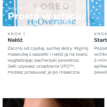
JAK STOSOWAĆ
Oczekiwany czas dostawy
Holandia
Proste w użyciu
8/10/26
Oczekiwany czas dostawy
Nowa Zelandia
8/10/26
KROK 1
KROK
Oczekiwany czas dostawy
Nałóż
Start
Norwegia
8/10/26
Zacznij od czystej, suchej skóry. Wyjmij
Pozost
Oczekiwany czas dostawy
maseczkę z saszetki i nałóż ją na twarz,
wchło
Oman
8/13/26
wygładzając pęcherzyki powietrza.
2-min
Jeśli używasz urządzenia UFO™,
aplik
Oczekiwany czas dostawy
Filipiny
8/13/26
możesz przesuwać je po maseczce.
powol
Oczekiwany czas dostawy
Polska
8/11/26
Oczekiwany czas dostawy
Portugalia
8/10/26