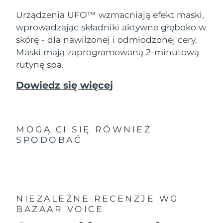
8/10/26
Urządzenia UFO™ wzmacniają efekt maski,
Oczekiwany czas dostawy
Słowenia
wprowadzając składniki aktywne głęboko w
8/10/26
skórę - dla nawilżonej i odmłodzonej cery.
Maski mają zaprogramowaną 2-minutową
Republika
Oczekiwany czas dostawy
Południowej Afryki
8/18/26
rutynę spa.
Dowiedz się więcej
Oczekiwany czas dostawy
Korea Południowa
8/12/26
Oczekiwany czas dostawy
Hiszpania
8/10/26
MOGĄ CI SIĘ RÓWNIEŻ
SPODOBAĆ
Oczekiwany czas dostawy
Szwecja
8/10/26
Oczekiwany czas dostawy
Szwajcaria
8/10/26
NIEZALEŻNE RECENZJE
WG
Oczekiwany czas dostawy
BAZAAR VOICE
Tajwan
8/15/26