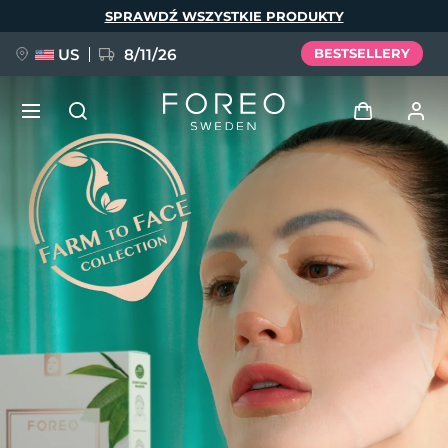
Przejdź
SPRAWDŹ WSZYSTKIE PRODUKTY
do
treści
US
8/11/26
BESTSELLERY
NOWOŚĆ
Zaloguj
Język
BREAKING NEWS
Profil użytkownika
English
Deutsch
Español
Moje urządzenia
FAQ™ Pure Beauty-Tech Elixir
Français
Italiano
Português
Moje zamówienia
Polski
Svenska
Русский
Türkçe
简体中文
繁體中文
Moje adresy
issa™ Teeth Whitening Set
Moje subskrypcje