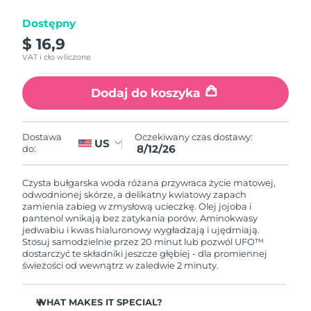
Dostępny
Oczekiwany czas dostawy
Izrael
8/14/26
$ 16,9
VAT i cło wliczone
Oczekiwany czas dostawy
Włochy
8/10/26
Dodaj do koszyka
Oczekiwany czas dostawy
Japonia
8/13/26
Oczekiwany czas dostawy:
Dostawa
US
8/12/26
do:
Oczekiwany czas dostawy
Jersey
8/15/26
Czysta bułgarska woda różana przywraca życie matowej,
Oczekiwany czas dostawy
odwodnionej skórze, a delikatny kwiatowy zapach
Kazachstan
8/12/26
zamienia zabieg w zmysłową ucieczkę. Olej jojoba i
pantenol wnikają bez zatykania porów. Aminokwasy
jedwabiu i kwas hialuronowy wygładzają i ujędrniają.
Oczekiwany czas dostawy
Kuwejt
Stosuj samodzielnie przez 20 minut lub pozwól UFO™
8/10/26
dostarczyć te składniki jeszcze głębiej - dla promiennej
świeżości od wewnątrz w zaledwie 2 minuty.
Oczekiwany czas dostawy
Łotwa
8/10/26
WHAT MAKES IT SPECIAL?