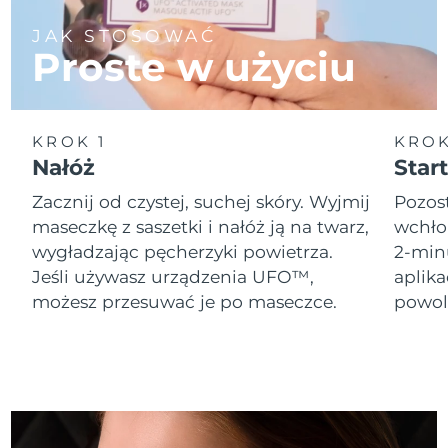
JAK STOSOWAĆ
Oczekiwany czas dostawy
Holandia
Proste w użyciu
8/10/26
Oczekiwany czas dostawy
Nowa Zelandia
8/10/26
KROK 1
KROK
Oczekiwany czas dostawy
Nałóż
Start
Norwegia
8/10/26
Zacznij od czystej, suchej skóry. Wyjmij
Pozost
Oczekiwany czas dostawy
maseczkę z saszetki i nałóż ją na twarz,
wchło
Oman
8/13/26
wygładzając pęcherzyki powietrza.
2-min
Jeśli używasz urządzenia UFO™,
aplik
Oczekiwany czas dostawy
Filipiny
8/13/26
możesz przesuwać je po maseczce.
powol
Oczekiwany czas dostawy
Polska
8/11/26
Oczekiwany czas dostawy
Portugalia
8/10/26