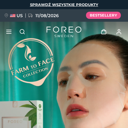
Przejdź
SPRAWDŹ WSZYSTKIE PRODUKTY
do
treści
US
11/08/2026
BESTSELLERY
NOWOŚĆ
Zaloguj
Język
BREAKING NEWS
Profil użytkownika
English
Deutsch
Español
Moje urządzenia
FAQ™ Pure Beauty-Tech Elixir
Français
Italiano
Português
Moje zamówienia
Polski
Svenska
Русский
Türkçe
简体中文
繁體中文
Moje adresy
issa™ Teeth Whitening Set
Moje subskrypcje