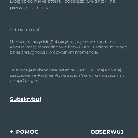
Dołącz do newslettera i zdobądź 15% zniżki na
pierwsze zamówienie!
Adres e-mail
Naciskając przycisk „Subskrybuj”, wyrażam zgodę na
komunikację marketingową firmy FOREO. Wiem, że mogę
z niej zrezygnować w dowolnym momencie.
Ta strona jest chroniona przez reCAPTCHA i mają do niej
zastosowanie
Polityka Prywatności
i
Warunki korzystania
z
usługi Google.
POMOC
OBSERWUJ