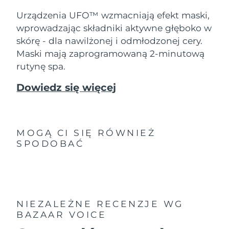
8/10/26
Urządzenia UFO™ wzmacniają efekt maski,
Oczekiwany czas dostawy
Słowenia
wprowadzając składniki aktywne głęboko w
8/10/26
skórę - dla nawilżonej i odmłodzonej cery.
Maski mają zaprogramowaną 2-minutową
Republika
Oczekiwany czas dostawy
Południowej Afryki
8/18/26
rutynę spa.
Dowiedz się więcej
Oczekiwany czas dostawy
Korea Południowa
8/12/26
Oczekiwany czas dostawy
Hiszpania
8/10/26
MOGĄ CI SIĘ RÓWNIEŻ
SPODOBAĆ
Oczekiwany czas dostawy
Szwecja
8/10/26
Oczekiwany czas dostawy
Szwajcaria
8/10/26
NIEZALEŻNE RECENZJE
WG
Oczekiwany czas dostawy
BAZAAR VOICE
Tajwan
8/15/26