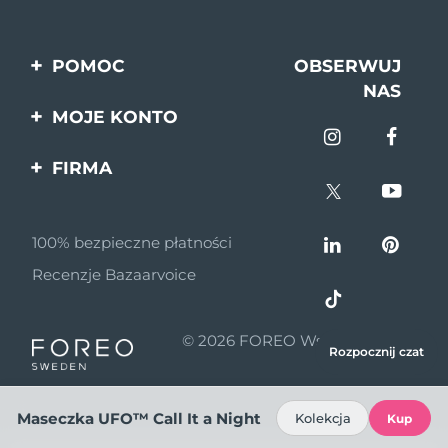
POMOC
OBSERWUJ
NAS
Kontakt
MOJE KONTO
Zamówienia & Wysyłka
Rejestracja produktu
FIRMA
Gwarancja & Zwroty
Pomoc
O nas
Pytania i odpowiedzi
100% bezpieczne płatności
Program partnerski
Informacje o baterii
Recenzje Bazaarvoice
Wiadomości
partnerskie
© 2026 FOREO Wszelkie prawa
MYSA
Rozpocznij czat
zastrzeżone
Dystrybutorzy
Maseczka UFO™ Call It a Night
Kolekcja
Kup
Zasady korzystania