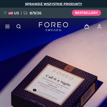
Przejdź
SPRAWDŹ WSZYSTKIE PRODUKTY
do
treści
US
8/9/26
BESTSELLERY
NOWOŚĆ
Zaloguj
Język
BREAKING NEWS
Profil użytkownika
English
Deutsch
Español
Moje urządzenia
FAQ™ Pure Beauty-Tech Elixir
Français
Italiano
Português
Moje zamówienia
Polski
Svenska
Русский
Türkçe
简体中文
繁體中文
Moje adresy
issa™ Teeth Whitening Set
Moje subskrypcje