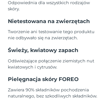
Odpowiednia dla wszystkich rodzajów
skóry.
Oczekiwany czas dostawy
Holandia
8/8/26
Nietestowana na zwierzętach
Oczekiwany czas dostawy
Nowa Zelandia
8/8/26
Tworzenie ani testowanie tego produktu
nie odbywało się na zwierzętach.
Oczekiwany czas dostawy
Norwegia
8/8/26
Świeży, kwiatowy zapach
Oczekiwany czas dostawy
Oman
8/11/26
Odświeżające połączenie ziemistych nut
kwiatowych i cytrusów.
Oczekiwany czas dostawy
Filipiny
8/11/26
Pielęgnacja skóry FOREO
Oczekiwany czas dostawy
Polska
8/9/26
Zawiera 90% składników pochodzenia
naturalnego, bez szkodliwych składników.
Oczekiwany czas dostawy
Portugalia
8/8/26