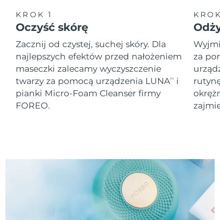
8/8/26
KROK 1
KROK
Oczekiwany czas dostawy
Oczyść skórę
Odż
Słowenia
8/8/26
Zacznij od czystej, suchej skóry. Dla
Wyjmij
Republika
Oczekiwany czas dostawy
najlepszych efektów przed nałożeniem
za po
Południowej Afryki
8/16/26
maseczki zalecamy wyczyszczenie
urząd
twarzy za pomocą urządzenia LUNA
i
rutyn
TM
Oczekiwany czas dostawy
Korea Południowa
pianki Micro-Foam Cleanser firmy
okręż
8/10/26
FOREO.
zajmie
Oczekiwany czas dostawy
Hiszpania
8/8/26
Oczekiwany czas dostawy
Szwecja
8/8/26
Oczekiwany czas dostawy
Szwajcaria
8/8/26
Oczekiwany czas dostawy
Tajwan
8/13/26