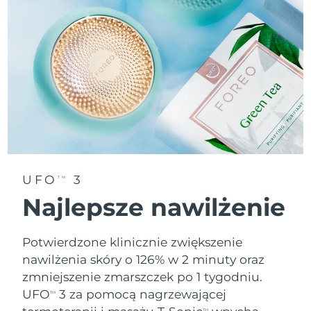
Oczekiwany czas dostawy
Tajlandia
8/12/26
Oczekiwany czas dostawy
Turcja
8/9/26
Zjednoczone Emiraty
Oczekiwany czas dostawy
Arabskie
8/9/26
Oczekiwany czas dostawy
Wielka Brytania
8/8/26
UFO
3
TM
Oczekiwany czas dostawy
Stany Zjednoczone
Najlepsze nawilżenie
8/9/26
Oczekiwany czas dostawy
Uzbekistan
Potwierdzone klinicznie zwiększenie
8/13/26
nawilżenia skóry o 126% w 2 minuty oraz
Oczekiwany czas dostawy
zmniejszenie zmarszczek po 1 tygodniu.
Wietnam
8/14/26
UFO
3 za pomocą nagrzewającej
TM
TM