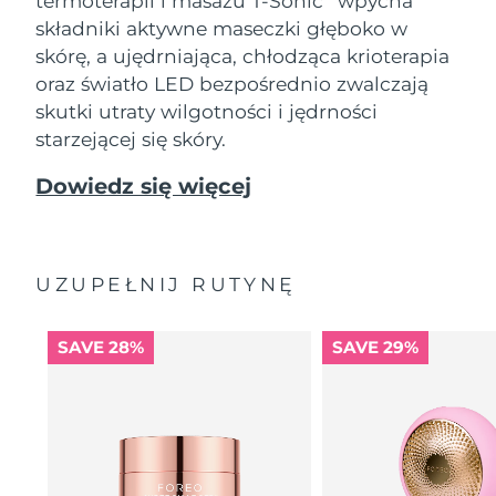
termoterapii i masażu T-Sonic
wpycha
składniki aktywne maseczki głęboko w
skórę, a ujędrniająca, chłodząca krioterapia
oraz światło LED bezpośrednio zwalczają
skutki utraty wilgotności i jędrności
starzejącej się skóry.
Dowiedz się więcej
UZUPEŁNIJ RUTYNĘ
SAVE 28%
SAVE 29%