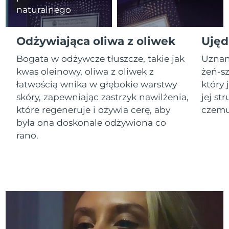
naturalnego
Oczekiwany czas dostawy
Izrael
8/12/26
Odżywiająca oliwa z oliwek
Ujęd
Oczekiwany czas dostawy
Włochy
Bogata w odżywcze tłuszcze, takie jak
Uznan
8/8/26
kwas oleinowy, oliwa z oliwek z
żeń-s
Oczekiwany czas dostawy
łatwością wnika w głębokie warstwy
który
Japonia
8/11/26
skóry, zapewniając zastrzyk nawilżenia,
jej st
które regeneruje i ożywia cerę, aby
czemu 
Oczekiwany czas dostawy
Jersey
8/13/26
była ona doskonale odżywiona co
rano.
Oczekiwany czas dostawy
Kazachstan
8/10/26
Oczekiwany czas dostawy
Kuwejt
8/8/26
Oczekiwany czas dostawy
Łotwa
8/8/26