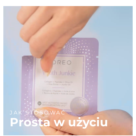
Oczekiwany czas dostawy
Portoryko
8/10/26
Oczekiwany czas dostawy
Katar
8/9/26
Oczekiwany czas dostawy
Reunion
8/13/26
Oczekiwany czas dostawy
Rumunia
8/8/26
Oczekiwany czas dostawy
Rosja
8/16/26
Oczekiwany czas dostawy
Arabia Saudyjska
8/9/26
JAK STOSOWAĆ
Oczekiwany czas dostawy
Singapur
Prosta w użyciu
8/10/26
Oczekiwany czas dostawy
Słowacja