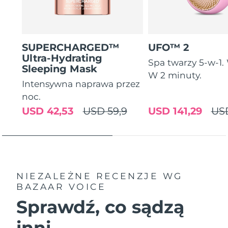
SUPERCHARGED™
UFO™ 2
Ultra-Hydrating
Spa twarzy 5-w-1
Sleeping Mask
W 2 minuty.
Intensywna naprawa przez
noc.
USD 42,53
USD 59,9
USD 141,29
US
NIEZALEŻNE RECENZJE
WG
BAZAAR VOICE
Sprawdź, co sądzą
inni...