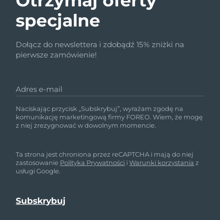
Otrzymaj oferty
specjalne
Dołącz do newslettera i zdobądź 15% zniżki na
pierwsze zamówienie!
Adres e-mail
Naciskając przycisk „Subskrybuj”, wyrażam zgodę na
komunikację marketingową firmy FOREO. Wiem, że mogę
z niej zrezygnować w dowolnym momencie.
Ta strona jest chroniona przez reCAPTCHA i mają do niej
zastosowanie
Polityka Prywatności
i
Warunki korzystania
z
usługi Google.