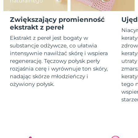
naturalnego
Oczekiwany czas dostawy
Izrael
8/13/26
Zwiększający promienność
Ujęd
ekstrakt z pereł
Niacy
Oczekiwany czas dostawy
Włochy
8/9/26
Ekstrakt z pereł jest bogaty w
keraty
substancje odżywcze, co ułatwia
zdrow
Oczekiwany czas dostawy
Japonia
intensywnie nawilżać skórę i wspiera
keraty
8/12/26
regenerację. Tęczowy połysk perły
utraty
Oczekiwany czas dostawy
rozjaśnia cerę i wyrównuje ton skóry,
zmars
Jersey
8/14/26
nadając skórze młodzieńczy i
kerat
ożywiony połysk.
tego 
Oczekiwany czas dostawy
Kazachstan
8/11/26
wspier
starze
Oczekiwany czas dostawy
Kuwejt
8/9/26
Oczekiwany czas dostawy
Łotwa
8/9/26