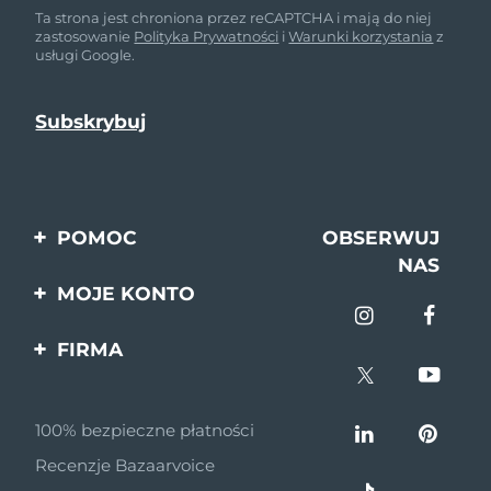
Ta strona jest chroniona przez reCAPTCHA i mają do niej
zastosowanie
Polityka Prywatności
i
Warunki korzystania
z
usługi Google.
POMOC
OBSERWUJ
NAS
Kontakt
MOJE KONTO
Zamówienia & Wysyłka
Rejestracja produktu
FIRMA
Gwarancja & Zwroty
Pomoc
O nas
Pytania i odpowiedzi
100% bezpieczne płatności
Program partnerski
Informacje o baterii
Recenzje Bazaarvoice
Wiadomości