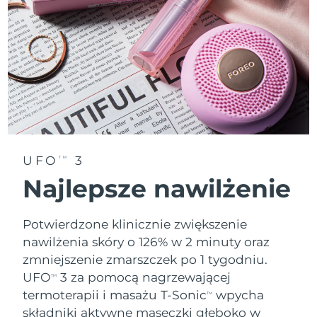
Oczekiwany czas dostawy
Tajlandia
8/13/26
Oczekiwany czas dostawy
Turcja
8/10/26
Zjednoczone Emiraty
Oczekiwany czas dostawy
Arabskie
8/10/26
Oczekiwany czas dostawy
Wielka Brytania
UFO
3
TM
8/9/26
Najlepsze nawilżenie
Oczekiwany czas dostawy
Stany Zjednoczone
8/10/26
Potwierdzone klinicznie zwiększenie
Oczekiwany czas dostawy
Uzbekistan
nawilżenia skóry o 126% w 2 minuty oraz
8/14/26
zmniejszenie zmarszczek po 1 tygodniu.
UFO
3 za pomocą nagrzewającej
Oczekiwany czas dostawy
TM
Wietnam
8/15/26
termoterapii i masażu T-Sonic
wpycha
TM
składniki aktywne maseczki głęboko w