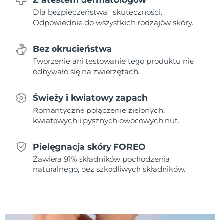
Dla bezpieczeństwa i skuteczności.
Oczekiwany czas dostawy
Odpowiednie do wszystkich rodzajów skóry.
Holandia
8/9/26
Bez okrucieństwa
Oczekiwany czas dostawy
Nowa Zelandia
8/9/26
Tworzenie ani testowanie tego produktu nie
odbywało się na zwierzętach.
Oczekiwany czas dostawy
Norwegia
8/9/26
Świeży i kwiatowy zapach
Oczekiwany czas dostawy
Romantyczne połączenie zielonych,
Oman
8/12/26
kwiatowych i pysznych owocowych nut.
Oczekiwany czas dostawy
Filipiny
Pielęgnacja skóry FOREO
8/12/26
Zawiera 91% składników pochodzenia
Oczekiwany czas dostawy
naturalnego, bez szkodliwych składników.
Polska
8/10/26
Oczekiwany czas dostawy
Portugalia
8/9/26