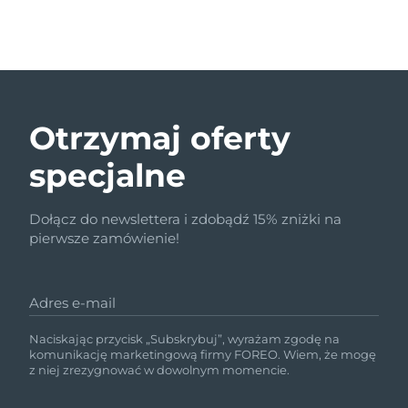
Otrzymaj oferty
specjalne
Dołącz do newslettera i zdobądź 15% zniżki na
pierwsze zamówienie!
Adres e-mail
Naciskając przycisk „Subskrybuj”, wyrażam zgodę na
komunikację marketingową firmy FOREO. Wiem, że mogę
z niej zrezygnować w dowolnym momencie.