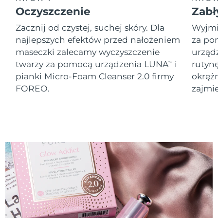
8/9/26
Oczyszczenie
Zabł
Oczekiwany czas dostawy
Słowenia
Zacznij od czystej, suchej skóry. Dla
Wyjmij
8/9/26
najlepszych efektów przed nałożeniem
za po
Republika
maseczki zalecamy wyczyszczenie
urząd
Oczekiwany czas dostawy
Południowej Afryki
8/17/26
twarzy za pomocą urządzenia LUNA
i
rutyn
TM
pianki Micro-Foam Cleanser 2.0 firmy
okręż
Oczekiwany czas dostawy
Korea Południowa
FOREO.
zajmie
8/11/26
Oczekiwany czas dostawy
Hiszpania
8/9/26
Oczekiwany czas dostawy
Szwecja
8/9/26
Oczekiwany czas dostawy
Szwajcaria
8/9/26
Oczekiwany czas dostawy
Tajwan
8/14/26