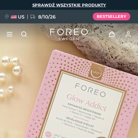
Przejdź
SPRAWDŹ WSZYSTKIE PRODUKTY
do
treści
US
8/10/26
BESTSELLERY
NOWOŚĆ
Zaloguj
Język
BREAKING NEWS
Profil użytkownika
English
Deutsch
Español
Moje urządzenia
FAQ™ Pure Beauty-Tech Elixir
Français
Italiano
Português
Moje zamówienia
Polski
Svenska
Русский
Türkçe
简体中文
繁體中文
Moje adresy
issa™ Teeth Whitening Set
Moje subskrypcje