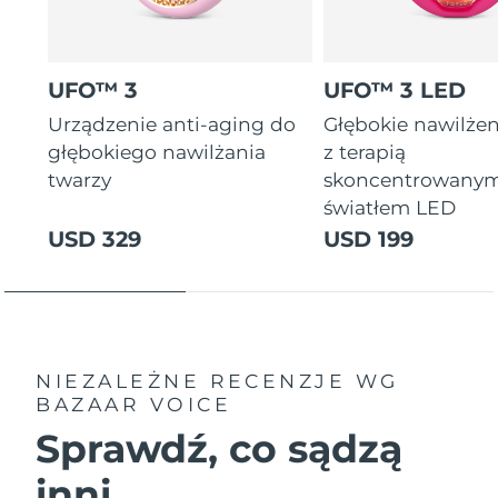
UFO™ 3
UFO™ 3 LED
Urządzenie anti-aging do
Głębokie nawilżen
głębokiego nawilżania
z terapią
twarzy
skoncentrowany
światłem LED
USD 329
USD 199
NIEZALEŻNE RECENZJE
WG
BAZAAR VOICE
Sprawdź, co sądzą
inni...