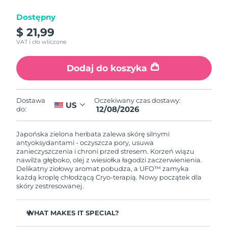
Dostępny
Oczekiwany czas dostawy
Izrael
8/14/26
$ 21,99
VAT i cło wliczone
Oczekiwany czas dostawy
Włochy
8/10/26
Dodaj do koszyka
Oczekiwany czas dostawy
Japonia
8/13/26
Oczekiwany czas dostawy:
Dostawa
US
12/08/2026
do:
Oczekiwany czas dostawy
Jersey
8/15/26
Japońska zielona herbata zalewa skórę silnymi
Oczekiwany czas dostawy
antyoksydantami - oczyszcza pory, usuwa
Kazachstan
8/12/26
zanieczyszczenia i chroni przed stresem. Korzeń wiązu
nawilża głęboko, olej z wiesiołka łagodzi zaczerwienienia.
Delikatny ziołowy aromat pobudza, a UFO™ zamyka
Oczekiwany czas dostawy
Kuwejt
każdą kroplę chłodzącą Cryo-terapią. Nowy początek dla
8/10/26
skóry zestresowanej.
Oczekiwany czas dostawy
Łotwa
8/10/26
WHAT MAKES IT SPECIAL?