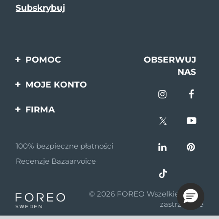
POMOC
OBSERWUJ
NAS
Kontakt
MOJE KONTO
Zamówienia & Wysyłka
Rejestracja produktu
FIRMA
Gwarancja & Zwroty
Pomoc
O nas
Pytania i odpowiedzi
100% bezpieczne płatności
Program partnerski
Informacje o baterii
Recenzje Bazaarvoice
Wiadomości
partnerskie
© 2026 FOREO Wszelkie prawa
MYSA
zastrzeżone
Dystrybutorzy