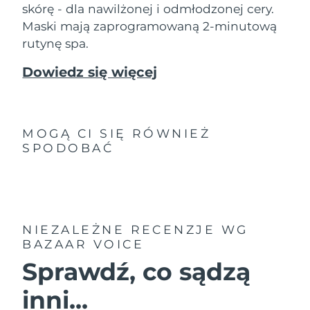
8/10/26
skórę - dla nawilżonej i odmłodzonej cery.
Maski mają zaprogramowaną 2-minutową
Oczekiwany czas dostawy
Słowenia
rutynę spa.
8/10/26
Dowiedz się więcej
Republika
Oczekiwany czas dostawy
Południowej Afryki
8/18/26
Oczekiwany czas dostawy
Korea Południowa
8/12/26
MOGĄ CI SIĘ RÓWNIEŻ
SPODOBAĆ
Oczekiwany czas dostawy
Hiszpania
8/10/26
Oczekiwany czas dostawy
Szwecja
8/10/26
NIEZALEŻNE RECENZJE
WG
BAZAAR VOICE
Oczekiwany czas dostawy
Szwajcaria
8/10/26
Sprawdź, co sądzą
Oczekiwany czas dostawy
Tajwan
inni...
8/15/26