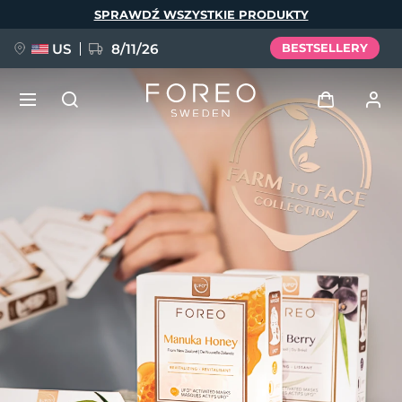
Przejdź
SPRAWDŹ WSZYSTKIE PRODUKTY
do
treści
US
8/11/26
BESTSELLERY
NOWOŚĆ
Zaloguj
Język
BREAKING NEWS
Profil użytkownika
English
Deutsch
Español
Moje urządzenia
FAQ™ Pure Beauty-Tech Elixir
Français
Italiano
Português
Moje zamówienia
Polski
Svenska
Русский
Türkçe
简体中文
繁體中文
Moje adresy
issa™ Teeth Whitening Set
Moje subskrypcje