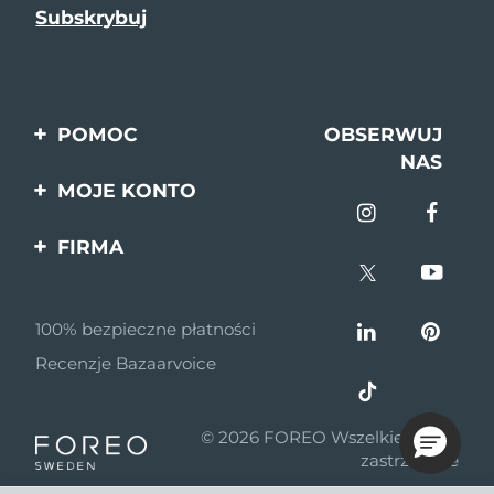
POMOC
OBSERWUJ
NAS
Kontakt
MOJE KONTO
Zamówienia & Wysyłka
Rejestracja produktu
FIRMA
Gwarancja & Zwroty
Pomoc
O nas
Pytania i odpowiedzi
100% bezpieczne płatności
Program partnerski
Informacje o baterii
Recenzje Bazaarvoice
Wiadomości
partnerskie
© 2026 FOREO Wszelkie prawa
MYSA
zastrzeżone
Dystrybutorzy