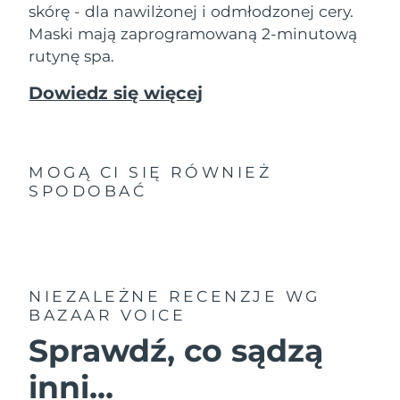
8/10/26
skórę - dla nawilżonej i odmłodzonej cery.
Maski mają zaprogramowaną 2-minutową
Oczekiwany czas dostawy
Słowenia
rutynę spa.
8/10/26
Dowiedz się więcej
Republika
Oczekiwany czas dostawy
Południowej Afryki
8/18/26
Oczekiwany czas dostawy
Korea Południowa
8/12/26
MOGĄ CI SIĘ RÓWNIEŻ
SPODOBAĆ
Oczekiwany czas dostawy
Hiszpania
8/10/26
Oczekiwany czas dostawy
Szwecja
8/10/26
NIEZALEŻNE RECENZJE
WG
BAZAAR VOICE
Oczekiwany czas dostawy
Szwajcaria
8/10/26
Sprawdź, co sądzą
Oczekiwany czas dostawy
Tajwan
inni...
8/15/26