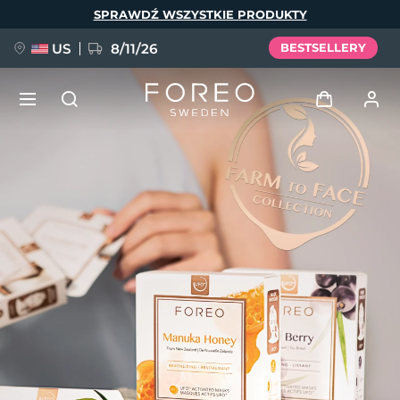
Przejdź
SPRAWDŹ WSZYSTKIE PRODUKTY
do
treści
US
8/11/26
BESTSELLERY
NOWOŚĆ
Zaloguj
Język
BREAKING NEWS
Profil użytkownika
English
Deutsch
Español
Moje urządzenia
FAQ™ Pure Beauty-Tech Elixir
Français
Italiano
Português
Moje zamówienia
Polski
Svenska
Русский
Türkçe
简体中文
繁體中文
Moje adresy
issa™ Teeth Whitening Set
Moje subskrypcje