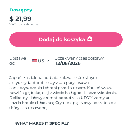
Dostępny
Oczekiwany czas dostawy
Izrael
8/14/26
$ 21,99
VAT i cło wliczone
Oczekiwany czas dostawy
Włochy
8/10/26
Dodaj do koszyka
Oczekiwany czas dostawy
Japonia
8/13/26
Oczekiwany czas dostawy:
Dostawa
US
12/08/2026
do:
Oczekiwany czas dostawy
Jersey
8/15/26
Japońska zielona herbata zalewa skórę silnymi
Oczekiwany czas dostawy
antyoksydantami - oczyszcza pory, usuwa
Kazachstan
8/12/26
zanieczyszczenia i chroni przed stresem. Korzeń wiązu
nawilża głęboko, olej z wiesiołka łagodzi zaczerwienienia.
Delikatny ziołowy aromat pobudza, a UFO™ zamyka
Oczekiwany czas dostawy
Kuwejt
każdą kroplę chłodzącą Cryo-terapią. Nowy początek dla
8/10/26
skóry zestresowanej.
Oczekiwany czas dostawy
Łotwa
8/10/26
WHAT MAKES IT SPECIAL?