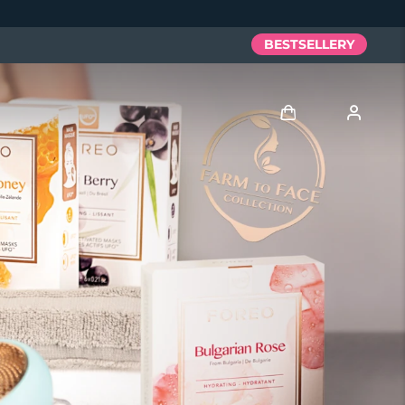
BESTSELLERY
Zaloguj
Profil użytkownika
Moje urządzenia
Moje zamówienia
Moje adresy
Moje subskrypcje