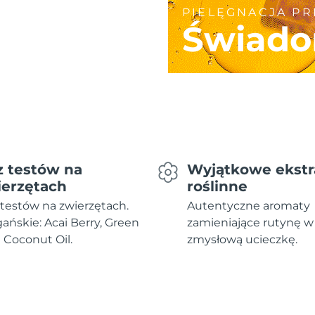
PIELĘGNACJA P
Świado
z testów na
Wyjątkowe ekstr
ierzętach
roślinne
testów na zwierzętach.
Autentyczne aromaty
ńskie: Acai Berry, Green
zamieniające rutynę w
i Coconut Oil.
zmysłową ucieczkę.