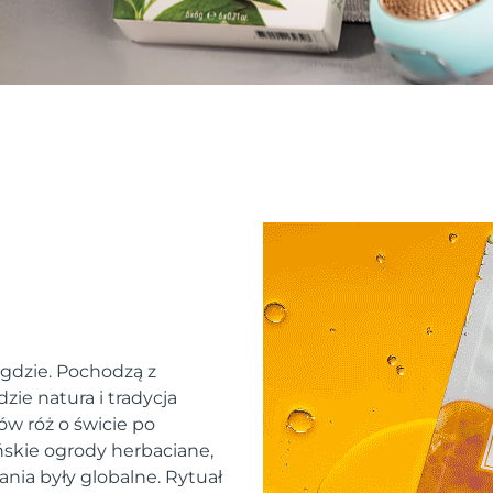
 gdzie. Pochodzą z
zie natura i tradycja
ów róż o świcie po
skie ogrody herbaciane,
ania były globalne. Rytuał