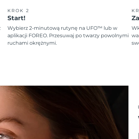
KROK 2
KR
Start!
Z
z
Wybierz 2-minutową rutynę na UFO™ lub w
Wk
aplikacji FOREO. Przesuwaj po twarzy powolnymi
wa
ruchami okrężnymi.
sw