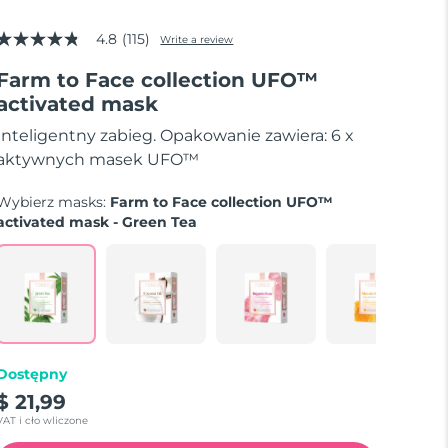
4.8
(115)
Write a review
4.8
out
Farm to Face collection UFO™
of
5
activated mask
stars,
average
Inteligentny zabieg. Opakowanie zawiera: 6 x
rating
value.
aktywnych masek UFO™
Read
115
Wybierz masks:
Farm to Face collection UFO™
Reviews.
Same
activated mask - Green Tea
page
link.
Dostępny
$ 21,99
VAT i cło wliczone