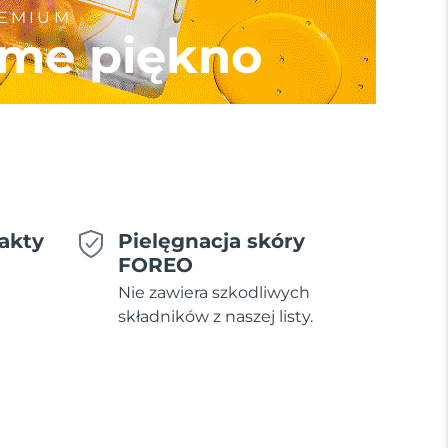
REMIUM
me piękno
akty
Pielęgnacja skóry
FOREO
Nie zawiera szkodliwych
składników z naszej listy.