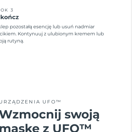
OK 3
akończ
lep pozostałą esencję lub usuń nadmiar
cikiem. Kontynuuj z ulubionym kremem lub
oją rutyną.
URZĄDZENIA UFO™
Wzmocnij swoją
maskę z UFO™