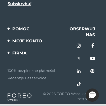
POMOC
OBSERWUJ
NAS
Kontakt
MOJE KONTO
Zamówienia & Wysyłka
Rejestracja produktu
FIRMA
Gwarancja & Zwroty
Pomoc
O nas
Pytania i odpowiedzi
100% bezpieczne płatności
Program partnerski
Informacje o baterii
Recenzje Bazaarvoice
Wiadomości
partnerskie
© 2026 FOREO Wszelkie prawa
MYSA
zastrzeżone
Dystrybutorzy