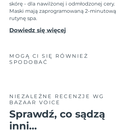
8/10/26
skórę - dla nawilżonej i odmłodzonej cery.
Maski mają zaprogramowaną 2-minutową
Oczekiwany czas dostawy
Słowenia
rutynę spa.
8/10/26
Dowiedz się więcej
Republika
Oczekiwany czas dostawy
Południowej Afryki
8/18/26
Oczekiwany czas dostawy
Korea Południowa
8/12/26
MOGĄ CI SIĘ RÓWNIEŻ
SPODOBAĆ
Oczekiwany czas dostawy
Hiszpania
8/10/26
Oczekiwany czas dostawy
Szwecja
8/10/26
NIEZALEŻNE RECENZJE
WG
BAZAAR VOICE
Oczekiwany czas dostawy
Szwajcaria
8/10/26
Sprawdź, co sądzą
Oczekiwany czas dostawy
Tajwan
inni...
8/15/26