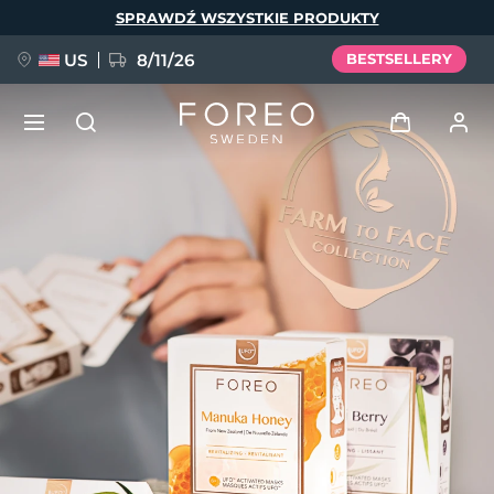
Przejdź
SPRAWDŹ WSZYSTKIE PRODUKTY
do
treści
US
8/11/26
BESTSELLERY
NOWOŚĆ
Zaloguj
Język
BREAKING NEWS
Profil użytkownika
English
Deutsch
Español
Moje urządzenia
FAQ™ Pure Beauty-Tech Elixir
Français
Italiano
Português
Moje zamówienia
Polski
Svenska
Русский
Türkçe
简体中文
繁體中文
Moje adresy
issa™ Teeth Whitening Set
Moje subskrypcje