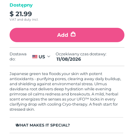
Dostępny
Oczekiwany czas dostawy
$ 21.99
Izrael
8/14/26
VAT and duty incl.
Oczekiwany czas dostawy
Włochy
8/10/26
Add
Oczekiwany czas dostawy
Japonia
8/13/26
Oczekiwany czas dostawy:
Dostawa
US
11/08/2026
do:
Oczekiwany czas dostawy
Jersey
8/15/26
Japanese green tea floods your skin with potent
antioxidants - purifying pores, clearing away daily buildup,
Oczekiwany czas dostawy
and shielding against environmental stress. Ulmus
Kazachstan
8/12/26
davidiana root delivers deep hydration while evening
primrose oil calms redness and breakouts. A mild, herbal
scent energizes the senses as your UFO™ locks in every
Oczekiwany czas dostawy
Kuwejt
clarifying drop with cooling Cryo-therapy. A fresh start for
8/10/26
stressed skin.
Oczekiwany czas dostawy
Łotwa
8/10/26
WHAT MAKES IT SPECIAL?