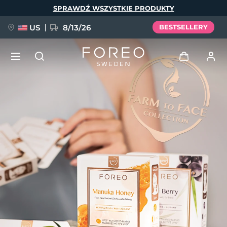
Przejdź
SPRAWDŹ WSZYSTKIE PRODUKTY
do
treści
US
8/13/26
BESTSELLERY
NOWOŚĆ
Zaloguj
Język
BREAKING NEWS
Profil użytkownika
English
Deutsch
Español
Moje urządzenia
FAQ™ Pure Beauty-Tech Elixir
Français
Italiano
Português
Moje zamówienia
Polski
Svenska
Русский
Türkçe
简体中文
繁體中文
Moje adresy
issa™ Teeth Whitening Set
Moje subskrypcje