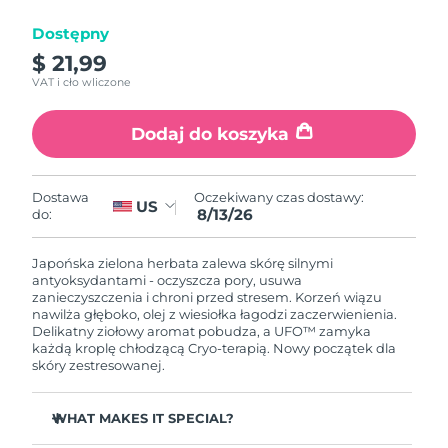
Dostępny
Oczekiwany czas dostawy
Izrael
16/8/26
$ 21,99
VAT i cło wliczone
Oczekiwany czas dostawy
Włochy
12/8/26
Dodaj do koszyka
Oczekiwany czas dostawy
Japonia
15/8/26
Oczekiwany czas dostawy:
Dostawa
US
8/13/26
do:
Oczekiwany czas dostawy
Jersey
17/8/26
Japońska zielona herbata zalewa skórę silnymi
Oczekiwany czas dostawy
antyoksydantami - oczyszcza pory, usuwa
Kazachstan
14/8/26
zanieczyszczenia i chroni przed stresem. Korzeń wiązu
nawilża głęboko, olej z wiesiołka łagodzi zaczerwienienia.
Delikatny ziołowy aromat pobudza, a UFO™ zamyka
Oczekiwany czas dostawy
Kuwejt
każdą kroplę chłodzącą Cryo-terapią. Nowy początek dla
12/8/26
skóry zestresowanej.
Oczekiwany czas dostawy
Łotwa
12/8/26
WHAT MAKES IT SPECIAL?