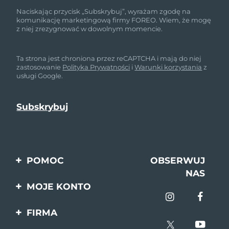
Naciskając przycisk „Subskrybuj”, wyrażam zgodę na
komunikację marketingową firmy FOREO. Wiem, że mogę
z niej zrezygnować w dowolnym momencie.
Ta strona jest chroniona przez reCAPTCHA i mają do niej
zastosowanie
Polityka Prywatności
i
Warunki korzystania
z
usługi Google.
POMOC
OBSERWUJ
NAS
Kontakt
MOJE KONTO
Zamówienia & Wysyłka
Rejestracja produktu
FIRMA
Gwarancja & Zwroty
Pomoc