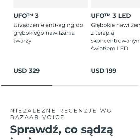
Oczekiwany czas dostawy
Tajlandia
16/8/26
UFO™ 3
UFO™ 3 LED
Urządzenie anti-aging do
Głębokie nawilżen
Oczekiwany czas dostawy
Turcja
13/8/26
głębokiego nawilżania
z terapią
twarzy
skoncentrowany
Zjednoczone Emiraty
Oczekiwany czas dostawy
światłem LED
Arabskie
13/8/26
Oczekiwany czas dostawy
Wielka Brytania
USD 329
USD 199
12/8/26
Oczekiwany czas dostawy
Stany Zjednoczone
13/8/26
Oczekiwany czas dostawy
Uzbekistan
17/8/26
NIEZALEŻNE RECENZJE
WG
BAZAAR VOICE
Oczekiwany czas dostawy
Wietnam
Sprawdź, co sądzą
18/8/26