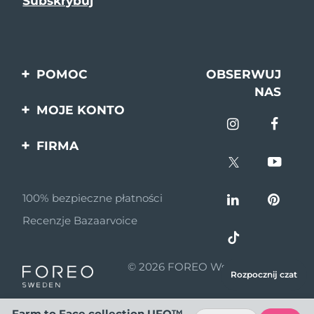
POMOC
OBSERWUJ
NAS
Kontakt
MOJE KONTO
Zamówienia & Wysyłka
Rejestracja produktu
FIRMA
Gwarancja & Zwroty
Pomoc
O nas
Pytania i odpowiedzi
100% bezpieczne płatności
Program partnerski
Informacje o baterii
Recenzje Bazaarvoice
Wiadomości
partnerskie
© 2026 FOREO Wszelkie prawa
MYSA
Rozpocznij czat
zastrzeżone
Dystrybutorzy
Farm to Face collection UFO™