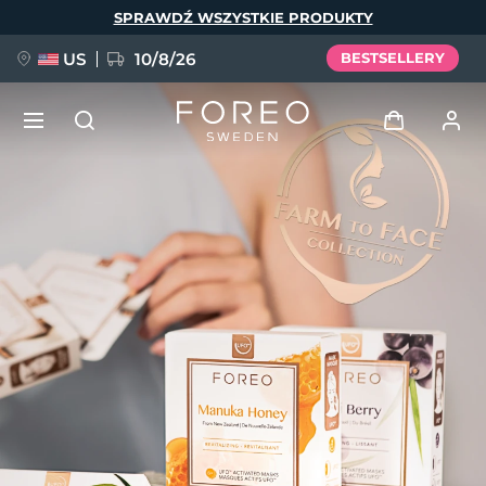
Przejdź
SPRAWDŹ WSZYSTKIE PRODUKTY
do
treści
US
10/8/26
BESTSELLERY
NOWOŚĆ
Zaloguj
Język
BREAKING NEWS
Profil użytkownika
English
Deutsch
Español
Moje urządzenia
FAQ™ Pure Beauty-Tech Elixir
Français
Italiano
Português
Moje zamówienia
Polski
Svenska
Русский
Türkçe
简体中文
繁體中文
Moje adresy
issa™ Teeth Whitening Set
Moje subskrypcje