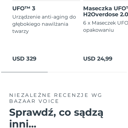
Oczekiwany czas dostawy
UFO™ 3
Maseczka UF
Tajlandia
8/13/26
H2Overdose 2.
Urządzenie anti-aging do
6 x Maseczek UF
głębokiego nawilżania
Oczekiwany czas dostawy
Turcja
8/10/26
opakowaniu
twarzy
Zjednoczone Emiraty
Oczekiwany czas dostawy
Arabskie
8/10/26
USD 329
USD 24,99
Oczekiwany czas dostawy
Wielka Brytania
8/9/26
Oczekiwany czas dostawy
Stany Zjednoczone
8/10/26
NIEZALEŻNE RECENZJE
WG
Oczekiwany czas dostawy
Uzbekistan
8/14/26
BAZAAR VOICE
Sprawdź, co sądzą
Oczekiwany czas dostawy
Wietnam
8/15/26
inni...