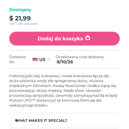
Dostępny
Oczekiwany czas dostawy
Izrael
8/13/26
$ 21,99
VAT i cło wliczone
Oczekiwany czas dostawy
Włochy
8/9/26
Dodaj do koszyka
Oczekiwany czas dostawy
Japonia
8/12/26
Oczekiwany czas dostawy:
Dostawa
US
8/10/26
do:
Oczekiwany czas dostawy
Jersey
8/14/26
Indonezyjski olej kokosowy i woda kokosowa łączą siły -
Oczekiwany czas dostawy
duża szklanka wody dla spragnionej skóry, otulona
Kazachstan
8/11/26
tropikalnym klimatem. Kwasy tłuszczowe i białka topią się,
pozostawiając skórę miękką. Masło shea i skwalan
przywracają sprężystość, ceramidy zamykają każdą kroplę.
Oczekiwany czas dostawy
Kuwejt
Pozwól UFO™ dostarczyć tę kremową formułę dla
8/9/26
wakacyjnego blasku.
Oczekiwany czas dostawy
Łotwa
8/9/26
WHAT MAKES IT SPECIAL?