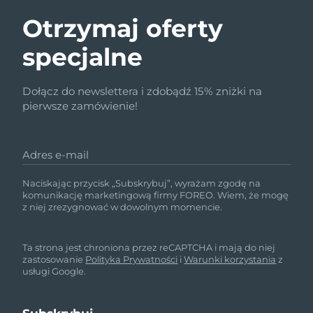
Otrzymaj oferty
specjalne
Dołącz do newslettera i zdobądź 15% zniżki na
pierwsze zamówienie!
Adres e-mail
Naciskając przycisk „Subskrybuj”, wyrażam zgodę na
komunikację marketingową firmy FOREO. Wiem, że mogę
z niej zrezygnować w dowolnym momencie.
Ta strona jest chroniona przez reCAPTCHA i mają do niej
zastosowanie
Polityka Prywatności
i
Warunki korzystania
z
usługi Google.