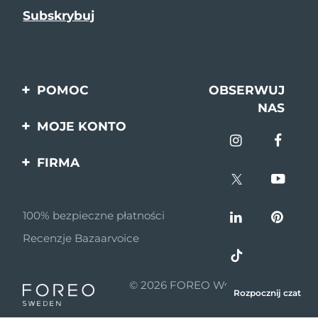
POMOC
OBSERWUJ
NAS
Kontakt
MOJE KONTO
Zamówienia & Wysyłka
Rejestracja produktu
FIRMA
Gwarancja & Zwroty
Pomoc
O nas
Pytania i odpowiedzi
100% bezpieczne płatności
Program partnerski
Informacje o baterii
Recenzje Bazaarvoice
Wiadomości
partnerskie
© 2026 FOREO Wszelkie prawa
MYSA
Rozpocznij czat
zastrzeżone
Dystrybutorzy