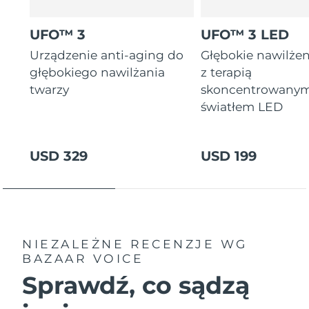
Oczekiwany czas dostawy
Tajlandia
8/13/26
UFO™ 3
UFO™ 3 LED
Urządzenie anti-aging do
Głębokie nawilżen
Oczekiwany czas dostawy
Turcja
8/10/26
głębokiego nawilżania
z terapią
twarzy
skoncentrowany
Zjednoczone Emiraty
Oczekiwany czas dostawy
światłem LED
Arabskie
8/10/26
Oczekiwany czas dostawy
Wielka Brytania
USD 329
USD 199
8/9/26
Oczekiwany czas dostawy
Stany Zjednoczone
8/10/26
Oczekiwany czas dostawy
Uzbekistan
8/14/26
NIEZALEŻNE RECENZJE
WG
BAZAAR VOICE
Oczekiwany czas dostawy
Wietnam
Sprawdź, co sądzą
8/15/26