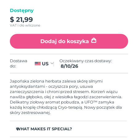
Dostępny
Oczekiwany czas dostawy
Izrael
8/13/26
$ 21,99
VAT i cło wliczone
Oczekiwany czas dostawy
Włochy
8/9/26
Dodaj do koszyka
Oczekiwany czas dostawy
Japonia
8/12/26
Oczekiwany czas dostawy:
Dostawa
US
8/10/26
do:
Oczekiwany czas dostawy
Jersey
8/14/26
Japońska zielona herbata zalewa skórę silnymi
Oczekiwany czas dostawy
antyoksydantami - oczyszcza pory, usuwa
Kazachstan
8/11/26
zanieczyszczenia i chroni przed stresem. Korzeń wiązu
nawilża głęboko, olej z wiesiołka łagodzi zaczerwienienia.
Delikatny ziołowy aromat pobudza, a UFO™ zamyka
Oczekiwany czas dostawy
Kuwejt
każdą kroplę chłodzącą Cryo-terapią. Nowy początek dla
8/9/26
skóry zestresowanej.
Oczekiwany czas dostawy
Łotwa
8/9/26
WHAT MAKES IT SPECIAL?