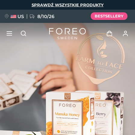
Przejdź
SPRAWDŹ WSZYSTKIE PRODUKTY
do
treści
US
8/10/26
BESTSELLERY
NOWOŚĆ
Zaloguj
Język
BREAKING NEWS
Profil użytkownika
English
Deutsch
Español
Moje urządzenia
FAQ™ Pure Beauty-Tech Elixir
Français
Italiano
Português
Moje zamówienia
Polski
Svenska
Русский
Türkçe
简体中文
繁體中文
Moje adresy
issa™ Teeth Whitening Set
Moje subskrypcje