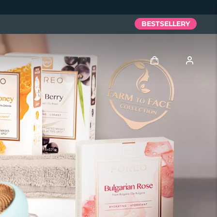
BESTSELLERY
Zaloguj
Profil użytkownika
Moje urządzenia
Moje zamówienia
Moje adresy
Moje subskrypcje