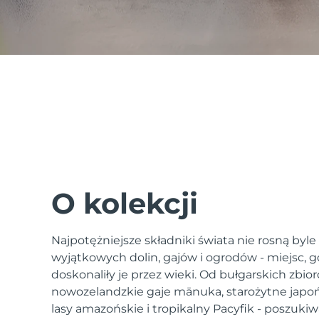
issa™ Teeth Whitening Set
FAQ™ Dual LED Panel
POPULARNY
O kolekcji
Najpotężniejsze składniki świata nie rosną byle
Specjalne oferty
Bestsellery
wyjątkowych dolin, gajów i ogrodów - miejsc, gd
doskonaliły je przez wieki. Od bułgarskich zbior
nowozelandzkie gaje mānuka, starożytne japoń
lasy amazońskie i tropikalny Pacyfik - poszukiw