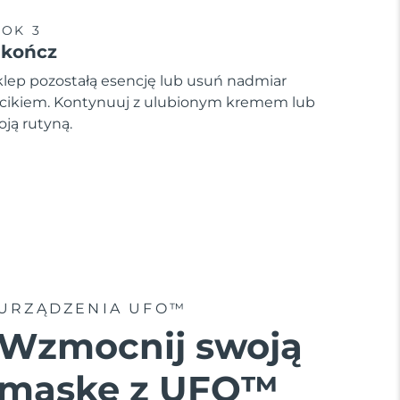
OK 3
akończ
lep pozostałą esencję lub usuń nadmiar
cikiem. Kontynuuj z ulubionym kremem lub
oją rutyną.
URZĄDZENIA UFO™
Wzmocnij swoją
maskę z UFO™