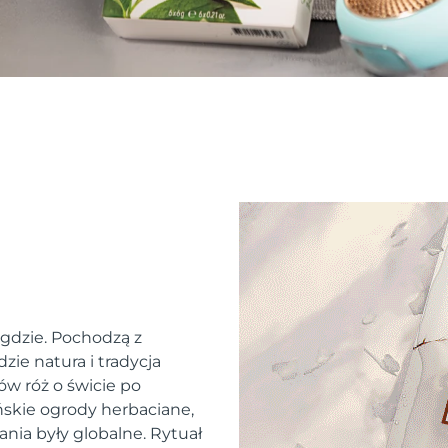
 gdzie. Pochodzą z
zie natura i tradycja
ów róż o świcie po
skie ogrody herbaciane,
ania były globalne. Rytuał