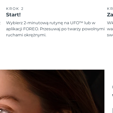
KROK 2
KR
Start!
Z
z
Wybierz 2-minutową rutynę na UFO™ lub w
Wk
aplikacji FOREO. Przesuwaj po twarzy powolnymi
wa
ruchami okrężnymi.
sw