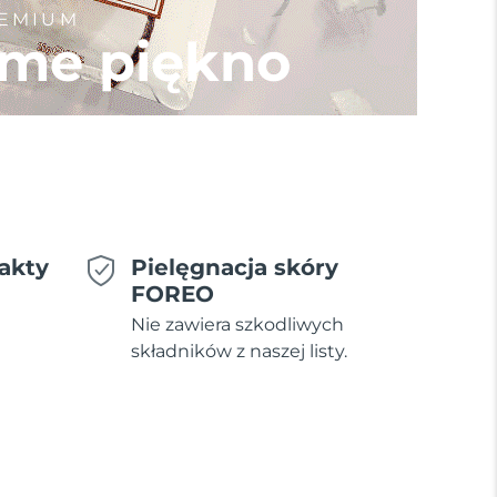
REMIUM
me piękno
akty
Pielęgnacja skóry
FOREO
Nie zawiera szkodliwych
składników z naszej listy.