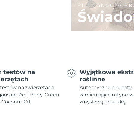
PIELĘGNACJA P
Świado
z testów na
Wyjątkowe ekstr
ierzętach
roślinne
testów na zwierzętach.
Autentyczne aromaty
ńskie: Acai Berry, Green
zamieniające rutynę w
i Coconut Oil.
zmysłową ucieczkę.