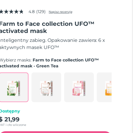
4.8
(129)
Napisz recenzję
4.8
z
Farm to Face collection UFO™
5
gwiazdek,
activated mask
średnia
wartość
Inteligentny zabieg. Opakowanie zawiera: 6 x
oceny.
Read
aktywnych masek UFO™
129
Reviews.
Wybierz masks:
Farm to Face collection UFO™
Łącze
do
activated mask - Green Tea
tej
samej
strony.
Dostępny
$ 21,99
VAT i cło wliczone