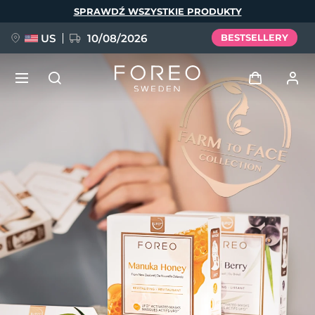
Przejdź
SPRAWDŹ WSZYSTKIE PRODUKTY
do
treści
US
10/08/2026
BESTSELLERY
NOWOŚĆ
Zaloguj
Język
BREAKING NEWS
Profil użytkownika
English
Deutsch
Español
Moje urządzenia
FAQ™ Pure Beauty-Tech Elixir
Français
Italiano
Português
Moje zamówienia
Polski
Svenska
Русский
Türkçe
简体中文
繁體中文
Moje adresy
issa™ Teeth Whitening Set
Moje subskrypcje