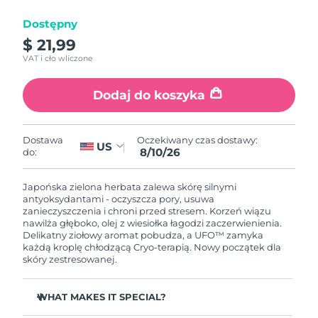
Dostępny
Oczekiwany czas dostawy
Izrael
13/8/26
$ 21,99
VAT i cło wliczone
Oczekiwany czas dostawy
Włochy
9/8/26
Dodaj do koszyka
Oczekiwany czas dostawy
Japonia
12/8/26
Oczekiwany czas dostawy:
Dostawa
US
8/10/26
do:
Oczekiwany czas dostawy
Jersey
14/8/26
Japońska zielona herbata zalewa skórę silnymi
Oczekiwany czas dostawy
antyoksydantami - oczyszcza pory, usuwa
Kazachstan
11/8/26
zanieczyszczenia i chroni przed stresem. Korzeń wiązu
nawilża głęboko, olej z wiesiołka łagodzi zaczerwienienia.
Delikatny ziołowy aromat pobudza, a UFO™ zamyka
Oczekiwany czas dostawy
Kuwejt
każdą kroplę chłodzącą Cryo-terapią. Nowy początek dla
9/8/26
skóry zestresowanej.
Oczekiwany czas dostawy
Łotwa
9/8/26
WHAT MAKES IT SPECIAL?