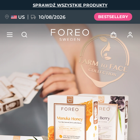
Przejdź
SPRAWDŹ WSZYSTKIE PRODUKTY
do
treści
US
10/08/2026
BESTSELLERY
NOWOŚĆ
Zaloguj
Język
BREAKING NEWS
Profil użytkownika
English
Deutsch
Español
Moje urządzenia
FAQ™ Pure Beauty-Tech Elixir
Français
Italiano
Português
Moje zamówienia
Polski
Svenska
Русский
Türkçe
简体中文
繁體中文
Moje adresy
issa™ Teeth Whitening Set
Moje subskrypcje