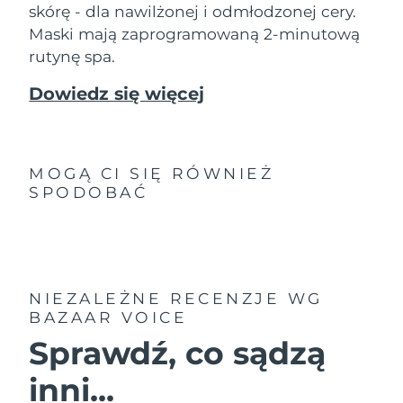
9/8/26
skórę - dla nawilżonej i odmłodzonej cery.
Maski mają zaprogramowaną 2-minutową
Oczekiwany czas dostawy
Słowenia
rutynę spa.
9/8/26
Dowiedz się więcej
Republika
Oczekiwany czas dostawy
Południowej Afryki
17/8/26
Oczekiwany czas dostawy
Korea Południowa
11/8/26
MOGĄ CI SIĘ RÓWNIEŻ
SPODOBAĆ
Oczekiwany czas dostawy
Hiszpania
9/8/26
Oczekiwany czas dostawy
Szwecja
9/8/26
NIEZALEŻNE RECENZJE
WG
BAZAAR VOICE
Oczekiwany czas dostawy
Szwajcaria
9/8/26
Sprawdź, co sądzą
Oczekiwany czas dostawy
Tajwan
inni...
14/8/26