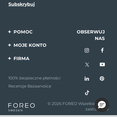
POMOC
OBSERWUJ
NAS
Kontakt
MOJE KONTO
Zamówienia & Wysyłka
Rejestracja produktu
FIRMA
Gwarancja & Zwroty
Pomoc
O nas
Pytania i odpowiedzi
100% bezpieczne płatności
Program partnerski
Informacje o baterii
Recenzje Bazaarvoice
Wiadomości
partnerskie
© 2026 FOREO Wszelkie prawa
MYSA
zastrzeżone
Dystrybutorzy