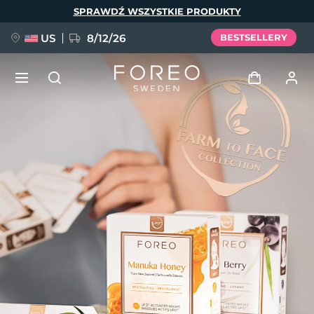
Przejdź
SPRAWDŹ WSZYSTKIE PRODUKTY
do
treści
US
8/12/26
BESTSELLERY
NOWOŚĆ
Zaloguj
Język
BREAKING NEWS
Profil użytkownika
English
Deutsch
Español
Moje urządzenia
FAQ™ Pure Beauty-Tech Elixir
Français
Italiano
Português
Moje zamówienia
Polski
Svenska
Русский
Türkçe
简体中文
繁體中文
Moje adresy
issa™ Teeth Whitening Set
Moje subskrypcje