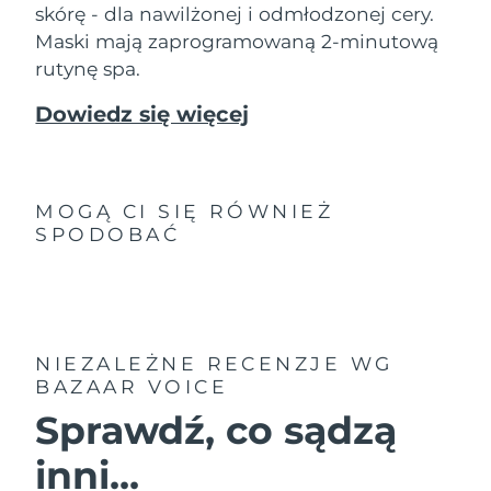
8/11/26
skórę - dla nawilżonej i odmłodzonej cery.
Maski mają zaprogramowaną 2-minutową
Oczekiwany czas dostawy
Słowenia
rutynę spa.
8/11/26
Dowiedz się więcej
Republika
Oczekiwany czas dostawy
Południowej Afryki
8/19/26
Oczekiwany czas dostawy
Korea Południowa
8/13/26
MOGĄ CI SIĘ RÓWNIEŻ
SPODOBAĆ
Oczekiwany czas dostawy
Hiszpania
8/11/26
Oczekiwany czas dostawy
Szwecja
8/11/26
NIEZALEŻNE RECENZJE
WG
BAZAAR VOICE
Oczekiwany czas dostawy
Szwajcaria
8/11/26
Sprawdź, co sądzą
Oczekiwany czas dostawy
Tajwan
inni...
8/16/26