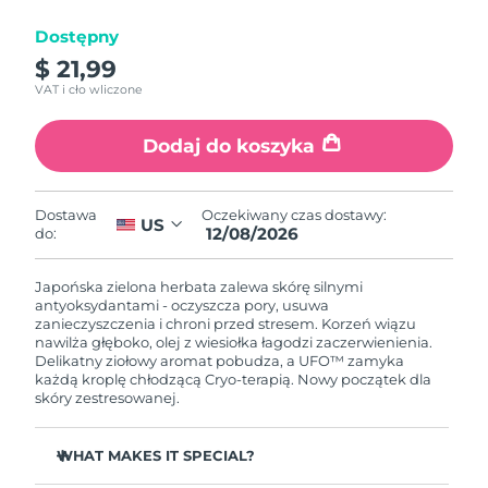
Dostępny
Oczekiwany czas dostawy
Izrael
8/15/26
$ 21,99
VAT i cło wliczone
Oczekiwany czas dostawy
Włochy
8/11/26
Dodaj do koszyka
Oczekiwany czas dostawy
Japonia
8/14/26
Oczekiwany czas dostawy:
Dostawa
US
12/08/2026
do:
Oczekiwany czas dostawy
Jersey
8/16/26
Japońska zielona herbata zalewa skórę silnymi
Oczekiwany czas dostawy
antyoksydantami - oczyszcza pory, usuwa
Kazachstan
8/13/26
zanieczyszczenia i chroni przed stresem. Korzeń wiązu
nawilża głęboko, olej z wiesiołka łagodzi zaczerwienienia.
Delikatny ziołowy aromat pobudza, a UFO™ zamyka
Oczekiwany czas dostawy
Kuwejt
każdą kroplę chłodzącą Cryo-terapią. Nowy początek dla
8/11/26
skóry zestresowanej.
Oczekiwany czas dostawy
Łotwa
8/11/26
WHAT MAKES IT SPECIAL?