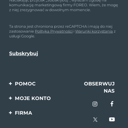
Naciskając przycisk „Subskrybuj”, wyrażam zgodę na
komunikację marketingową firmy FOREO. Wiem, że mogę
z niej zrezygnować w dowolnym momencie.
Ta strona jest chroniona przez reCAPTCHA i mają do niej
zastosowanie
Polityka Prywatności
i
Warunki korzystania
z
usługi Google.
POMOC
OBSERWUJ
NAS
Kontakt
MOJE KONTO
Zamówienia & Wysyłka
Rejestracja produktu
FIRMA
Gwarancja & Zwroty
Pomoc
O nas
Pytania i odpowiedzi