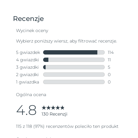
Oczekiwany czas dostawy
Tajlandia
8/15/26
Oczekiwany czas dostawy
Turcja
8/12/26
Zjednoczone Emiraty
Oczekiwany czas dostawy
Arabskie
8/12/26
Oczekiwany czas dostawy
Wielka Brytania
8/11/26
Oczekiwany czas dostawy
Stany Zjednoczone
8/12/26
Oczekiwany czas dostawy
Uzbekistan
8/16/26
Oczekiwany czas dostawy
Wietnam
8/17/26