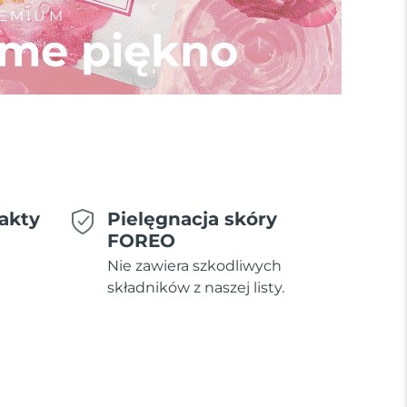
REMIUM
me piękno
akty
Pielęgnacja skóry
FOREO
Nie zawiera szkodliwych
składników z naszej listy.