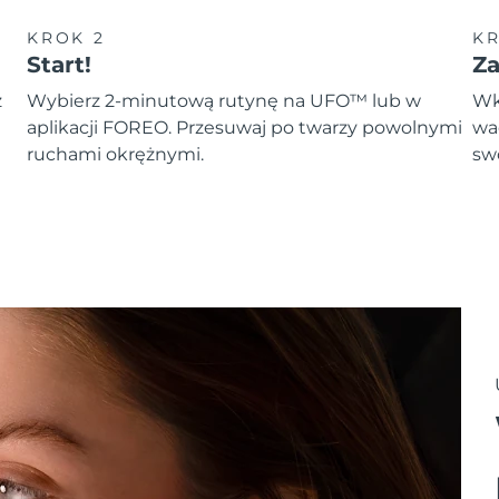
KROK 2
KR
Start!
Z
z
Wybierz 2-minutową rutynę na UFO™ lub w
Wk
aplikacji FOREO. Przesuwaj po twarzy powolnymi
wa
ruchami okrężnymi.
sw