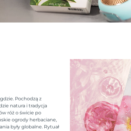
 gdzie. Pochodzą z
zie natura i tradycja
ów róż o świcie po
skie ogrody herbaciane,
ania były globalne. Rytuał