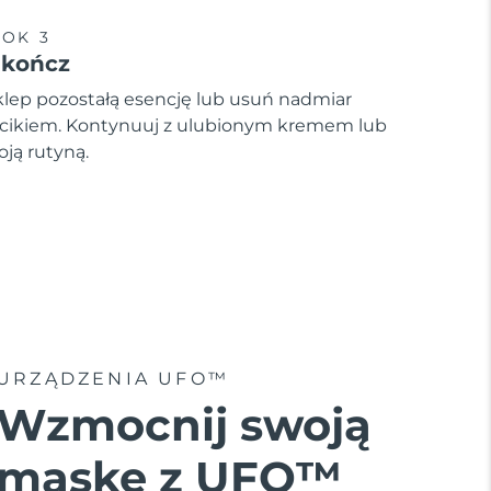
OK 3
akończ
lep pozostałą esencję lub usuń nadmiar
cikiem. Kontynuuj z ulubionym kremem lub
oją rutyną.
URZĄDZENIA UFO™
Wzmocnij swoją
maskę z UFO™