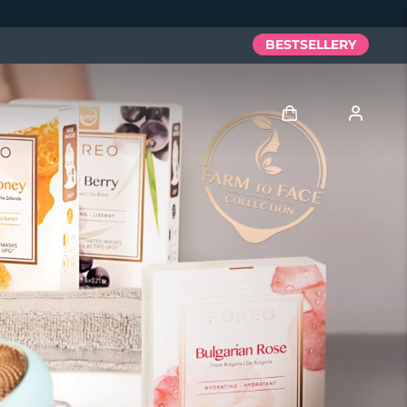
BESTSELLERY
Zaloguj
Profil użytkownika
Moje urządzenia
Moje zamówienia
Moje adresy
Moje subskrypcje