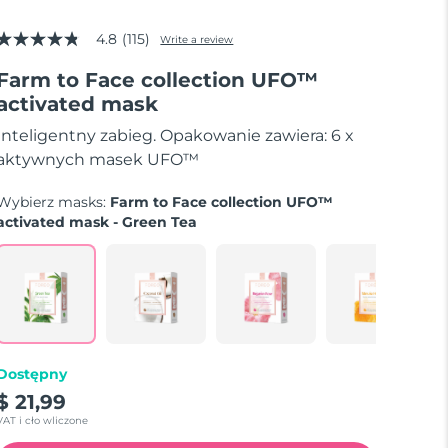
4.8
(115)
Write a review
4.8
out
Farm to Face collection UFO™
of
5
activated mask
stars,
average
Inteligentny zabieg. Opakowanie zawiera: 6 x
rating
value.
aktywnych masek UFO™
Read
115
Wybierz masks:
Farm to Face collection UFO™
Reviews.
Same
activated mask - Green Tea
page
link.
Dostępny
$ 21,99
VAT i cło wliczone