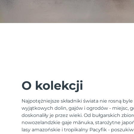
issa™ Teeth Whitening Set
FAQ™ Dual LED Panel
POPULARNY
O kolekcji
Najpotężniejsze składniki świata nie rosną byle
Specjalne oferty
Bestsellery
wyjątkowych dolin, gajów i ogrodów - miejsc, gd
doskonaliły je przez wieki. Od bułgarskich zbior
nowozelandzkie gaje mānuka, starożytne japoń
lasy amazońskie i tropikalny Pacyfik - poszukiw