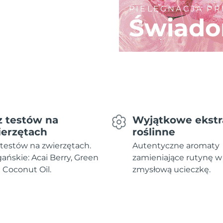
PIELĘGNACJA P
Świado
z testów na
Wyjątkowe ekstr
ierzętach
roślinne
testów na zwierzętach.
Autentyczne aromaty
ńskie: Acai Berry, Green
zamieniające rutynę w
i Coconut Oil.
zmysłową ucieczkę.