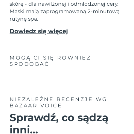
8/10/26
skórę - dla nawilżonej i odmłodzonej cery.
Maski mają zaprogramowaną 2-minutową
Oczekiwany czas dostawy
Słowenia
rutynę spa.
8/10/26
Dowiedz się więcej
Republika
Oczekiwany czas dostawy
Południowej Afryki
8/18/26
Oczekiwany czas dostawy
Korea Południowa
8/12/26
MOGĄ CI SIĘ RÓWNIEŻ
SPODOBAĆ
Oczekiwany czas dostawy
Hiszpania
8/10/26
Oczekiwany czas dostawy
Szwecja
8/10/26
NIEZALEŻNE RECENZJE
WG
BAZAAR VOICE
Oczekiwany czas dostawy
Szwajcaria
8/10/26
Sprawdź, co sądzą
Oczekiwany czas dostawy
Tajwan
inni...
8/15/26