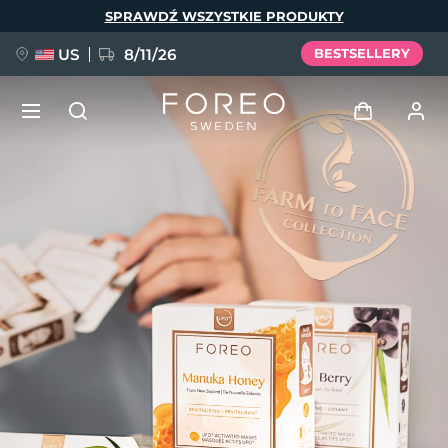
Przejdź
SPRAWDŹ WSZYSTKIE PRODUKTY
do
treści
US
8/11/26
BESTSELLERY
NOWOŚĆ
Zaloguj
Język
BREAKING NEWS
Profil użytkownika
English
Deutsch
Español
Moje urządzenia
FAQ™ Pure Beauty-Tech Elixir
Français
Italiano
Português
Moje zamówienia
Polski
Svenska
Русский
Türkçe
简体中文
繁體中文
Moje adresy
issa™ Teeth Whitening Set
Moje subskrypcje