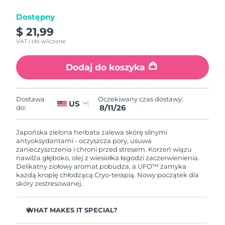
Dostępny
Oczekiwany czas dostawy
Izrael
8/14/26
$ 21,99
VAT i cło wliczone
Oczekiwany czas dostawy
Włochy
8/10/26
Dodaj do koszyka
Oczekiwany czas dostawy
Japonia
8/13/26
Oczekiwany czas dostawy:
Dostawa
US
8/11/26
do:
Oczekiwany czas dostawy
Jersey
8/15/26
Japońska zielona herbata zalewa skórę silnymi
Oczekiwany czas dostawy
antyoksydantami - oczyszcza pory, usuwa
Kazachstan
8/12/26
zanieczyszczenia i chroni przed stresem. Korzeń wiązu
nawilża głęboko, olej z wiesiołka łagodzi zaczerwienienia.
Delikatny ziołowy aromat pobudza, a UFO™ zamyka
Oczekiwany czas dostawy
Kuwejt
każdą kroplę chłodzącą Cryo-terapią. Nowy początek dla
8/10/26
skóry zestresowanej.
Oczekiwany czas dostawy
Łotwa
8/10/26
WHAT MAKES IT SPECIAL?