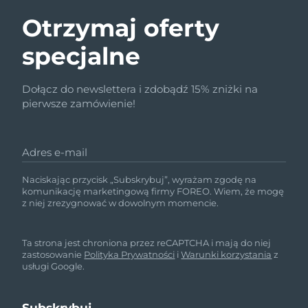
Otrzymaj oferty
specjalne
Dołącz do newslettera i zdobądź 15% zniżki na
pierwsze zamówienie!
Adres e-mail
Naciskając przycisk „Subskrybuj”, wyrażam zgodę na
komunikację marketingową firmy FOREO. Wiem, że mogę
z niej zrezygnować w dowolnym momencie.
Ta strona jest chroniona przez reCAPTCHA i mają do niej
zastosowanie
Polityka Prywatności
i
Warunki korzystania
z
usługi Google.