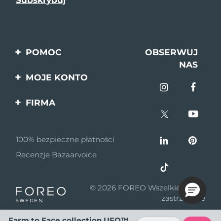
POMOC
OBSERWUJ
NAS
Kontakt
MOJE KONTO
Zamówienia & Wysyłka
Rejestracja produktu
FIRMA
Gwarancja & Zwroty
Pomoc
O nas
Pytania i odpowiedzi
100% bezpieczne płatności
Program partnerski
Informacje o baterii
Recenzje Bazaarvoice
Wiadomości
partnerskie
© 2026 FOREO Wszelkie prawa
MYSA
zastrzeżone
Dystrybutorzy
Farm to Face collection UFO™