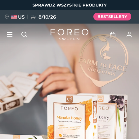
Przejdź
SPRAWDŹ WSZYSTKIE PRODUKTY
do
treści
US
8/10/26
BESTSELLERY
NOWOŚĆ
Zaloguj
Język
BREAKING NEWS
Profil użytkownika
English
Deutsch
Español
Moje urządzenia
FAQ™ Pure Beauty-Tech Elixir
Français
Italiano
Português
Moje zamówienia
Polski
Svenska
Русский
Türkçe
简体中文
繁體中文
Moje adresy
issa™ Teeth Whitening Set
Moje subskrypcje