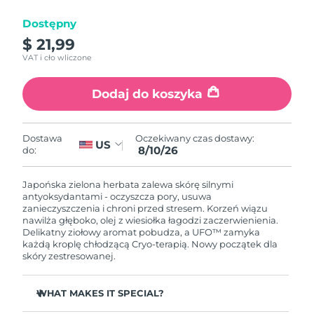
Dostępny
Oczekiwany czas dostawy
Izrael
8/13/26
$ 21,99
VAT i cło wliczone
Oczekiwany czas dostawy
Włochy
8/9/26
Dodaj do koszyka
Oczekiwany czas dostawy
Japonia
8/12/26
Oczekiwany czas dostawy:
Dostawa
US
8/10/26
do:
Oczekiwany czas dostawy
Jersey
8/14/26
Japońska zielona herbata zalewa skórę silnymi
Oczekiwany czas dostawy
antyoksydantami - oczyszcza pory, usuwa
Kazachstan
8/11/26
zanieczyszczenia i chroni przed stresem. Korzeń wiązu
nawilża głęboko, olej z wiesiołka łagodzi zaczerwienienia.
Delikatny ziołowy aromat pobudza, a UFO™ zamyka
Oczekiwany czas dostawy
Kuwejt
każdą kroplę chłodzącą Cryo-terapią. Nowy początek dla
8/9/26
skóry zestresowanej.
Oczekiwany czas dostawy
Łotwa
8/9/26
WHAT MAKES IT SPECIAL?