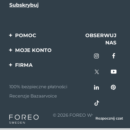
POMOC
OBSERWUJ
NAS
Kontakt
MOJE KONTO
Zamówienia & Wysyłka
Rejestracja produktu
FIRMA
Gwarancja & Zwroty
Pomoc
O nas
Pytania i odpowiedzi
100% bezpieczne płatności
Program partnerski
Informacje o baterii
Recenzje Bazaarvoice
Wiadomości
partnerskie
© 2026 FOREO Wszelkie prawa
MYSA
Rozpocznij czat
zastrzeżone
Dystrybutorzy