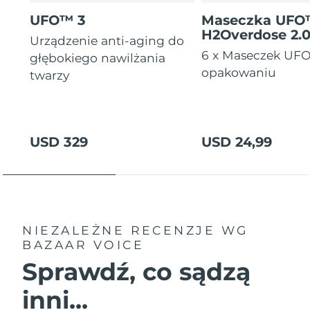
Oczekiwany czas dostawy
UFO™ 3
Maseczka UF
Tajlandia
8/13/26
H2Overdose 2.
Urządzenie anti-aging do
6 x Maseczek UF
głębokiego nawilżania
Oczekiwany czas dostawy
Turcja
8/10/26
opakowaniu
twarzy
Zjednoczone Emiraty
Oczekiwany czas dostawy
Arabskie
8/10/26
USD 329
USD 24,99
Oczekiwany czas dostawy
Wielka Brytania
8/9/26
Oczekiwany czas dostawy
Stany Zjednoczone
8/10/26
NIEZALEŻNE RECENZJE
WG
Oczekiwany czas dostawy
Uzbekistan
8/14/26
BAZAAR VOICE
Sprawdź, co sądzą
Oczekiwany czas dostawy
Wietnam
8/15/26
inni...