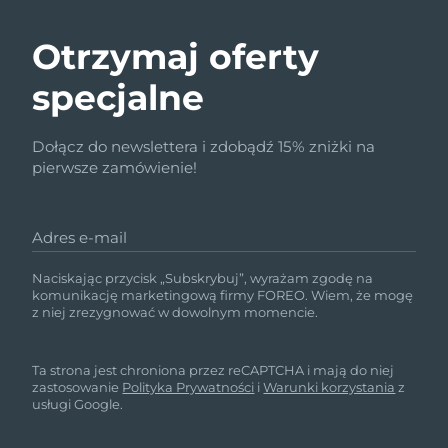
Otrzymaj oferty
specjalne
Dołącz do newslettera i zdobądź 15% zniżki na
pierwsze zamówienie!
Adres e-mail
Naciskając przycisk „Subskrybuj”, wyrażam zgodę na
komunikację marketingową firmy FOREO. Wiem, że mogę
z niej zrezygnować w dowolnym momencie.
Ta strona jest chroniona przez reCAPTCHA i mają do niej
zastosowanie
Polityka Prywatności
i
Warunki korzystania
z
usługi Google.