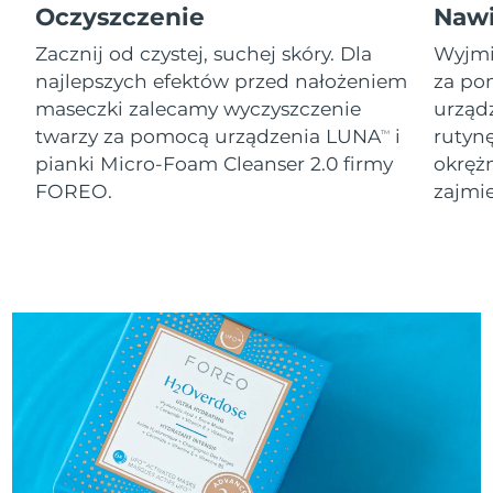
8/8/26
Oczyszczenie
Nawi
Oczekiwany czas dostawy
Zacznij od czystej, suchej skóry. Dla
Wyjmij
Słowenia
8/8/26
najlepszych efektów przed nałożeniem
za po
maseczki zalecamy wyczyszczenie
urząd
Republika
Oczekiwany czas dostawy
twarzy za pomocą urządzenia LUNA
i
rutyn
TM
Południowej Afryki
8/16/26
pianki Micro-Foam Cleanser 2.0 firmy
okręż
FOREO.
zajmie
Oczekiwany czas dostawy
Korea Południowa
8/10/26
Oczekiwany czas dostawy
Hiszpania
8/8/26
Oczekiwany czas dostawy
Szwecja
8/8/26
Oczekiwany czas dostawy
Szwajcaria
8/8/26
Oczekiwany czas dostawy
Tajwan
8/13/26