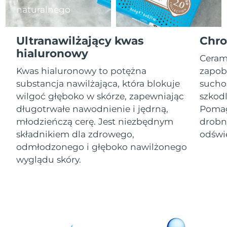
naturalnego
Oczekiwany czas dostawy
Izrael
8/12/26
Ultranawilżający kwas
Chro
Oczekiwany czas dostawy
hialuronowy
Włochy
Ceram
8/8/26
Kwas hialuronowy to potężna
zapobi
Oczekiwany czas dostawy
substancja nawilżająca, która blokuje
suchoś
Japonia
8/11/26
wilgoć głęboko w skórze, zapewniając
szkod
długotrwałe nawodnienie i jędrną,
Pomag
Oczekiwany czas dostawy
Jersey
8/13/26
młodzieńczą cerę. Jest niezbędnym
drobny
składnikiem dla zdrowego,
odświe
Oczekiwany czas dostawy
Kazachstan
odmłodzonego i głęboko nawilżonego
8/10/26
wyglądu skóry.
Oczekiwany czas dostawy
Kuwejt
8/8/26
Oczekiwany czas dostawy
Łotwa
8/8/26