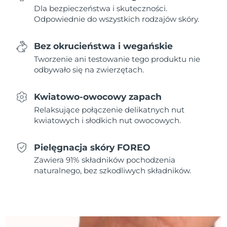
Dla bezpieczeństwa i skuteczności.
Odpowiednie do wszystkich rodzajów skóry.
Oczekiwany czas dostawy
Holandia
8/8/26
Bez okrucieństwa i wegańskie
Oczekiwany czas dostawy
Nowa Zelandia
Tworzenie ani testowanie tego produktu nie
8/8/26
odbywało się na zwierzętach.
Oczekiwany czas dostawy
Norwegia
8/8/26
Kwiatowo-owocowy zapach
Relaksujące połączenie delikatnych nut
Oczekiwany czas dostawy
Oman
kwiatowych i słodkich nut owocowych.
8/11/26
Oczekiwany czas dostawy
Filipiny
Pielęgnacja skóry FOREO
8/11/26
Zawiera 91% składników pochodzenia
naturalnego, bez szkodliwych składników.
Oczekiwany czas dostawy
Polska
8/9/26
Oczekiwany czas dostawy
Portugalia
8/8/26