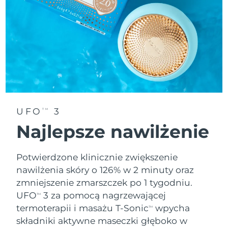
Oczekiwany czas dostawy
Tajlandia
8/12/26
Oczekiwany czas dostawy
Turcja
8/9/26
Zjednoczone Emiraty
Oczekiwany czas dostawy
Arabskie
8/9/26
Oczekiwany czas dostawy
UFO
3
Wielka Brytania
TM
8/8/26
Najlepsze nawilżenie
Oczekiwany czas dostawy
Stany Zjednoczone
8/9/26
Potwierdzone klinicznie zwiększenie
nawilżenia skóry o 126% w 2 minuty oraz
Oczekiwany czas dostawy
Uzbekistan
8/13/26
zmniejszenie zmarszczek po 1 tygodniu.
UFO
3 za pomocą nagrzewającej
TM
Oczekiwany czas dostawy
Wietnam
termoterapii i masażu T-Sonic
wpycha
8/14/26
TM
składniki aktywne maseczki głęboko w