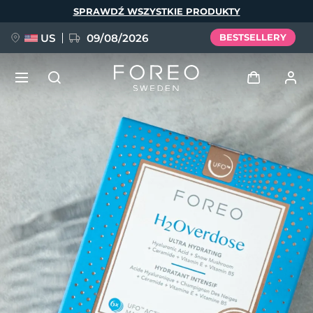
Przejdź
SPRAWDŹ WSZYSTKIE PRODUKTY
do
treści
US
09/08/2026
BESTSELLERY
NOWOŚĆ
Zaloguj
Język
BREAKING NEWS
Profil użytkownika
English
Deutsch
Español
Moje urządzenia
FAQ™ Pure Beauty-Tech Elixir
Français
Italiano
Português
Moje zamówienia
Polski
Svenska
Русский
Türkçe
简体中文
繁體中文
Moje adresy
issa™ Teeth Whitening Set
Moje subskrypcje