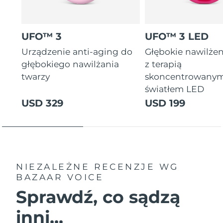
UFO™ 3
UFO™ 3 LED
Urządzenie anti-aging do
Głębokie nawilżen
głębokiego nawilżania
z terapią
twarzy
skoncentrowany
światłem LED
USD 329
USD 199
NIEZALEŻNE RECENZJE
WG
BAZAAR VOICE
Sprawdź, co sądzą
inni...