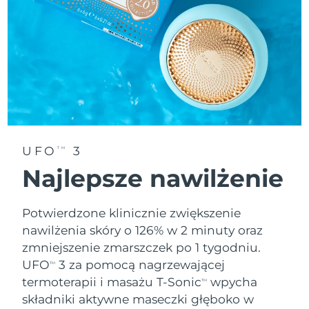
Oczekiwany czas dostawy
Tajlandia
8/16/26
Oczekiwany czas dostawy
Turcja
8/13/26
Zjednoczone Emiraty
Oczekiwany czas dostawy
Arabskie
8/13/26
Oczekiwany czas dostawy
UFO
3
Wielka Brytania
TM
8/12/26
Najlepsze nawilżenie
Oczekiwany czas dostawy
Stany Zjednoczone
8/13/26
Potwierdzone klinicznie zwiększenie
nawilżenia skóry o 126% w 2 minuty oraz
Oczekiwany czas dostawy
Uzbekistan
8/17/26
zmniejszenie zmarszczek po 1 tygodniu.
UFO
3 za pomocą nagrzewającej
TM
Oczekiwany czas dostawy
Wietnam
termoterapii i masażu T-Sonic
wpycha
8/18/26
TM
składniki aktywne maseczki głęboko w