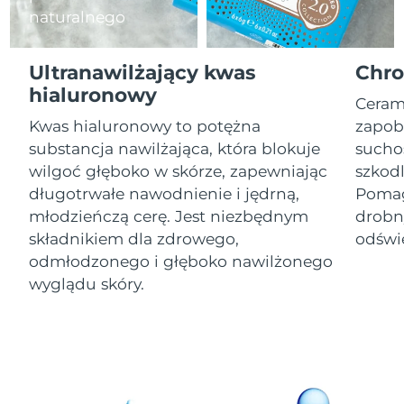
naturalnego
Oczekiwany czas dostawy
Izrael
8/16/26
Ultranawilżający kwas
Chro
Oczekiwany czas dostawy
hialuronowy
Włochy
Ceram
8/12/26
Kwas hialuronowy to potężna
zapobi
Oczekiwany czas dostawy
substancja nawilżająca, która blokuje
suchoś
Japonia
8/15/26
wilgoć głęboko w skórze, zapewniając
szkod
długotrwałe nawodnienie i jędrną,
Pomag
Oczekiwany czas dostawy
Jersey
8/17/26
młodzieńczą cerę. Jest niezbędnym
drobny
składnikiem dla zdrowego,
odświe
Oczekiwany czas dostawy
Kazachstan
odmłodzonego i głęboko nawilżonego
8/14/26
wyglądu skóry.
Oczekiwany czas dostawy
Kuwejt
8/12/26
Oczekiwany czas dostawy
Łotwa
8/12/26