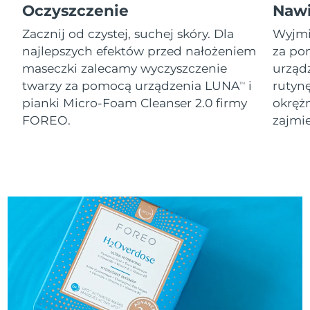
8/12/26
Oczyszczenie
Nawi
Oczekiwany czas dostawy
Zacznij od czystej, suchej skóry. Dla
Wyjmij
Słowenia
8/12/26
najlepszych efektów przed nałożeniem
za po
maseczki zalecamy wyczyszczenie
urząd
Republika
Oczekiwany czas dostawy
twarzy za pomocą urządzenia LUNA
i
rutyn
TM
Południowej Afryki
8/20/26
pianki Micro-Foam Cleanser 2.0 firmy
okręż
FOREO.
zajmie
Oczekiwany czas dostawy
Korea Południowa
8/14/26
Oczekiwany czas dostawy
Hiszpania
8/12/26
Oczekiwany czas dostawy
Szwecja
8/12/26
Oczekiwany czas dostawy
Szwajcaria
8/12/26
Oczekiwany czas dostawy
Tajwan
8/17/26