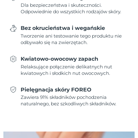
Dla bezpieczeństwa i skuteczności.
Odpowiednie do wszystkich rodzajów skóry.
Oczekiwany czas dostawy
Holandia
8/12/26
Bez okrucieństwa i wegańskie
Oczekiwany czas dostawy
Nowa Zelandia
Tworzenie ani testowanie tego produktu nie
8/12/26
odbywało się na zwierzętach.
Oczekiwany czas dostawy
Norwegia
8/12/26
Kwiatowo-owocowy zapach
Relaksujące połączenie delikatnych nut
Oczekiwany czas dostawy
Oman
kwiatowych i słodkich nut owocowych.
8/15/26
Oczekiwany czas dostawy
Filipiny
Pielęgnacja skóry FOREO
8/15/26
Zawiera 91% składników pochodzenia
naturalnego, bez szkodliwych składników.
Oczekiwany czas dostawy
Polska
8/13/26
Oczekiwany czas dostawy
Portugalia
8/12/26