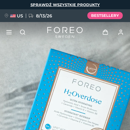
Przejdź
SPRAWDŹ WSZYSTKIE PRODUKTY
do
treści
US
8/13/26
BESTSELLERY
NOWOŚĆ
Zaloguj
Język
BREAKING NEWS
Profil użytkownika
English
Deutsch
Español
Moje urządzenia
FAQ™ Pure Beauty-Tech Elixir
Français
Italiano
Português
Moje zamówienia
Polski
Svenska
Русский
Türkçe
简体中文
繁體中文
Moje adresy
issa™ Teeth Whitening Set
Moje subskrypcje