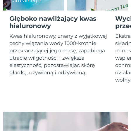
naturalnego
Oczekiwany czas dostawy
Izrael
8/14/26
Głęboko nawilżający kwas
Wyci
hialuronowy
prze
Oczekiwany czas dostawy
Włochy
8/10/26
Kwas hialuronowy, znany z wyjątkowej
Ekstra
cechy wiązania wody 1000-krotnie
skład
Oczekiwany czas dostawy
Japonia
przekraczającej jego masę, zapobiega
minera
8/13/26
utracie wilgotności i zwiększa
wspier
Oczekiwany czas dostawy
elastyczność, pozostawiając skórę
ochro
Jersey
8/15/26
gładką, ożywioną i odżywioną.
dział
wolny
Oczekiwany czas dostawy
Kazachstan
8/12/26
Oczekiwany czas dostawy
Kuwejt
8/10/26
Oczekiwany czas dostawy
Łotwa
8/10/26