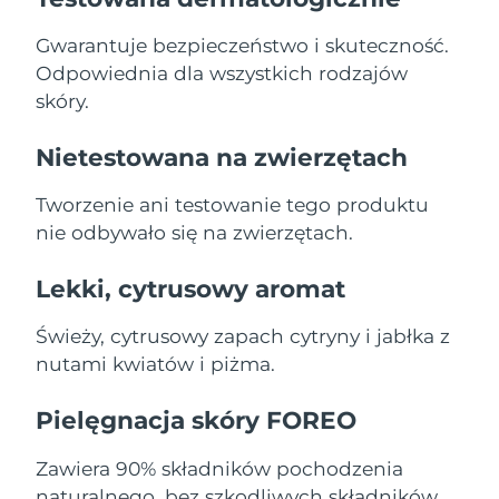
Gwarantuje bezpieczeństwo i skuteczność.
Oczekiwany czas dostawy
Holandia
8/10/26
Odpowiednia dla wszystkich rodzajów
skóry.
Oczekiwany czas dostawy
Nowa Zelandia
8/10/26
Nietestowana na zwierzętach
Oczekiwany czas dostawy
Norwegia
8/10/26
Tworzenie ani testowanie tego produktu
nie odbywało się na zwierzętach.
Oczekiwany czas dostawy
Oman
8/13/26
Lekki, cytrusowy aromat
Oczekiwany czas dostawy
Filipiny
8/13/26
Świeży, cytrusowy zapach cytryny i jabłka z
nutami kwiatów i piżma.
Oczekiwany czas dostawy
Polska
8/11/26
Pielęgnacja skóry FOREO
Oczekiwany czas dostawy
Portugalia
8/10/26
Zawiera 90% składników pochodzenia
naturalnego, bez szkodliwych składników.