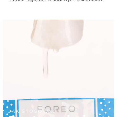
Oczekiwany czas dostawy
Portoryko
8/12/26
Oczekiwany czas dostawy
Katar
8/11/26
Oczekiwany czas dostawy
Reunion
8/15/26
Oczekiwany czas dostawy
Rumunia
8/10/26
Oczekiwany czas dostawy
Rosja
8/18/26
Oczekiwany czas dostawy
Arabia Saudyjska
8/11/26
Oczekiwany czas dostawy
Singapur
8/12/26
JAK STOSOWAĆ
Oczekiwany czas dostawy
Słowacja