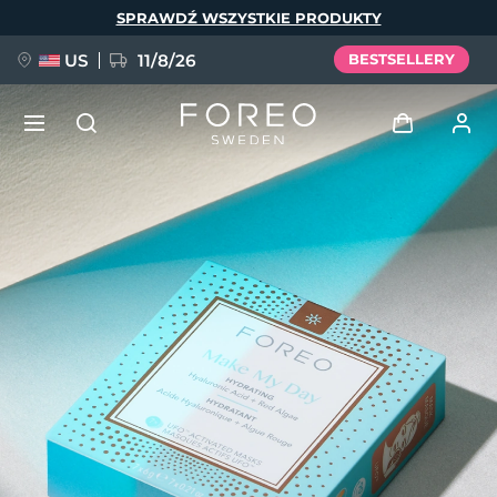
Przejdź
SPRAWDŹ WSZYSTKIE PRODUKTY
do
treści
US
11/8/26
BESTSELLERY
NOWOŚĆ
Zaloguj
Język
BREAKING NEWS
Profil użytkownika
English
Deutsch
Español
Moje urządzenia
FAQ™ Pure Beauty-Tech Elixir
Français
Italiano
Português
Moje zamówienia
Polski
Svenska
Русский
Türkçe
简体中文
繁體中文
Moje adresy
issa™ Teeth Whitening Set
Moje subskrypcje