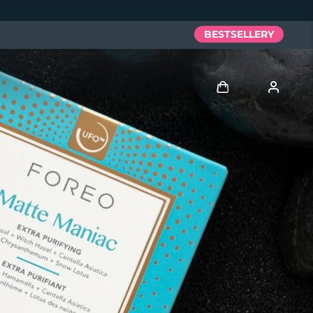
BESTSELLERY
Zaloguj
Profil użytkownika
Moje urządzenia
Moje zamówienia
Moje adresy
Moje subskrypcje