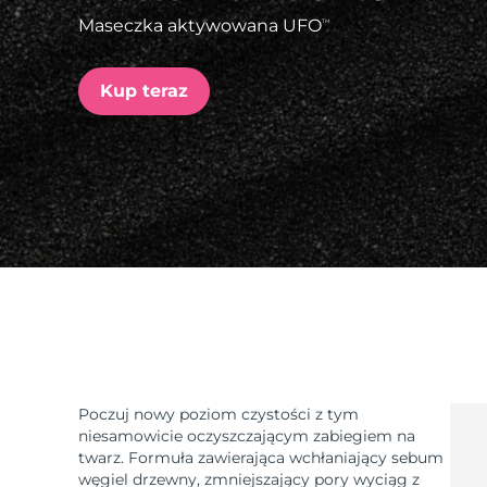
Maseczka aktywowana UFO
TM
issa™ Teeth Whitening Set
Kup teraz
FAQ™ Dual LED Panel
POPULARNY
Specjalne oferty
Bestsellery
Poczuj nowy poziom czystości z tym
niesamowicie oczyszczającym zabiegiem na
twarz. Formuła zawierająca wchłaniający sebum
węgiel drzewny, zmniejszający pory wyciąg z