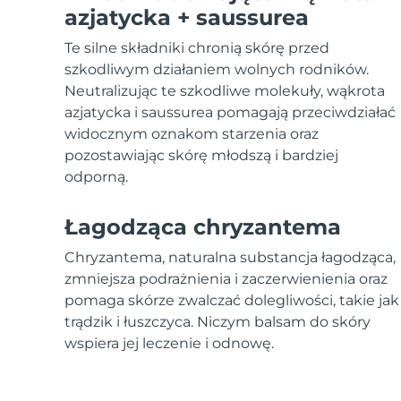
Urządzenia ESPADA™
Urządzenia do pielęgnacji oczu
LUNA™ Dual-Peptide Scalp
azjatycka + saussurea
Pielęgnacja skóry KIWI™
All acne treatment devices
All revitalizing eye massagers
Serum
issa™ Teeth Whitening Gel
Advanced pore care essentials
Te silne składniki chronią skórę przed
For healthy hair
18% PAP
szkodliwym działaniem wolnych rodników.
Kosmetyki
Mężczyźni
Neutralizując te szkodliwe molekuły, wąkrota
azjatycka i saussurea pomagają przeciwdziałać
widocznym oznakom starzenia oraz
pozostawiając skórę młodszą i bardziej
odporną.
Kupuj
Łagodząca chryzantema
Chryzantema, naturalna substancja łagodząca,
FOREO APP
zmniejsza podrażnienia i zaczerwienienia oraz
pomaga skórze zwalczać dolegliwości, takie jak
O NAS
trądzik i łuszczyca. Niczym balsam do skóry
wspiera jej leczenie i odnowę.