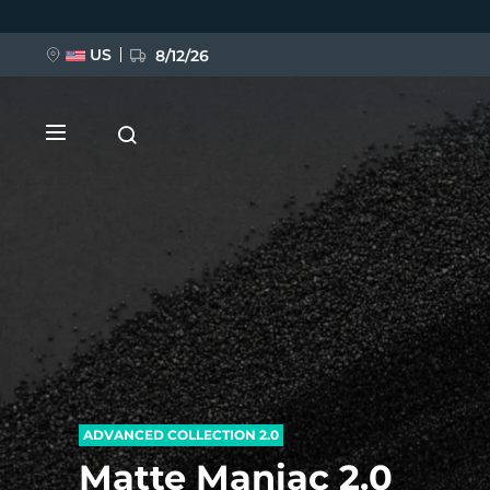
Przejdź
do
treści
US
8/12/26
NOWOŚĆ
BREAKING NEWS
FAQ™ Pure Beauty-Tech Elixir
ADVANCED COLLECTION 2.0
Matte Maniac 2.0