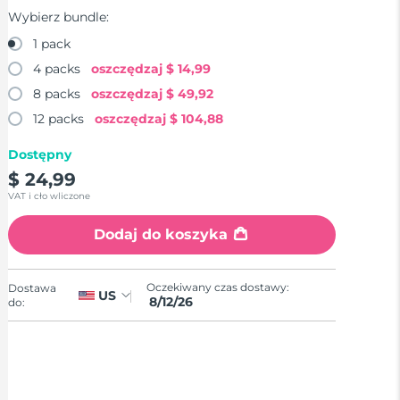
Wybierz bundle:
1 pack
4 packs
oszczędzaj
$ 14,99
8 packs
oszczędzaj
$ 49,92
12 packs
oszczędzaj
$ 104,88
Dostępny
$ 24,99
VAT i cło wliczone
Dodaj do koszyka
Oczekiwany czas dostawy:
Dostawa
US
8/12/26
do: