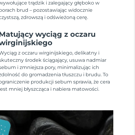
wywołujące trądzik i zalegający głęboko w
porach brud – pozostawiając widocznie
czystszą, zdrowszą i odświeżoną cerę.
Matujący wyciąg z oczaru
wirginijskiego
Wyciąg z oczaru wirginijskiego, delikatny i
skuteczny środek ściągający, usuwa nadmiar
sebum i zmniejsza pory, minimalizując ich
zdolność do gromadzenia tłuszczu i brudu. To
ograniczenie produkcji sebum sprawia, że cera
jest mniej błyszcząca i nabiera matowości.