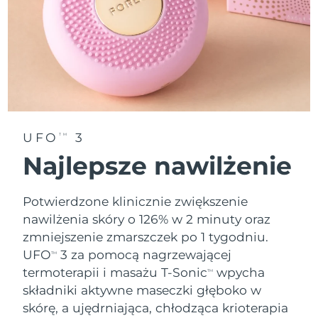
Oczekiwany czas dostawy
Tajlandia
8/15/26
Oczekiwany czas dostawy
Turcja
8/12/26
Zjednoczone Emiraty
Oczekiwany czas dostawy
Arabskie
8/12/26
UFO
3
TM
Oczekiwany czas dostawy
Wielka Brytania
Najlepsze nawilżenie
8/11/26
Oczekiwany czas dostawy
Stany Zjednoczone
Potwierdzone klinicznie zwiększenie
8/12/26
nawilżenia skóry o 126% w 2 minuty oraz
zmniejszenie zmarszczek po 1 tygodniu.
Oczekiwany czas dostawy
Uzbekistan
8/16/26
UFO
3 za pomocą nagrzewającej
TM
termoterapii i masażu T-Sonic
wpycha
TM
Oczekiwany czas dostawy
Wietnam
składniki aktywne maseczki głęboko w
8/17/26
skórę, a ujędrniająca, chłodząca krioterapia