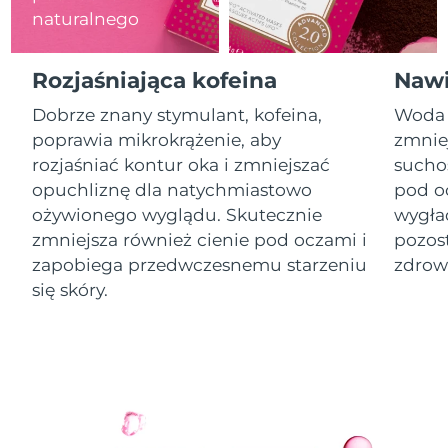
naturalnego
Oczekiwany czas dostawy
Izrael
8/15/26
Rozjaśniająca kofeina
Nawi
Oczekiwany czas dostawy
Włochy
Dobrze znany stymulant, kofeina,
Woda 
8/11/26
poprawia mikrokrążenie, aby
zmniej
Oczekiwany czas dostawy
rozjaśniać kontur oka i zmniejszać
sucho
Japonia
8/14/26
opuchliznę dla natychmiastowo
pod o
ożywionego wyglądu. Skutecznie
wygła
Oczekiwany czas dostawy
Jersey
8/16/26
zmniejsza również cienie pod oczami i
pozos
zapobiega przedwczesnemu starzeniu
zdrow
Oczekiwany czas dostawy
Kazachstan
się skóry.
8/13/26
Oczekiwany czas dostawy
Kuwejt
8/11/26
Oczekiwany czas dostawy
Łotwa
8/11/26