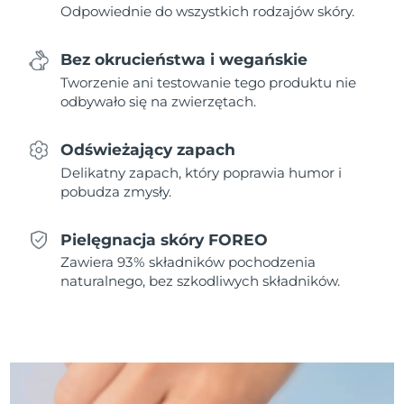
Odpowiednie do wszystkich rodzajów skóry.
Oczekiwany czas dostawy
Holandia
8/11/26
Bez okrucieństwa i wegańskie
Tworzenie ani testowanie tego produktu nie
Oczekiwany czas dostawy
Nowa Zelandia
odbywało się na zwierzętach.
8/11/26
Oczekiwany czas dostawy
Odświeżający zapach
Norwegia
8/11/26
Delikatny zapach, który poprawia humor i
pobudza zmysły.
Oczekiwany czas dostawy
Oman
8/14/26
Pielęgnacja skóry FOREO
Oczekiwany czas dostawy
Filipiny
Zawiera 93% składników pochodzenia
8/14/26
naturalnego, bez szkodliwych składników.
Oczekiwany czas dostawy
Polska
8/12/26
Oczekiwany czas dostawy
Portugalia
8/11/26