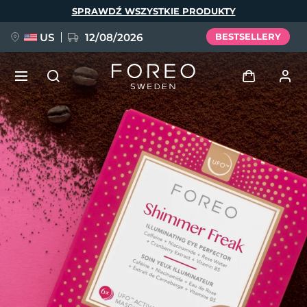
Przejdź
SPRAWDŹ WSZYSTKIE PRODUKTY
do
treści
US
12/08/2026
BESTSELLERY
NOWOŚĆ
Zaloguj
Język
BREAKING NEWS
Profil użytkownika
English
Deutsch
Español
Moje urządzenia
FAQ™ Pure Beauty-Tech Elixir
Français
Italiano
Português
Moje zamówienia
Polski
Svenska
Русский
Türkçe
简体中文
繁體中文
Moje adresy
issa™ Teeth Whitening Set
Moje subskrypcje