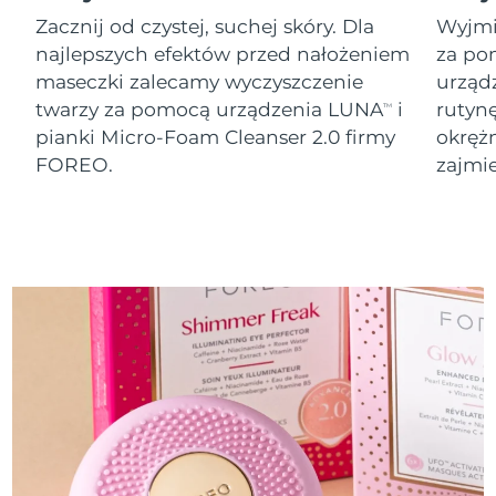
8/11/26
Zacznij od czystej, suchej skóry. Dla
Wyjmij
Oczekiwany czas dostawy
najlepszych efektów przed nałożeniem
za po
Słowenia
8/11/26
maseczki zalecamy wyczyszczenie
urząd
twarzy za pomocą urządzenia LUNA
i
rutyn
TM
Republika
Oczekiwany czas dostawy
pianki Micro-Foam Cleanser 2.0 firmy
okręż
Południowej Afryki
8/19/26
FOREO.
zajmie
Oczekiwany czas dostawy
Korea Południowa
8/13/26
Oczekiwany czas dostawy
Hiszpania
8/11/26
Oczekiwany czas dostawy
Szwecja
8/11/26
Oczekiwany czas dostawy
Szwajcaria
8/11/26
Oczekiwany czas dostawy
Tajwan
8/16/26