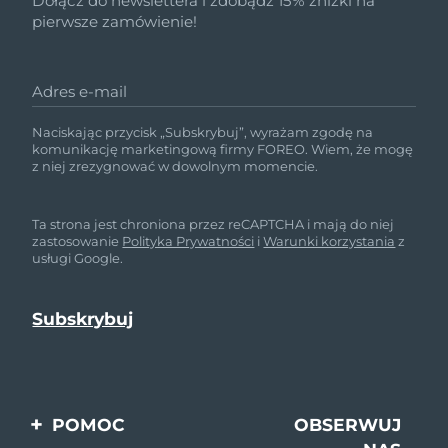
Dołącz do newslettera i zdobądź 15% zniżki na
pierwsze zamówienie!
Adres e-mail
Naciskając przycisk „Subskrybuj”, wyrażam zgodę na
komunikację marketingową firmy FOREO. Wiem, że mogę
z niej zrezygnować w dowolnym momencie.
Ta strona jest chroniona przez reCAPTCHA i mają do niej
zastosowanie
Polityka Prywatności
i
Warunki korzystania
z
usługi Google.
POMOC
OBSERWUJ