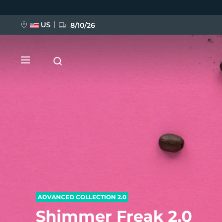
Przejdź
do
treści
US
8/10/26
NOWOŚĆ
BREAKING NEWS
FAQ™ Pure Beauty-Tech Elixir
ADVANCED COLLECTION 2.0
Shimmer Freak 2.0