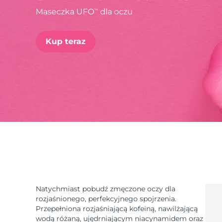
Maseczka UFO
dla oczu
TM
issa™ Teeth Whitening Set
Kup teraz
FAQ™ Dual LED Panel
POPULARNY
Specjalne oferty
Bestsellery
Natychmiast pobudź zmęczone oczy dla
rozjaśnionego, perfekcyjnego spojrzenia.
Przepełniona rozjaśniającą kofeiną, nawilżającą
wodą różaną, ujędrniającym niacynamidem oraz