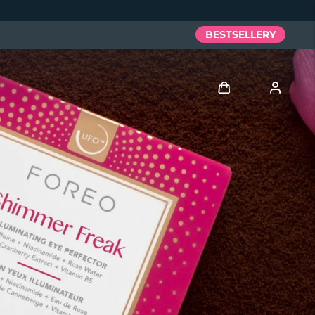
BESTSELLERY
Zaloguj
Profil użytkownika
Moje urządzenia
Moje zamówienia
Moje adresy
Moje subskrypcje