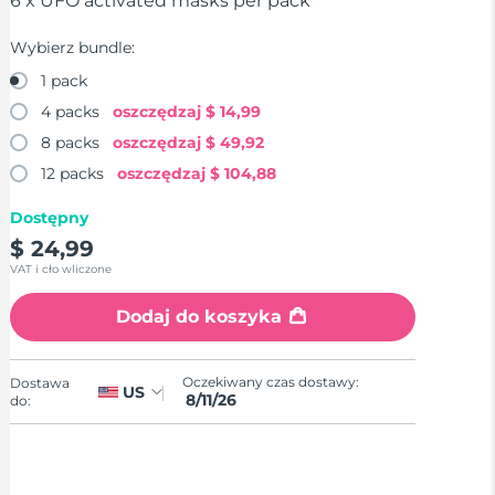
6 x UFO activated masks per pack
Wybierz bundle:
1 pack
4 packs
oszczędzaj
$ 14,99
8 packs
oszczędzaj
$ 49,92
12 packs
oszczędzaj
$ 104,88
Dostępny
$ 24,99
VAT i cło wliczone
Dodaj do koszyka
Oczekiwany czas dostawy:
Dostawa
US
8/11/26
do: