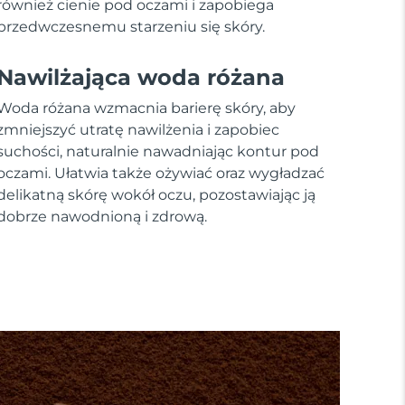
również cienie pod oczami i zapobiega
przedwczesnemu starzeniu się skóry.
Nawilżająca woda różana
Woda różana wzmacnia barierę skóry, aby
zmniejszyć utratę nawilżenia i zapobiec
suchości, naturalnie nawadniając kontur pod
oczami. Ułatwia także ożywiać oraz wygładzać
delikatną skórę wokół oczu, pozostawiając ją
dobrze nawodnioną i zdrową.