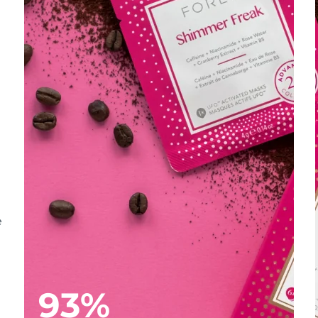
e
e
93%