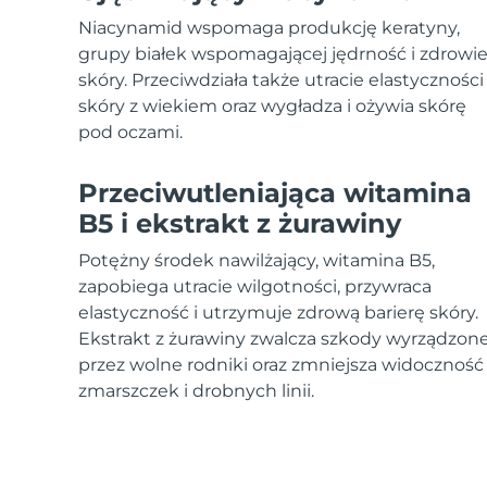
Urządzenia ESPADA™
Urządzenia do pielęgnacji oczu
LUNA™ Dual-Peptide Scalp
Pielęgnacja skóry KIWI™
Niacynamid wspomaga produkcję keratyny,
All acne treatment devices
All revitalizing eye massagers
Serum
issa™ Teeth Whitening Gel
Advanced pore care essentials
grupy białek wspomagającej jędrność i zdrowi
For healthy hair
18% PAP
skóry. Przeciwdziała także utracie elastyczności
Kosmetyki
Mężczyźni
skóry z wiekiem oraz wygładza i ożywia skórę
pod oczami.
Przeciwutleniająca witamina
B5 i ekstrakt z żurawiny
Kupuj
Potężny środek nawilżający, witamina B5,
zapobiega utracie wilgotności, przywraca
elastyczność i utrzymuje zdrową barierę skóry.
FOREO APP
Ekstrakt z żurawiny zwalcza szkody wyrządzon
przez wolne rodniki oraz zmniejsza widoczność
O NAS
zmarszczek i drobnych linii.