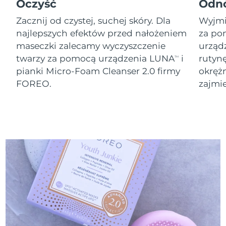
8/10/26
Oczyść
Odn
Zacznij od czystej, suchej skóry. Dla
Wyjmij
Oczekiwany czas dostawy
Słowenia
8/10/26
najlepszych efektów przed nałożeniem
za po
maseczki zalecamy wyczyszczenie
urząd
Republika
Oczekiwany czas dostawy
twarzy za pomocą urządzenia LUNA
i
rutyn
TM
Południowej Afryki
8/18/26
pianki Micro-Foam Cleanser 2.0 firmy
okręż
FOREO.
zajmie
Oczekiwany czas dostawy
Korea Południowa
8/12/26
Oczekiwany czas dostawy
Hiszpania
8/10/26
Oczekiwany czas dostawy
Szwecja
8/10/26
Oczekiwany czas dostawy
Szwajcaria
8/10/26
Oczekiwany czas dostawy
Tajwan
8/15/26