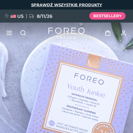
Przejdź
SPRAWDŹ WSZYSTKIE PRODUKTY
do
treści
US
8/11/26
BESTSELLERY
NOWOŚĆ
Zaloguj
Język
BREAKING NEWS
Profil użytkownika
English
Deutsch
Español
Moje urządzenia
FAQ™ Pure Beauty-Tech Elixir
Français
Italiano
Português
Moje zamówienia
Polski
Svenska
Русский
Türkçe
简体中文
繁體中文
Moje adresy
issa™ Teeth Whitening Set
Moje subskrypcje