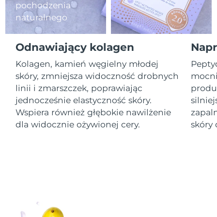
pochodzenia
naturalnego
Oczekiwany czas dostawy
Izrael
8/14/26
Odnawiający kolagen
Napr
Oczekiwany czas dostawy
Włochy
8/10/26
Kolagen, kamień węgielny młodej
Pepty
skóry, zmniejsza widoczność drobnych
mocnie
Oczekiwany czas dostawy
Japonia
8/13/26
linii i zmarszczek, poprawiając
produk
jednocześnie elastyczność skóry.
silnie
Oczekiwany czas dostawy
Jersey
Wspiera również głębokie nawilżenie
zapal
8/15/26
dla widocznie ożywionej cery.
skóry 
Oczekiwany czas dostawy
Kazachstan
8/12/26
Oczekiwany czas dostawy
Kuwejt
8/10/26
Oczekiwany czas dostawy
Łotwa
8/10/26