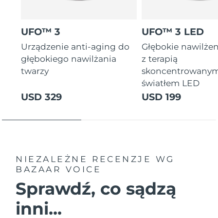
UFO™ 3
UFO™ 3 LED
Urządzenie anti-aging do
Głębokie nawilżen
głębokiego nawilżania
z terapią
twarzy
skoncentrowany
światłem LED
USD 329
USD 199
NIEZALEŻNE RECENZJE
WG
BAZAAR VOICE
Sprawdź, co sądzą
inni...