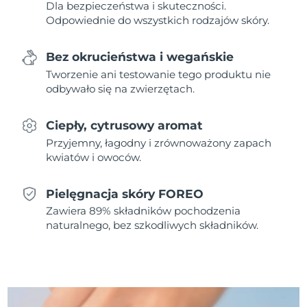
Dla bezpieczeństwa i skuteczności.
Odpowiednie do wszystkich rodzajów skóry.
Oczekiwany czas dostawy
Holandia
8/10/26
Bez okrucieństwa i wegańskie
Oczekiwany czas dostawy
Tworzenie ani testowanie tego produktu nie
Nowa Zelandia
8/10/26
odbywało się na zwierzętach.
Oczekiwany czas dostawy
Norwegia
8/10/26
Ciepły, cytrusowy aromat
Przyjemny, łagodny i zrównoważony zapach
Oczekiwany czas dostawy
Oman
kwiatów i owoców.
8/13/26
Pielęgnacja skóry FOREO
Oczekiwany czas dostawy
Filipiny
8/13/26
Zawiera 89% składników pochodzenia
naturalnego, bez szkodliwych składników.
Oczekiwany czas dostawy
Polska
8/11/26
Oczekiwany czas dostawy
Portugalia
8/10/26