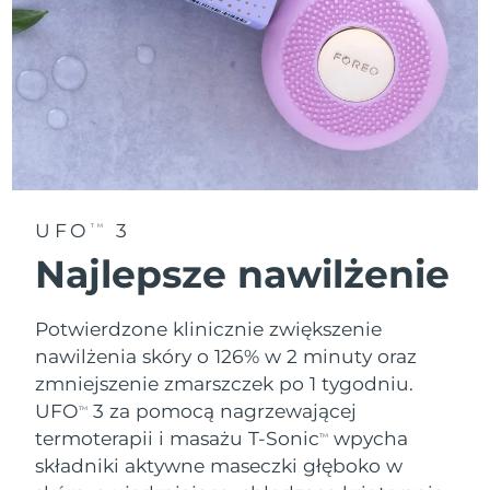
Oczekiwany czas dostawy
Tajlandia
8/14/26
Oczekiwany czas dostawy
Turcja
8/11/26
Zjednoczone Emiraty
Oczekiwany czas dostawy
Arabskie
8/11/26
UFO
3
TM
Oczekiwany czas dostawy
Wielka Brytania
8/10/26
Najlepsze nawilżenie
Oczekiwany czas dostawy
Stany Zjednoczone
8/11/26
Potwierdzone klinicznie zwiększenie
nawilżenia skóry o 126% w 2 minuty oraz
Oczekiwany czas dostawy
Uzbekistan
zmniejszenie zmarszczek po 1 tygodniu.
8/15/26
UFO
3 za pomocą nagrzewającej
TM
Oczekiwany czas dostawy
Wietnam
termoterapii i masażu T-Sonic
wpycha
TM
8/16/26
składniki aktywne maseczki głęboko w