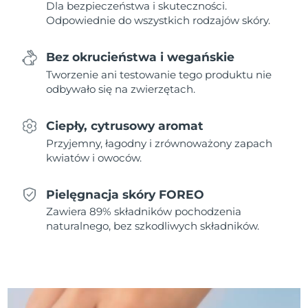
Dla bezpieczeństwa i skuteczności.
Odpowiednie do wszystkich rodzajów skóry.
Oczekiwany czas dostawy
Holandia
11/8/26
Bez okrucieństwa i wegańskie
Oczekiwany czas dostawy
Tworzenie ani testowanie tego produktu nie
Nowa Zelandia
11/8/26
odbywało się na zwierzętach.
Oczekiwany czas dostawy
Norwegia
11/8/26
Ciepły, cytrusowy aromat
Przyjemny, łagodny i zrównoważony zapach
Oczekiwany czas dostawy
Oman
kwiatów i owoców.
14/8/26
Pielęgnacja skóry FOREO
Oczekiwany czas dostawy
Filipiny
14/8/26
Zawiera 89% składników pochodzenia
naturalnego, bez szkodliwych składników.
Oczekiwany czas dostawy
Polska
12/8/26
Oczekiwany czas dostawy
Portugalia
11/8/26