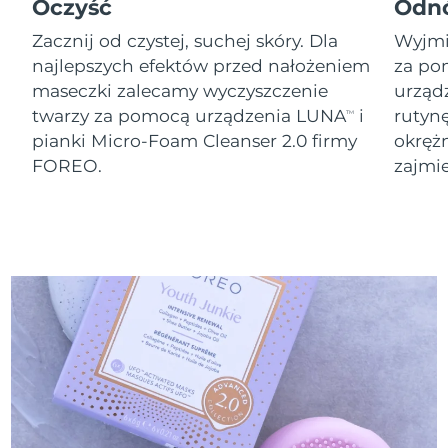
11/8/26
Oczyść
Odn
Zacznij od czystej, suchej skóry. Dla
Wyjmij
Oczekiwany czas dostawy
Słowenia
11/8/26
najlepszych efektów przed nałożeniem
za po
maseczki zalecamy wyczyszczenie
urząd
Republika
Oczekiwany czas dostawy
twarzy za pomocą urządzenia LUNA
i
rutyn
TM
Południowej Afryki
19/8/26
pianki Micro-Foam Cleanser 2.0 firmy
okręż
FOREO.
zajmie
Oczekiwany czas dostawy
Korea Południowa
13/8/26
Oczekiwany czas dostawy
Hiszpania
11/8/26
Oczekiwany czas dostawy
Szwecja
11/8/26
Oczekiwany czas dostawy
Szwajcaria
11/8/26
Oczekiwany czas dostawy
Tajwan
16/8/26