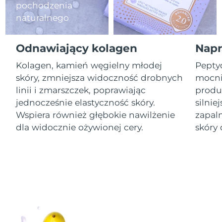
pochodzenia
naturalnego
Oczekiwany czas dostawy
Izrael
15/8/26
Odnawiający kolagen
Napr
Oczekiwany czas dostawy
Włochy
11/8/26
Kolagen, kamień węgielny młodej
Pepty
skóry, zmniejsza widoczność drobnych
mocnie
Oczekiwany czas dostawy
Japonia
14/8/26
linii i zmarszczek, poprawiając
produk
jednocześnie elastyczność skóry.
silnie
Oczekiwany czas dostawy
Jersey
Wspiera również głębokie nawilżenie
zapal
16/8/26
dla widocznie ożywionej cery.
skóry 
Oczekiwany czas dostawy
Kazachstan
13/8/26
Oczekiwany czas dostawy
Kuwejt
11/8/26
Oczekiwany czas dostawy
Łotwa
11/8/26