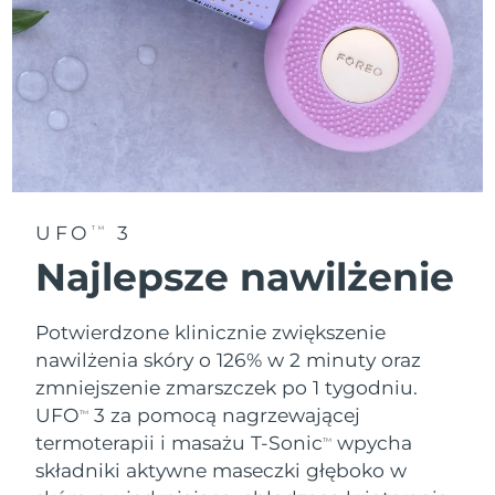
Oczekiwany czas dostawy
Tajlandia
15/8/26
Oczekiwany czas dostawy
Turcja
12/8/26
Zjednoczone Emiraty
Oczekiwany czas dostawy
Arabskie
12/8/26
UFO
3
TM
Oczekiwany czas dostawy
Wielka Brytania
11/8/26
Najlepsze nawilżenie
Oczekiwany czas dostawy
Stany Zjednoczone
12/8/26
Potwierdzone klinicznie zwiększenie
nawilżenia skóry o 126% w 2 minuty oraz
Oczekiwany czas dostawy
Uzbekistan
zmniejszenie zmarszczek po 1 tygodniu.
16/8/26
UFO
3 za pomocą nagrzewającej
TM
Oczekiwany czas dostawy
Wietnam
termoterapii i masażu T-Sonic
wpycha
TM
17/8/26
składniki aktywne maseczki głęboko w