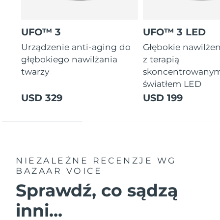
UFO™ 3
UFO™ 3 LED
Urządzenie anti-aging do
Głębokie nawilżen
głębokiego nawilżania
z terapią
twarzy
skoncentrowany
światłem LED
USD 329
USD 199
NIEZALEŻNE RECENZJE
WG
BAZAAR VOICE
Sprawdź, co sądzą
inni...