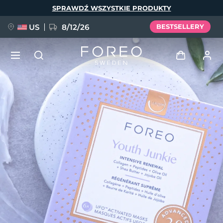
Przejdź
SPRAWDŹ WSZYSTKIE PRODUKTY
do
treści
US
8/12/26
BESTSELLERY
NOWOŚĆ
Zaloguj
Język
BREAKING NEWS
Profil użytkownika
English
Deutsch
Español
Moje urządzenia
FAQ™ Pure Beauty-Tech Elixir
Français
Italiano
Português
Moje zamówienia
Polski
Svenska
Русский
Türkçe
简体中文
繁體中文
Moje adresy
issa™ Teeth Whitening Set
Moje subskrypcje