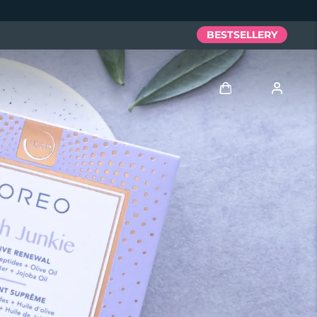
BESTSELLERY
Zaloguj
Profil użytkownika
Moje urządzenia
Moje zamówienia
Moje adresy
Moje subskrypcje