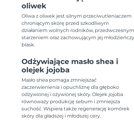
Urządzenia ESPADA™
Urządzenia do pielęgnacji oczu
LUNA™ Dual-Peptide Scalp
oliwek
Pielęgnacja skóry KIWI™
All acne treatment devices
All revitalizing eye massagers
Serum
issa™ Teeth Whitening Gel
Advanced pore care essentials
Oliwa z oliwek jest silnym przeciwutleniaczem
For healthy hair
18% PAP
chroniącym skórę przed szkodliwym
Kosmetyki
Mężczyźni
działaniem wolnych rodników, przedwczesny
starzeniem oraz zachowującym jej młodzieńcz
blask.
Odżywiające masło shea i
Kupuj
olejek jojoba
Masło shea pomaga zmniejszać
zaczerwienienia i opuchliznę dla głęboko
FOREO APP
odżywionej i ożywionej skóry. Olejek jojoba
równoważy produkcję sebum i zmniejsza
O NAS
suchość. Wspiera także regenerację komórek
skóry dla gładszej i młodszej cery.