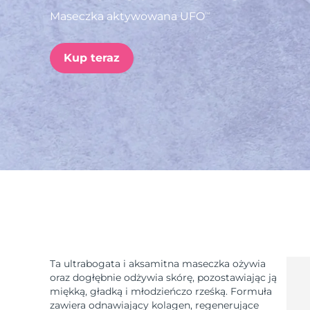
Maseczka aktywowana UFO
TM
issa™ Teeth Whitening Set
Kup teraz
FAQ™ Dual LED Panel
POPULARNY
Specjalne oferty
Bestsellery
Ta ultrabogata i aksamitna maseczka ożywia
oraz dogłębnie odżywia skórę, pozostawiając ją
miękką, gładką i młodzieńczo rześką. Formuła
zawiera odnawiający kolagen, regenerujące