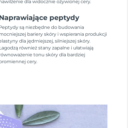
nawilżenie dla widocznie ożywionej cery.
Naprawiające peptydy
Peptydy są niezbędne do budowania
mocniejszej bariery skóry i wspierania produkcji
elastyny dla jędrniejszej, silniejszej skóry.
Łagodzą również stany zapalne i ułatwiają
równoważenie tonu skóry dla bardziej
promiennej cery.