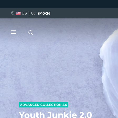
Przejdź
do
treści
US
8/10/26
NOWOŚĆ
BREAKING NEWS
FAQ™ Pure Beauty-Tech Elixir
ADVANCED COLLECTION 2.0
Youth Junkie 2.0