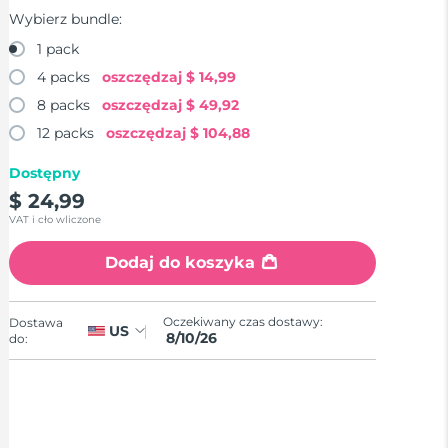
Wybierz bundle:
1 pack
4 packs
oszczędzaj
$ 14,99
8 packs
oszczędzaj
$ 49,92
12 packs
oszczędzaj
$ 104,88
Dostępny
$ 24,99
VAT i cło wliczone
Dodaj do koszyka
Oczekiwany czas dostawy:
Dostawa
US
8/10/26
do: