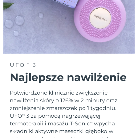
Oczekiwany czas dostawy
Tajlandia
8/15/26
Oczekiwany czas dostawy
Turcja
8/12/26
Zjednoczone Emiraty
Oczekiwany czas dostawy
Arabskie
8/12/26
UFO
3
TM
Oczekiwany czas dostawy
Wielka Brytania
8/11/26
Najlepsze nawilżenie
Oczekiwany czas dostawy
Stany Zjednoczone
8/12/26
Potwierdzone klinicznie zwiększenie
nawilżenia skóry o 126% w 2 minuty oraz
Oczekiwany czas dostawy
Uzbekistan
zmniejszenie zmarszczek po 1 tygodniu.
8/16/26
UFO
3 za pomocą nagrzewającej
TM
Oczekiwany czas dostawy
Wietnam
termoterapii i masażu T-Sonic
wpycha
TM
8/17/26
składniki aktywne maseczki głęboko w