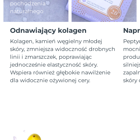
pochodzenia
naturalnego
Oczekiwany czas dostawy
Izrael
8/15/26
Odnawiający kolagen
Napr
Oczekiwany czas dostawy
Włochy
8/11/26
Kolagen, kamień węgielny młodej
Pepty
skóry, zmniejsza widoczność drobnych
mocnie
Oczekiwany czas dostawy
Japonia
8/14/26
linii i zmarszczek, poprawiając
produk
jednocześnie elastyczność skóry.
silnie
Oczekiwany czas dostawy
Jersey
Wspiera również głębokie nawilżenie
zapal
8/16/26
dla widocznie ożywionej cery.
skóry 
Oczekiwany czas dostawy
Kazachstan
8/13/26
Oczekiwany czas dostawy
Kuwejt
8/11/26
Oczekiwany czas dostawy
Łotwa
8/11/26