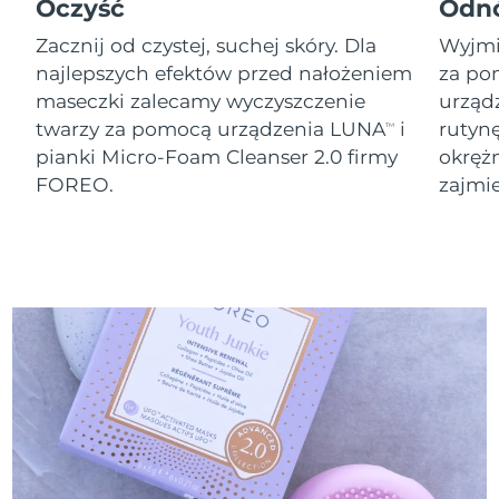
8/11/26
Oczyść
Odn
Zacznij od czystej, suchej skóry. Dla
Wyjmij
Oczekiwany czas dostawy
Słowenia
8/11/26
najlepszych efektów przed nałożeniem
za po
maseczki zalecamy wyczyszczenie
urząd
Republika
Oczekiwany czas dostawy
twarzy za pomocą urządzenia LUNA
i
rutyn
TM
Południowej Afryki
8/19/26
pianki Micro-Foam Cleanser 2.0 firmy
okręż
FOREO.
zajmie
Oczekiwany czas dostawy
Korea Południowa
8/13/26
Oczekiwany czas dostawy
Hiszpania
8/11/26
Oczekiwany czas dostawy
Szwecja
8/11/26
Oczekiwany czas dostawy
Szwajcaria
8/11/26
Oczekiwany czas dostawy
Tajwan
8/16/26