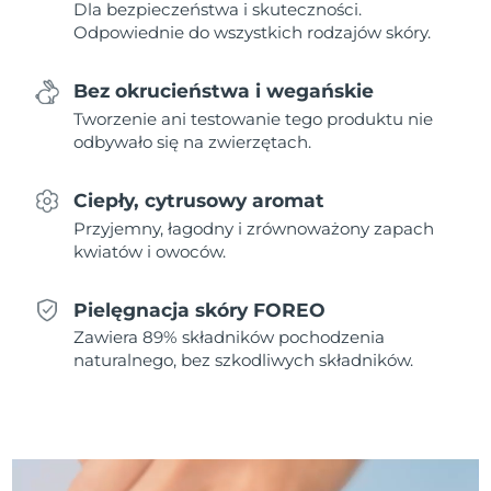
Dla bezpieczeństwa i skuteczności.
Odpowiednie do wszystkich rodzajów skóry.
Oczekiwany czas dostawy
Holandia
8/11/26
Bez okrucieństwa i wegańskie
Oczekiwany czas dostawy
Tworzenie ani testowanie tego produktu nie
Nowa Zelandia
8/11/26
odbywało się na zwierzętach.
Oczekiwany czas dostawy
Norwegia
8/11/26
Ciepły, cytrusowy aromat
Przyjemny, łagodny i zrównoważony zapach
Oczekiwany czas dostawy
Oman
kwiatów i owoców.
8/14/26
Pielęgnacja skóry FOREO
Oczekiwany czas dostawy
Filipiny
8/14/26
Zawiera 89% składników pochodzenia
naturalnego, bez szkodliwych składników.
Oczekiwany czas dostawy
Polska
8/12/26
Oczekiwany czas dostawy
Portugalia
8/11/26