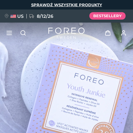
Przejdź
SPRAWDŹ WSZYSTKIE PRODUKTY
do
treści
US
8/12/26
BESTSELLERY
NOWOŚĆ
Zaloguj
Język
BREAKING NEWS
Profil użytkownika
English
Deutsch
Español
Moje urządzenia
FAQ™ Pure Beauty-Tech Elixir
Français
Italiano
Português
Moje zamówienia
Polski
Svenska
Русский
Türkçe
简体中文
繁體中文
Moje adresy
issa™ Teeth Whitening Set
Moje subskrypcje