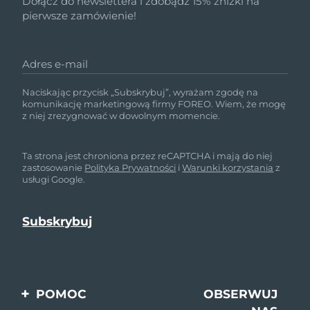
Dołącz do newslettera i zdobądź 15% zniżki na
pierwsze zamówienie!
Adres e-mail
Naciskając przycisk „Subskrybuj”, wyrażam zgodę na
komunikację marketingową firmy FOREO. Wiem, że mogę
z niej zrezygnować w dowolnym momencie.
Ta strona jest chroniona przez reCAPTCHA i mają do niej
zastosowanie
Polityka Prywatności
i
Warunki korzystania
z
usługi Google.
POMOC
OBSERWUJ