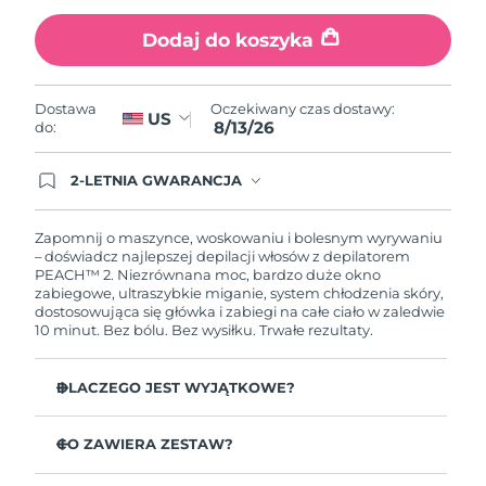
Dodaj do koszyka
Oczekiwany czas dostawy
Holandia
8/12/26
Oczekiwany czas dostawy:
Oczekiwany czas dostawy
Dostawa
Nowa Zelandia
US
8/13/26
8/12/26
do:
Oczekiwany czas dostawy
2-LETNIA GWARANCJA
Norwegia
8/12/26
Dzisiejsze zamówienie uprawnia do korzystania z
pełnej gwarancji FOREO. Oznacza to, że w
przypadku wystąpienia problemów w ciągu 2 lat
Zapomnij o maszynce, woskowaniu i bolesnym wyrywaniu
Oczekiwany czas dostawy
Oman
od zakupu, FOREO bezpłatnie wymieni produkt.
– doświadcz najlepszej depilacji włosów z depilatorem
8/15/26
PEACH™ 2. Niezrównana moc, bardzo duże okno
zabiegowe, ultraszybkie miganie, system chłodzenia skóry,
Oczekiwany czas dostawy
Filipiny
dostosowująca się główka i zabiegi na całe ciało w zaledwie
8/15/26
10 minut. Bez bólu. Bez wysiłku. Trwałe rezultaty.
Oczekiwany czas dostawy
Polska
DLACZEGO JEST WYJĄTKOWE?
8/13/26
Szybszy i potężniejszy od innych urządzeń IPL na
Oczekiwany czas dostawy
Portugalia
rynku.
CO ZAWIERA ZESTAW?
8/12/26
Energia 7,3 J/cm² – to ponad 3x więcej mocy od innych
PEACH™ 2