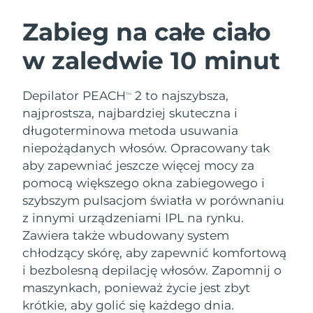
SZWEDZKI RUTYNA PIELĘGNACJI
URODY
Zabieg na całe ciało
w zaledwie 10 minut
Oczekiwany czas dostawy
Australia
8/15/26
Oczekiwany czas dostawy
Depilator PEACH
2 to najszybsza,
Oczyszczanie twarzy
Lifting twarzy
TM
Austria
8/12/26
najprostsza, najbardziej skuteczna i
LUNA™ 4 zestaw
BEAR™ 2 zestaw
długoterminowa metoda usuwania
Oczekiwany czas dostawy
Bahrajn
Anti-aging massage
Microcurrent toning
niepożądanych włosów. Opracowany tak
8/13/26
aby zapewniać jeszcze więcej mocy za
Pielęgnacja jamy
Oczekiwany czas dostawy
Nawilżenie
ustnej
pomocą większego okna zabiegowego i
Belgia
8/12/26
LUNA™ 4 Plus
BEAR™ 2 go
szybszym pulsacjom światła w porównaniu
UFO™ 3 zestaw
issa™ 4
Massage, LED heating
Microcurrent toning on-the-go
z innymi urządzeniami IPL na rynku.
Oczekiwany czas dostawy
FAQ™ ZABIEG ANTI-AGING
Bermudy
Deep facial hydration
Hybrid silicone sonic toothbrush
8/18/26
Zawiera także wbudowany system
chłodzący skórę, aby zapewnić komfortową
NEW
Bośnia i
LUNA™ 4 Men
BEAR™ 2 eyes & lips
Oczekiwany czas dostawy
i bezbolesną depilację włosów. Zapomnij o
UFO™ 3 LED
Hercegowina
8/15/26
issa™ 4 plus
For men, anti-aging massage
Microcurrent line smoothing device
maszynkach, ponieważ życie jest zbyt
Near-infrared and red light therapy
Smart hybrid silicone sonic toothbrush
krótkie, aby golić się każdego dnia.
device
Anti-aging
Zabiegi LED
Oczekiwany czas dostawy