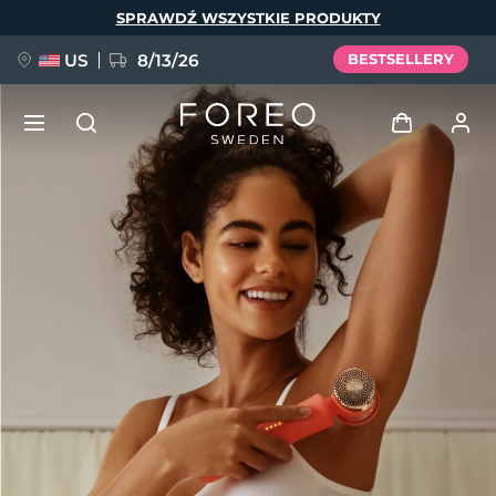
Przejdź
SPRAWDŹ WSZYSTKIE PRODUKTY
do
treści
US
8/13/26
BESTSELLERY
NOWOŚĆ
Zaloguj
Język
BREAKING NEWS
Profil użytkownika
English
Deutsch
Español
Moje urządzenia
FAQ™ Pure Beauty-Tech Elixir
Français
Italiano
Português
Moje zamówienia
Polski
Svenska
Русский
Türkçe
简体中文
繁體中文
Moje adresy
issa™ Teeth Whitening Set
Moje subskrypcje