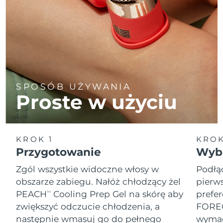
SPOSÓB UŻYWANIA
Proste w użyciu
KROK 1
KROK
Przygotowanie
Wybi
Zgól wszystkie widoczne włosy w
Podłą
obszarze zabiegu. Nałóż chłodzący żel
pierw
PEACH
Cooling Prep Gel na skórę aby
prefer
TM
zwiększyć odczucie chłodzenia, a
FOREO
następnie wmasuj go do pełnego
wymag