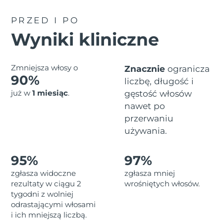
Serum
Gibraltar
All revitalizing eye massagers
issa™ Teeth Whitening Gel
8/16/26
Advanced pore care essentials
For healthy hair
PRZED I PO
18% PAP
Kosmetyki
Mężczyźni
Oczekiwany czas dostawy
Grecja
Wyniki kliniczne
8/12/26
SRA Hongkong
Oczekiwany czas dostawy
Zmniejsza włosy o
Znacznie
ogranicza
(Chiny)
8/13/26
90%
liczbę, długość i
Kupuj
Oczekiwany czas dostawy
już w
1 miesiąc
.
gęstość włosów
Węgry
8/12/26
nawet po
przerwaniu
Oczekiwany czas dostawy
Islandia
FOREO APP
używania.
8/13/26
O NAS
Oczekiwany czas dostawy
Indonezja
95%
97%
8/10/26
zgłasza widoczne
zgłasza mniej
Oczekiwany czas dostawy
rezultaty w ciągu 2
wrośniętych włosów.
Irlandia
8/12/26
tygodni z wolniej
odrastającymi włosami
Oczekiwany czas dostawy
Wyspa Man
i ich mniejszą liczbą.
8/14/26