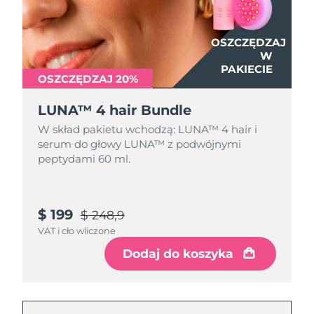
OSZCZĘDZAJ
W
PAKIECIE
OSZCZĘDZAJ 20%
LUNA™ 4 hair Bundle
W skład pakietu wchodzą: LUNA™ 4 hair i
serum do głowy LUNA™ z podwójnymi
peptydami 60 ml.
$ 199
$ 248,9
VAT i cło wliczone
Dodaj do koszyka