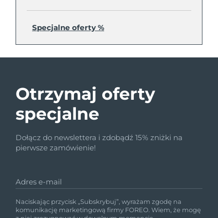
Specjalne oferty %
Otrzymaj oferty
specjalne
Dołącz do newslettera i zdobądź 15% zniżki na
pierwsze zamówienie!
Adres e-mail
Naciskając przycisk „Subskrybuj”, wyrażam zgodę na
komunikację marketingową firmy FOREO. Wiem, że mogę
z niej zrezygnować w dowolnym momencie.