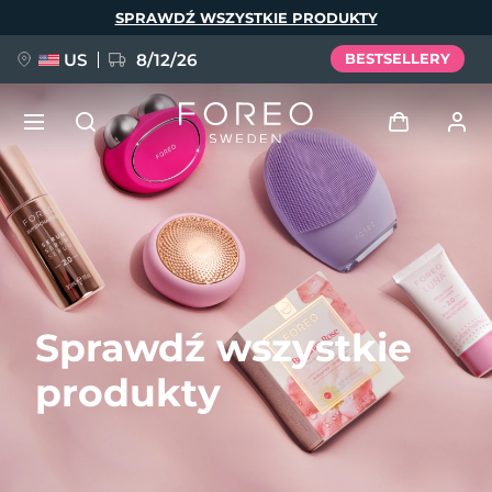
Przejdź
SPRAWDŹ WSZYSTKIE PRODUKTY
do
treści
US
8/12/26
BESTSELLERY
NOWOŚĆ
Zaloguj
Język
BREAKING NEWS
Profil użytkownika
English
Deutsch
Español
Moje urządzenia
FAQ™ Pure Beauty-Tech Elixir
Sprawdź wszystkie
Français
Italiano
Português
Moje zamówienia
Polski
Svenska
Русский
produkty
Türkçe
简体中文
繁體中文
Moje adresy
issa™ Teeth Whitening Set
Moje subskrypcje