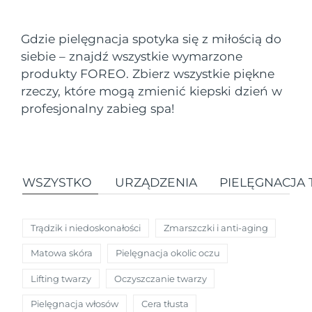
Kraj dostawy
Gdzie pielęgnacja spotyka się z miłością do
Oczekiwany czas dostawy
Stany Zjednoczone
siebie – znajdź wszystkie wymarzone
8/12/26
FAQ™ Dual LED Panel
produkty FOREO. Zbierz wszystkie piękne
Oczekiwany czas dostawy
rzeczy, które mogą zmienić kiepski dzień w
Wielka Brytania
8/11/26
POPULARNY
profesjonalny zabieg spa!
Oczekiwany czas dostawy
Hiszpania
8/11/26
Oczekiwany czas dostawy
Australia
WSZYSTKO
URZĄDZENIA
PIELĘGNACJA
8/14/26
Specjalne oferty
Bestsellery
Oczekiwany czas dostawy
Francja
8/11/26
Trądzik i niedoskonałości
Zmarszczki i anti-aging
Oczekiwany czas dostawy
Matowa skóra
Pielęgnacja okolic oczu
Niemcy
8/11/26
Terapia czerwonym światłem
Lifting twarzy
Oczyszczanie twarzy
Oczekiwany czas dostawy
Kanada
Pielęgnacja włosów
Cera tłusta
8/15/26