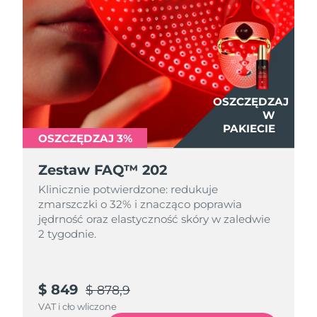
Oczekiwany czas dostawy
Izrael
8/15/26
Oczekiwany czas dostawy
Włochy
8/11/26
OSZCZĘDZAJ
Oczekiwany czas dostawy
W
Japonia
8/14/26
PAKIECIE
OSZCZĘDZAJ 3%
Oczekiwany czas dostawy
Jersey
8/16/26
Zestaw FAQ™ 202
Klinicznie potwierdzone: redukuje
Oczekiwany czas dostawy
Kazachstan
zmarszczki o 32% i znacząco poprawia
8/13/26
jędrność oraz elastyczność skóry w zaledwie
2 tygodnie.
Oczekiwany czas dostawy
Kuwejt
8/11/26
Oczekiwany czas dostawy
Łotwa
$ 849
$ 878,9
8/11/26
VAT i cło wliczone