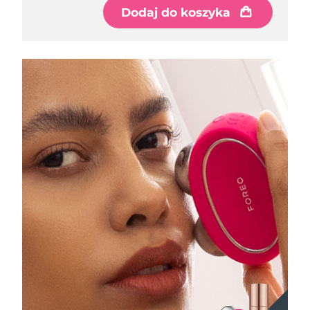
Oczekiwany czas dostawy
Dodaj do koszyka
Liban
8/12/26
Oczekiwany czas dostawy
Litwa
8/11/26
Oczekiwany czas dostawy
Luksemburg
8/11/26
Oczekiwany czas dostawy
SRA Makau (Chiny)
8/13/26
Oczekiwany czas dostawy
Malezja
8/14/26
Oczekiwany czas dostawy
Malta
8/11/26
Oczekiwany czas dostawy
Meksyk
8/15/26
Oczekiwany czas dostawy
Monako
8/12/26