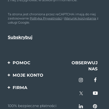
Ta strona jest chroniona przez reCAPTCHA i mają do niej
zastosowanie
Polityka Prywatności
i
Warunki korzystania
z
usługi Google.
POMOC
OBSERWUJ
NAS
Kontakt
MOJE KONTO
Zamówienia & Wysyłka
Rejestracja produktu
FIRMA
Gwarancja & Zwroty
Pomoc
O nas
Pytania i odpowiedzi
100% bezpieczne płatności
Program partnerski