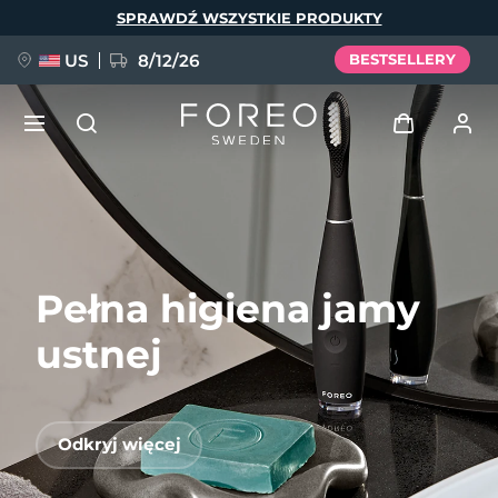
Przejdź
SPRAWDŹ WSZYSTKIE PRODUKTY
do
treści
US
8/12/26
BESTSELLERY
NOWOŚĆ
Zaloguj
Język
BREAKING NEWS
Profil użytkownika
Pełna higiena jamy
English
Deutsch
Español
Moje urządzenia
FAQ™ Pure Beauty-Tech Elixir
Français
Italiano
Português
ustnej
Moje zamówienia
Polski
Svenska
Русский
Türkçe
简体中文
繁體中文
Moje adresy
Odkryj więcej
issa™ Teeth Whitening Set
Moje subskrypcje