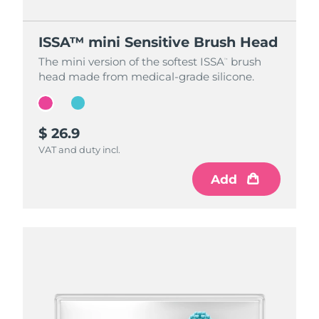
ISSA™ mini Sensitive Brush Head
ISSA™ mini Sensitive Brush Head
The mini version of the softest ISSA
The mini version of the softest ISSA
brush
brush
™
™
head made from medical-grade silicone.
head made from medical-grade silicone.
$ 26.9
$ 26.9
VAT and duty incl.
VAT and duty incl.
Add
Add