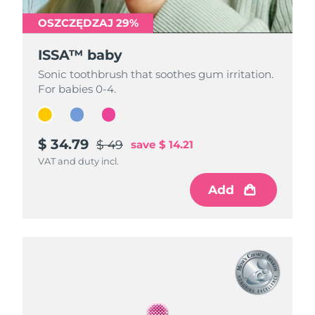
OSZCZĘDZAJ 29%
OSZCZĘDZAJ 29%
OSZCZĘDZAJ 29%
ISSA™ baby
ISSA™ baby
ISSA™ baby
Sonic toothbrush that soothes gum irritation.
Sonic toothbrush that soothes gum irritation.
Sonic toothbrush that soothes gum irritation.
For babies 0-4.
For babies 0-4.
For babies 0-4.
$ 34.79
$ 34.79
$ 34.79
$ 49
$ 49
$ 49
save
save
save
$ 14.21
$ 14.21
$ 14.21
VAT and duty incl.
VAT and duty incl.
VAT and duty incl.
Add
Add
Add