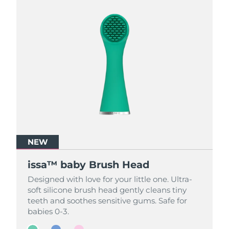
NEW
NEW
NEW
issa™ baby Brush Head
issa™ baby Brush Head
issa™ baby Brush Head
Designed with love for your little one. Ultra-
Designed with love for your little one. Ultra-
Designed with love for your little one. Ultra-
soft silicone brush head gently cleans tiny
soft silicone brush head gently cleans tiny
soft silicone brush head gently cleans tiny
teeth and soothes sensitive gums. Safe for
teeth and soothes sensitive gums. Safe for
teeth and soothes sensitive gums. Safe for
babies 0-3.
babies 0-3.
babies 0-3.