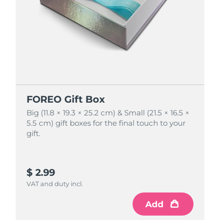
FOREO Gift Box
FOREO Gift Box
Big (11.8 × 19.3 × 25.2 cm) & Small (21.5 × 16.5 ×
Big (11.8 × 19.3 × 25.2 cm) & Small (21.5 × 16.5 ×
5.5 cm) gift boxes for the final touch to your
5.5 cm) gift boxes for the final touch to your
gift.
gift.
$ 2.99
$ 4.99
VAT and duty incl.
VAT and duty incl.
Add
Add