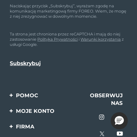
Naciskając przycisk „Subskrybuj”, wyrażam zgodę na
komunikację marketingową firmy FOREO. Wiem, że mogę
z niej zrezygnować w dowolnym momencie.
Ta strona jest chroniona przez reCAPTCHA i mają do niej
zastosowanie
Polityka Prywatności
i
Warunki korzystania
z
usługi Google.
POMOC
OBSERWUJ
NAS
Kontakt
MOJE KONTO
Zamówienia & Wysyłka
Rejestracja produktu
FIRMA
Gwarancja & Zwroty
Pomoc