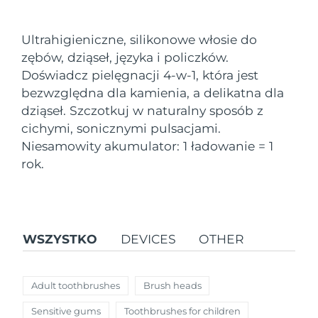
Kraj dostawy
Ultrahigieniczne, silikonowe włosie do
Oczekiwany czas dostawy
Stany Zjednoczone
zębów, dziąseł, języka i policzków.
8/12/26
FAQ™ Dual LED Panel
Doświadcz pielęgnacji 4-w-1, która jest
Oczekiwany czas dostawy
bezwzględna dla kamienia, a delikatna dla
Wielka Brytania
8/11/26
POPULARNY
dziąseł. Szczotkuj w naturalny sposób z
cichymi, sonicznymi pulsacjami.
Oczekiwany czas dostawy
Hiszpania
8/11/26
Niesamowity akumulator: 1 ładowanie = 1
rok.
Oczekiwany czas dostawy
Australia
8/14/26
Specjalne oferty
Bestsellery
Oczekiwany czas dostawy
Francja
8/11/26
WSZYSTKO
DEVICES
OTHER
Oczekiwany czas dostawy
Niemcy
8/11/26
Terapia czerwonym światłem
Adult toothbrushes
Brush heads
Oczekiwany czas dostawy
Kanada
Sensitive gums
Toothbrushes for children
8/15/26