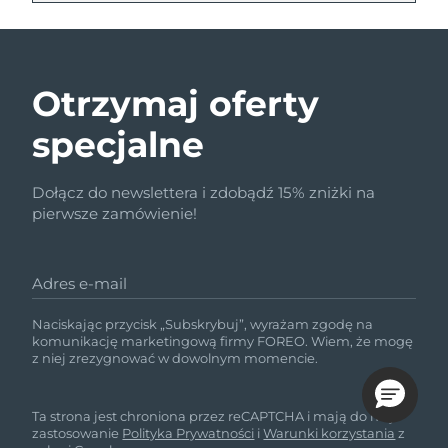
Otrzymaj oferty
specjalne
Dołącz do newslettera i zdobądź 15% zniżki na
pierwsze zamówienie!
Adres e-mail
Naciskając przycisk „Subskrybuj”, wyrażam zgodę na
komunikację marketingową firmy FOREO. Wiem, że mogę
z niej zrezygnować w dowolnym momencie.
Ta strona jest chroniona przez reCAPTCHA i mają do niej
zastosowanie
Polityka Prywatności
i
Warunki korzystania
z