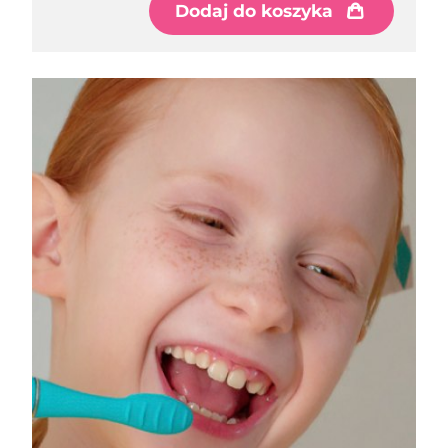
8/9/26
Dodaj do koszyka
Oczekiwany czas dostawy
Słowenia
8/9/26
Republika
Oczekiwany czas dostawy
Południowej Afryki
8/17/26
Oczekiwany czas dostawy
Korea Południowa
8/11/26
Oczekiwany czas dostawy
Hiszpania
8/9/26
Oczekiwany czas dostawy
Szwecja
8/9/26
Oczekiwany czas dostawy
Szwajcaria
8/9/26
Oczekiwany czas dostawy
Tajwan
8/14/26