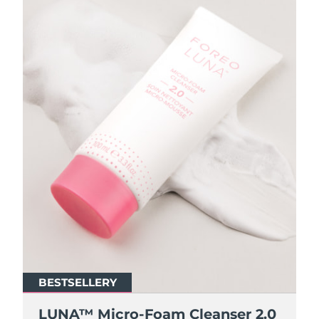
BESTSELLERY
BESTSELLERY
LUNA™ Micro-Foam Cleanser 2.0
LUNA™ Micro-Foam Cleanser 2.0