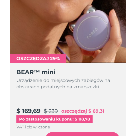
Oczekiwany czas dostawy
Portoryko
8/11/26
Oczekiwany czas dostawy
Katar
8/10/26
Oczekiwany czas dostawy
Reunion
8/14/26
OSZCZĘDZAJ 29%
Oczekiwany czas dostawy
Rumunia
8/9/26
BEAR™ mini
Oczekiwany czas dostawy
Rosja
Urządzenie do miejscowych zabiegów na
8/17/26
obszarach podatnych na zmarszczki.
Oczekiwany czas dostawy
Arabia Saudyjska
8/10/26
$ 169,69
$ 239
oszczędzaj
$ 69,31
Oczekiwany czas dostawy
Singapur
8/11/26
Po zastosowaniu kuponu: $ 118,78
VAT i cło wliczone
Oczekiwany czas dostawy
Słowacja