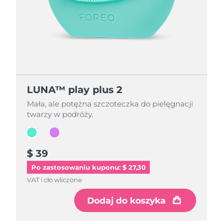
LUNA™ play plus 2
LUNA™ play plus 2
Mała, ale potężna szczoteczka do pielęgnacji
Mała, ale potężna szczoteczka do pielęgnacji
twarzy w podróży.
twarzy w podróży.
$ 39
$ 39
Po zastosowaniu kuponu: $ 27,30
VAT i cło wliczone
VAT i cło wliczone
Dodaj do koszyka
Dodaj do koszyka