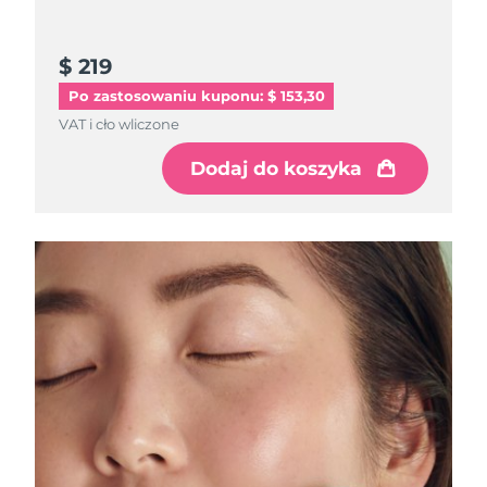
Oczekiwany czas dostawy
Izrael
8/13/26
$ 219
Po zastosowaniu kuponu: $ 153,30
Oczekiwany czas dostawy
Włochy
8/9/26
VAT i cło wliczone
Dodaj do koszyka
Oczekiwany czas dostawy
Japonia
8/12/26
Oczekiwany czas dostawy
Jersey
8/14/26
Oczekiwany czas dostawy
Kazachstan
8/11/26
Oczekiwany czas dostawy
Kuwejt
8/9/26
Oczekiwany czas dostawy
Łotwa
8/9/26