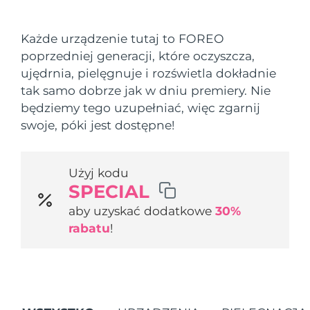
Kraj dostawy
Każde urządzenie tutaj to FOREO
Oczekiwany czas dostawy
Stany Zjednoczone
poprzedniej generacji, które oczyszcza,
8/10/26
FAQ™ Dual LED Panel
ujędrnia, pielęgnuje i rozświetla dokładnie
Oczekiwany czas dostawy
tak samo dobrze jak w dniu premiery. Nie
Wielka Brytania
8/9/26
POPULARNY
będziemy tego uzupełniać, więc zgarnij
swoje, póki jest dostępne!
Oczekiwany czas dostawy
Hiszpania
8/9/26
Oczekiwany czas dostawy
Użyj kodu
Australia
8/12/26
Specjalne oferty
Bestsellery
SPECIAL
aby uzyskać dodatkowe
30%
Oczekiwany czas dostawy
Francja
8/9/26
rabatu
!
Oczekiwany czas dostawy
Niemcy
8/9/26
Terapia czerwonym światłem
Oczekiwany czas dostawy
Kanada
8/13/26