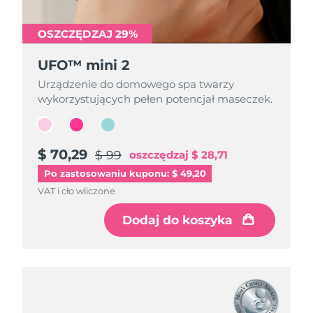
OSZCZĘDZAJ 29%
OSZCZĘDZAJ 29%
OSZCZĘDZAJ 29%
UFO™ mini 2
UFO™ mini 2
UFO™ mini 2
Urządzenie do domowego spa twarzy
Urządzenie do domowego spa twarzy
Urządzenie do domowego spa twarzy
wykorzystujących pełen potencjał maseczek.
wykorzystujących pełen potencjał maseczek.
wykorzystujących pełen potencjał maseczek.
$ 70,29
$ 70,29
$ 70,29
$ 99
$ 99
$ 99
oszczędzaj
oszczędzaj
oszczędzaj
$ 28,71
$ 28,71
$ 28,71
Po zastosowaniu kuponu: $ 49,20
VAT i cło wliczone
VAT i cło wliczone
VAT i cło wliczone
Dodaj do koszyka
Dodaj do koszyka
Dodaj do koszyka