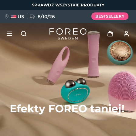
Przejdź
SPRAWDŹ WSZYSTKIE PRODUKTY
do
treści
US
8/10/26
BESTSELLERY
NOWOŚĆ
Zaloguj
Język
BREAKING NEWS
Profil użytkownika
English
Deutsch
Español
Moje urządzenia
FAQ™ Pure Beauty-Tech Elixir
Français
Italiano
Português
Moje zamówienia
Polski
Svenska
Русский
Efekty FOREO taniej!
Türkçe
简体中文
繁體中文
Moje adresy
issa™ Teeth Whitening Set
Moje subskrypcje