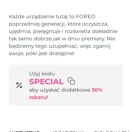
Kraj dostawy
Każde urządzenie tutaj to FOREO
Oczekiwany czas dostawy
Stany Zjednoczone
poprzedniej generacji, które oczyszcza,
8/12/26
FAQ™ Dual LED Panel
ujędrnia, pielęgnuje i rozświetla dokładnie
Oczekiwany czas dostawy
tak samo dobrze jak w dniu premiery. Nie
Wielka Brytania
8/11/26
POPULARNY
będziemy tego uzupełniać, więc zgarnij
swoje, póki jest dostępne!
Oczekiwany czas dostawy
Hiszpania
8/11/26
Oczekiwany czas dostawy
Użyj kodu
Australia
8/14/26
Specjalne oferty
Bestsellery
SPECIAL
aby uzyskać dodatkowe
30%
Oczekiwany czas dostawy
Francja
8/11/26
rabatu
!
Oczekiwany czas dostawy
Niemcy
8/11/26
Terapia czerwonym światłem
Oczekiwany czas dostawy
Kanada
8/15/26