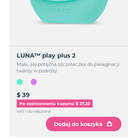
LUNA™ play plus 2
LUNA™ play plus 2
Mała, ale potężna szczoteczka do pielęgnacji
Mała, ale potężna szczoteczka do pielęgnacji
twarzy w podróży.
twarzy w podróży.
$ 39
$ 39
Po zastosowaniu kuponu: $ 27,30
VAT i cło wliczone
VAT i cło wliczone
Dodaj do koszyka
Dodaj do koszyka