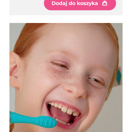
8/11/26
Dodaj do koszyka
Oczekiwany czas dostawy
Słowenia
8/11/26
Republika
Oczekiwany czas dostawy
Południowej Afryki
8/19/26
Oczekiwany czas dostawy
Korea Południowa
8/13/26
Oczekiwany czas dostawy
Hiszpania
8/11/26
Oczekiwany czas dostawy
Szwecja
8/11/26
Oczekiwany czas dostawy
Szwajcaria
8/11/26
Oczekiwany czas dostawy
Tajwan
8/16/26