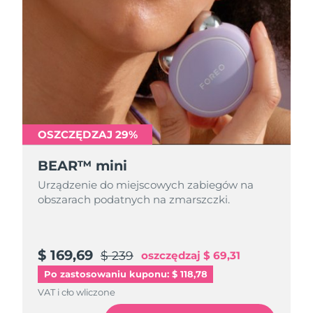
Oczekiwany czas dostawy
Portoryko
8/13/26
Oczekiwany czas dostawy
Katar
8/12/26
Oczekiwany czas dostawy
Reunion
8/16/26
OSZCZĘDZAJ 29%
Oczekiwany czas dostawy
Rumunia
8/11/26
BEAR™ mini
Oczekiwany czas dostawy
Rosja
Urządzenie do miejscowych zabiegów na
8/19/26
obszarach podatnych na zmarszczki.
Oczekiwany czas dostawy
Arabia Saudyjska
8/12/26
$ 169,69
$ 239
oszczędzaj
$ 69,31
Oczekiwany czas dostawy
Singapur
8/13/26
Po zastosowaniu kuponu: $ 118,78
VAT i cło wliczone
Oczekiwany czas dostawy
Słowacja