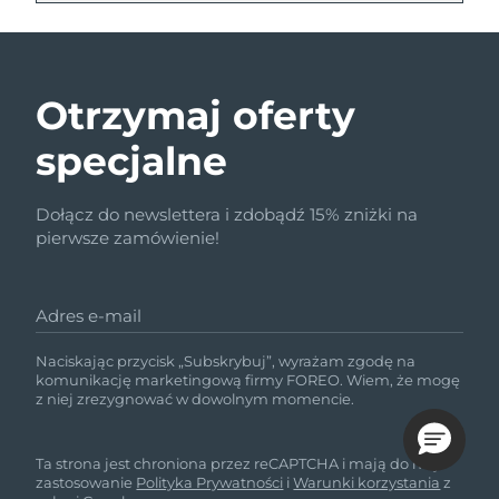
Otrzymaj oferty
specjalne
Dołącz do newslettera i zdobądź 15% zniżki na
pierwsze zamówienie!
Adres e-mail
Naciskając przycisk „Subskrybuj”, wyrażam zgodę na
komunikację marketingową firmy FOREO. Wiem, że mogę
z niej zrezygnować w dowolnym momencie.
Ta strona jest chroniona przez reCAPTCHA i mają do niej
zastosowanie
Polityka Prywatności
i
Warunki korzystania
z