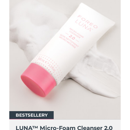
BESTSELLERY
BESTSELLERY
LUNA™ Micro-Foam Cleanser 2.0
LUNA™ Micro-Foam Cleanser 2.0