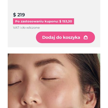
Oczekiwany czas dostawy
Izrael
8/15/26
$ 219
Po zastosowaniu kuponu: $ 153,30
Oczekiwany czas dostawy
Włochy
8/11/26
VAT i cło wliczone
Dodaj do koszyka
Oczekiwany czas dostawy
Japonia
8/14/26
Oczekiwany czas dostawy
Jersey
8/16/26
Oczekiwany czas dostawy
Kazachstan
8/13/26
Oczekiwany czas dostawy
Kuwejt
8/11/26
Oczekiwany czas dostawy
Łotwa
8/11/26