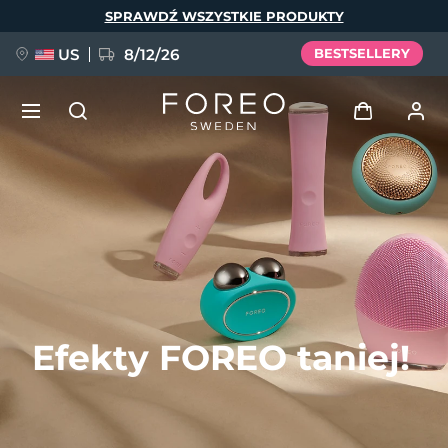
Przejdź
SPRAWDŹ WSZYSTKIE PRODUKTY
do
treści
US
8/12/26
BESTSELLERY
NOWOŚĆ
Zaloguj
Język
BREAKING NEWS
Profil użytkownika
English
Deutsch
Español
Moje urządzenia
FAQ™ Pure Beauty-Tech Elixir
Français
Italiano
Português
Moje zamówienia
Polski
Svenska
Русский
Efekty FOREO taniej!
Türkçe
简体中文
繁體中文
Moje adresy
issa™ Teeth Whitening Set
Moje subskrypcje