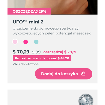
OSZCZĘDZAJ 29%
OSZCZĘDZAJ 29%
OSZCZĘDZAJ 29%
UFO™ mini 2
UFO™ mini 2
UFO™ mini 2
Urządzenie do domowego spa twarzy
Urządzenie do domowego spa twarzy
Urządzenie do domowego spa twarzy
wykorzystujących pełen potencjał maseczek.
wykorzystujących pełen potencjał maseczek.
wykorzystujących pełen potencjał maseczek.
$ 70,29
$ 70,29
$ 70,29
$ 99
$ 99
$ 99
oszczędzaj
oszczędzaj
oszczędzaj
$ 28,71
$ 28,71
$ 28,71
Po zastosowaniu kuponu: $ 49,20
VAT i cło wliczone
VAT i cło wliczone
VAT i cło wliczone
Dodaj do koszyka
Dodaj do koszyka
Dodaj do koszyka