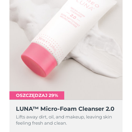
OSZCZĘDZAJ 29%
OSZCZĘDZAJ 29%
LUNA™ Micro-Foam Cleanser 2.0
LUNA™ Micro-Foam Cleanser 2.0
Lifts away dirt, oil, and makeup, leaving skin
Lifts away dirt, oil, and makeup, leaving skin
feeling fresh and clean.
feeling fresh and clean.