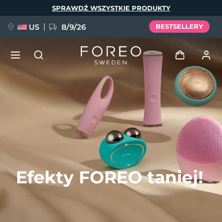
Przejdź
SPRAWDŹ WSZYSTKIE PRODUKTY
do
treści
US
8/9/26
BESTSELLERY
NOWOŚĆ
Zaloguj
Język
BREAKING NEWS
Profil użytkownika
English
Deutsch
Español
Moje urządzenia
FAQ™ Pure Beauty-Tech Elixir
Français
Italiano
Português
Moje zamówienia
Polski
Svenska
Русский
Efekty FOREO taniej!
Türkçe
简体中文
繁體中文
Moje adresy
issa™ Teeth Whitening Set
Moje subskrypcje