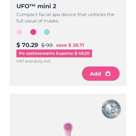
UFO™ mini 2
UFO™ mini 2
UFO™ mini 2
Compact facial spa device that unlocks the
Compact facial spa device that unlocks the
Compact facial spa device that unlocks the
full value of masks.
full value of masks.
full value of masks.
$ 70.29
$ 70.29
$ 70.29
$ 99
$ 99
$ 99
save
save
save
$ 28.71
$ 28.71
$ 28.71
Po zastosowaniu kuponu: $ 49,20
VAT and duty incl.
VAT and duty incl.
VAT and duty incl.
Add
Add
Add