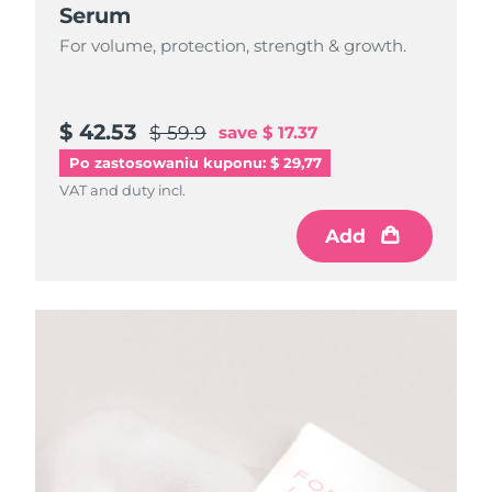
Serum
For volume, protection, strength & growth.
$ 42.53
$ 59.9
save
$ 17.37
Po zastosowaniu kuponu: $ 29,77
VAT and duty incl.
Add