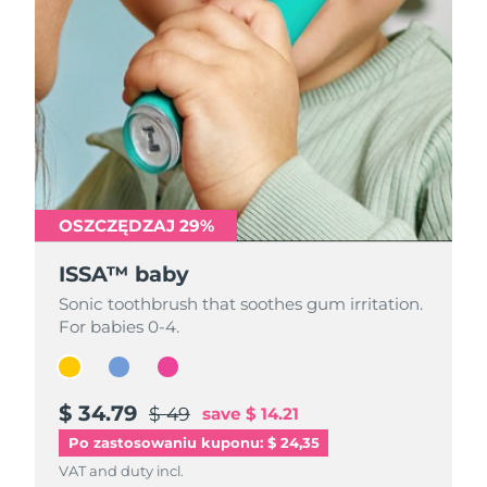
OSZCZĘDZAJ 29%
OSZCZĘDZAJ 29%
OSZCZĘDZAJ 29%
ISSA™ baby
ISSA™ baby
ISSA™ baby
Sonic toothbrush that soothes gum irritation.
Sonic toothbrush that soothes gum irritation.
Sonic toothbrush that soothes gum irritation.
For babies 0-4.
For babies 0-4.
For babies 0-4.
$ 34.79
$ 34.79
$ 34.79
$ 49
$ 49
$ 49
save
save
save
$ 14.21
$ 14.21
$ 14.21
Po zastosowaniu kuponu: $ 24,35
VAT and duty incl.
VAT and duty incl.
VAT and duty incl.