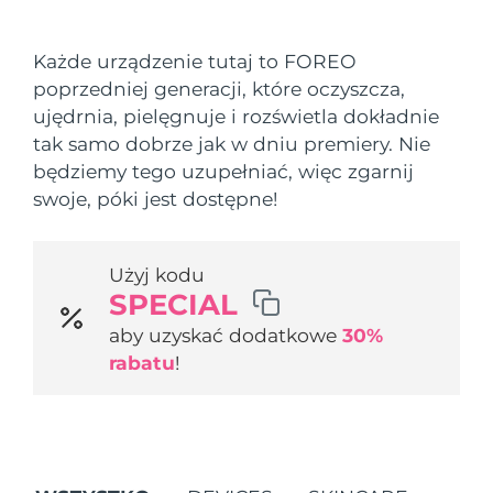
Kraj dostawy
Każde urządzenie tutaj to FOREO
Oczekiwany czas dostawy
Stany Zjednoczone
poprzedniej generacji, które oczyszcza,
8/9/26
FAQ™ Dual LED Panel
ujędrnia, pielęgnuje i rozświetla dokładnie
Oczekiwany czas dostawy
tak samo dobrze jak w dniu premiery. Nie
Wielka Brytania
8/8/26
POPULARNY
będziemy tego uzupełniać, więc zgarnij
swoje, póki jest dostępne!
Oczekiwany czas dostawy
Hiszpania
8/8/26
Oczekiwany czas dostawy
Użyj kodu
Australia
8/11/26
Specjalne oferty
Bestsellery
SPECIAL
aby uzyskać dodatkowe
30%
Oczekiwany czas dostawy
Francja
8/8/26
rabatu
!
Oczekiwany czas dostawy
Niemcy
8/8/26
Terapia czerwonym światłem
Oczekiwany czas dostawy
Kanada
8/12/26