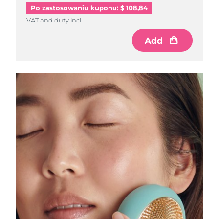
Po zastosowaniu kuponu: $ 108,84
Oczekiwany czas dostawy
VAT and duty incl.
Izrael
8/12/26
Add
Oczekiwany czas dostawy
Włochy
8/8/26
Oczekiwany czas dostawy
Japonia
8/11/26
Oczekiwany czas dostawy
Jersey
8/13/26
Oczekiwany czas dostawy
Kazachstan
8/10/26
Oczekiwany czas dostawy
Kuwejt
8/8/26
Oczekiwany czas dostawy
Łotwa
8/8/26