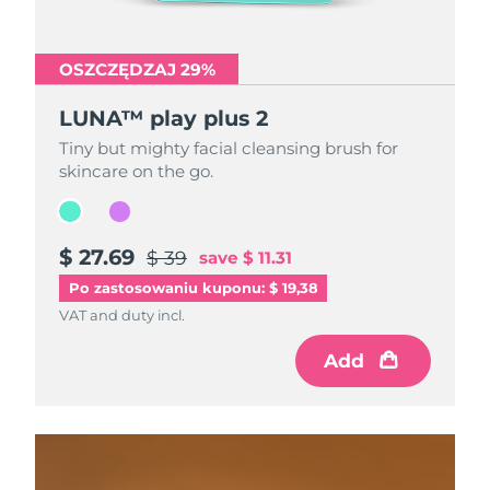
OSZCZĘDZAJ 29%
OSZCZĘDZAJ 29%
LUNA™ play plus 2
LUNA™ play plus 2
Tiny but mighty facial cleansing brush for
Tiny but mighty facial cleansing brush for
skincare on the go.
skincare on the go.
$ 27.69
$ 27.69
$ 39
$ 39
save
save
$ 11.31
$ 11.31
Po zastosowaniu kuponu: $ 19,38
VAT and duty incl.
VAT and duty incl.
Add
Add