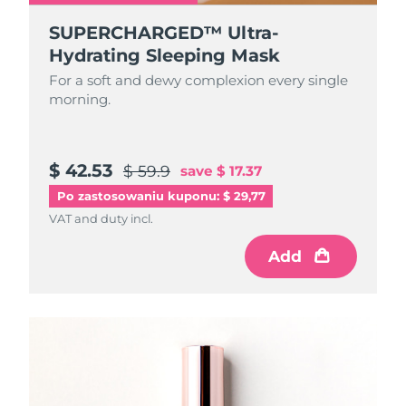
SUPERCHARGED™ Ultra-
Hydrating Sleeping Mask
For a soft and dewy complexion every single
morning.
$ 42.53
$ 59.9
save
$ 17.37
Po zastosowaniu kuponu: $ 29,77
VAT and duty incl.
Add