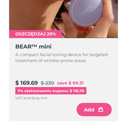
Oczekiwany czas dostawy
Portoryko
8/10/26
Oczekiwany czas dostawy
Katar
8/9/26
OSZCZĘDZAJ 29%
Oczekiwany czas dostawy
Reunion
8/13/26
BEAR™ mini
A compact facial toning device for targeted
Oczekiwany czas dostawy
Rumunia
8/8/26
treatment of wrinkle-prone areas.
Oczekiwany czas dostawy
Rosja
8/16/26
$ 169.69
$ 239
save
$ 69.31
Oczekiwany czas dostawy
Arabia Saudyjska
Po zastosowaniu kuponu: $ 118,78
8/9/26
VAT and duty incl.
Oczekiwany czas dostawy
Singapur
Add
8/10/26
Oczekiwany czas dostawy
Słowacja