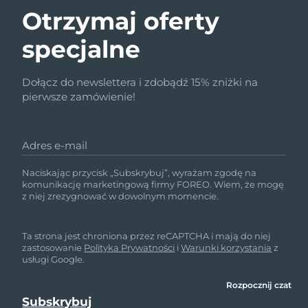
Otrzymaj oferty
specjalne
Dołącz do newslettera i zdobądź 15% zniżki na
pierwsze zamówienie!
Adres e-mail
Naciskając przycisk „Subskrybuj”, wyrażam zgodę na
komunikację marketingową firmy FOREO. Wiem, że mogę
z niej zrezygnować w dowolnym momencie.
Ta strona jest chroniona przez reCAPTCHA i mają do niej
zastosowanie
Polityka Prywatności
i
Warunki korzystania
z
usługi Google.
Rozpocznij czat