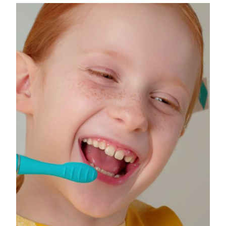
8/8/26
Oczekiwany czas dostawy
Słowenia
8/8/26
Republika
Oczekiwany czas dostawy
Południowej Afryki
8/16/26
Oczekiwany czas dostawy
Korea Południowa
8/10/26
Oczekiwany czas dostawy
Hiszpania
8/8/26
Oczekiwany czas dostawy
Szwecja
8/8/26
Oczekiwany czas dostawy
Szwajcaria
8/8/26
Oczekiwany czas dostawy
Tajwan
8/13/26