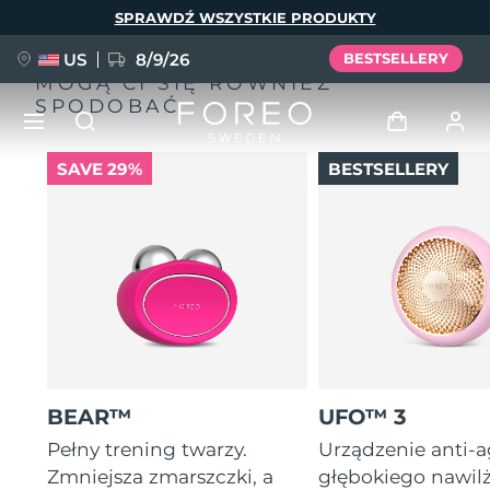
Przejdź
SPRAWDŹ WSZYSTKIE PRODUKTY
do
treści
US
8/9/26
BESTSELLERY
MOGĄ CI SIĘ RÓWNIEŻ
SPODOBAĆ
SAVE 29%
BESTSELLERY
NOWOŚĆ
Zaloguj
Język
BREAKING NEWS
Profil użytkownika
English
Deutsch
Español
Moje urządzenia
FAQ™ Pure Beauty-Tech Elixir
Français
Italiano
Português
Moje zamówienia
Polski
Svenska
Русский
BEAR™
UFO™ 3
Türkçe
简体中文
繁體中文
Moje adresy
Pełny trening twarzy.
Urządzenie anti-
issa™ Teeth Whitening Set
Zmniejsza zmarszczki, a
głębokiego nawil
Moje subskrypcje