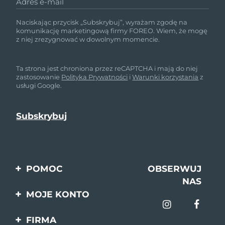
Adres e-mail
Naciskając przycisk „Subskrybuj”, wyrażam zgodę na
komunikację marketingową firmy FOREO. Wiem, że mogę
z niej zrezygnować w dowolnym momencie.
Ta strona jest chroniona przez reCAPTCHA i mają do niej
zastosowanie
Polityka Prywatności
i
Warunki korzystania
z
usługi Google.
POMOC
OBSERWUJ
NAS
Kontakt
MOJE KONTO
Zamówienia & Wysyłka
Rejestracja produktu
FIRMA