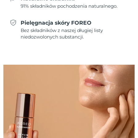
91% składników pochodzenia naturalnego.
Oczekiwany czas dostawy
Holandia
8/9/26
Pielęgnacja skóry FOREO
Bez składników z naszej długiej listy
Oczekiwany czas dostawy
Nowa Zelandia
8/9/26
niedozwolonych substancji.
Oczekiwany czas dostawy
Norwegia
8/9/26
Oczekiwany czas dostawy
Oman
8/12/26
Oczekiwany czas dostawy
Filipiny
8/12/26
Oczekiwany czas dostawy
Polska
8/10/26
Oczekiwany czas dostawy
Portugalia
8/9/26