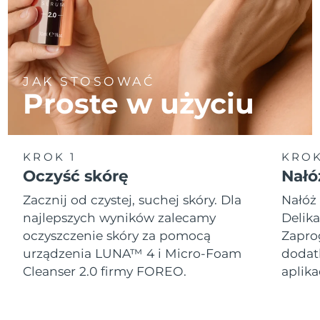
Oczekiwany czas dostawy
Portoryko
8/11/26
Oczekiwany czas dostawy
Katar
8/10/26
JAK STOSOWAĆ
Proste w użyciu
Oczekiwany czas dostawy
Reunion
8/14/26
Oczekiwany czas dostawy
Rumunia
8/9/26
KROK 1
KROK
Oczyść skórę
Nałó
Oczekiwany czas dostawy
Rosja
8/17/26
Zacznij od czystej, suchej skóry. Dla
Nałóż 
najlepszych wyników zalecamy
Delik
Oczekiwany czas dostawy
Arabia Saudyjska
oczyszczenie skóry za pomocą
Zapro
8/10/26
urządzenia LUNA™ 4 i Micro-Foam
dodat
Oczekiwany czas dostawy
Cleanser 2.0 firmy FOREO.
aplik
Singapur
8/11/26
Oczekiwany czas dostawy
Słowacja