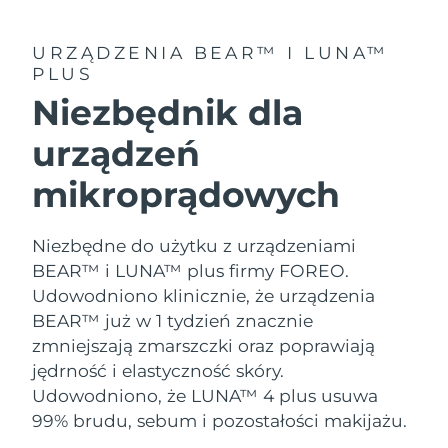
8/9/26
Oczekiwany czas dostawy
URZĄDZENIA BEAR™ I LUNA™
Słowenia
8/9/26
PLUS
Niezbędnik dla
Republika
Oczekiwany czas dostawy
Południowej Afryki
8/17/26
urządzeń
Oczekiwany czas dostawy
Korea Południowa
mikroprądowych
8/11/26
Oczekiwany czas dostawy
Hiszpania
Niezbędne do użytku z urządzeniami
8/9/26
BEAR™ i LUNA™ plus firmy FOREO.
Oczekiwany czas dostawy
Udowodniono klinicznie, że urządzenia
Szwecja
8/9/26
BEAR™ już w 1 tydzień znacznie
zmniejszają zmarszczki oraz poprawiają
Oczekiwany czas dostawy
Szwajcaria
jędrność i elastyczność skóry.
8/9/26
Udowodniono, że LUNA™ 4 plus usuwa
Oczekiwany czas dostawy
99% brudu, sebum i pozostałości makijażu.
Tajwan
8/14/26