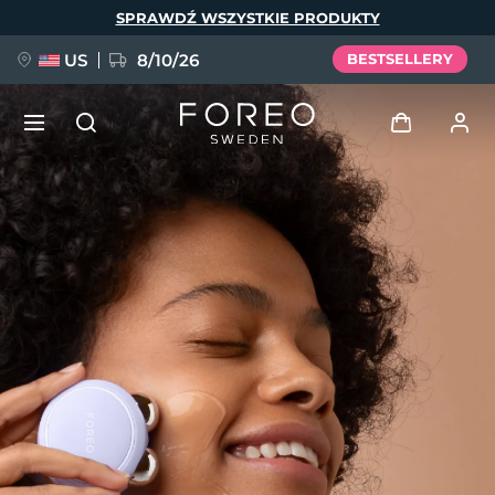
Przejdź
SPRAWDŹ WSZYSTKIE PRODUKTY
do
treści
US
8/10/26
BESTSELLERY
NOWOŚĆ
Zaloguj
Język
BREAKING NEWS
Profil użytkownika
English
Deutsch
Español
Moje urządzenia
FAQ™ Pure Beauty-Tech Elixir
Français
Italiano
Português
Moje zamówienia
Polski
Svenska
Русский
Türkçe
简体中文
繁體中文
Moje adresy
issa™ Teeth Whitening Set
Moje subskrypcje