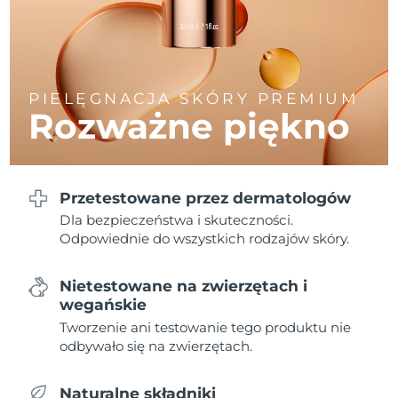
Oczekiwany czas dostawy
Liban
8/10/26
Oczekiwany czas dostawy
Litwa
8/9/26
PIELĘGNACJA SKÓRY PREMIUM
Rozważne piękno
Oczekiwany czas dostawy
Luksemburg
8/9/26
Oczekiwany czas dostawy
SRA Makau (Chiny)
8/11/26
Przetestowane przez dermatologów
Dla bezpieczeństwa i skuteczności.
Oczekiwany czas dostawy
Malezja
8/12/26
Odpowiednie do wszystkich rodzajów skóry.
Oczekiwany czas dostawy
Malta
Nietestowane na zwierzętach i
8/9/26
wegańskie
Tworzenie ani testowanie tego produktu nie
Oczekiwany czas dostawy
Meksyk
8/13/26
odbywało się na zwierzętach.
Oczekiwany czas dostawy
Monako
Naturalne składniki
8/10/26