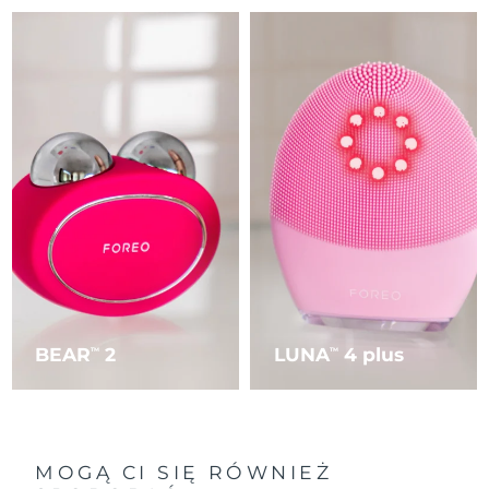
Oczekiwany czas dostawy
Tajlandia
8/13/26
Oczekiwany czas dostawy
Turcja
8/10/26
Zjednoczone Emiraty
Oczekiwany czas dostawy
Arabskie
8/10/26
Oczekiwany czas dostawy
Wielka Brytania
8/9/26
Oczekiwany czas dostawy
Stany Zjednoczone
8/10/26
BEAR
2
LUNA
4 plus
TM
TM
Oczekiwany czas dostawy
Uzbekistan
8/14/26
Oczekiwany czas dostawy
Wietnam
8/15/26
MOGĄ CI SIĘ RÓWNIEŻ