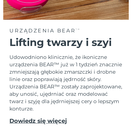
Oczekiwany czas dostawy
Tajlandia
8/14/26
Oczekiwany czas dostawy
Turcja
8/11/26
URZĄDZENIA BEAR
TM
Lifting twarzy i szyi
Zjednoczone Emiraty
Oczekiwany czas dostawy
Arabskie
8/11/26
Udowodniono klinicznie, że ikoniczne
Oczekiwany czas dostawy
urządzenia BEAR™ już w 1 tydzień znacznie
Wielka Brytania
8/10/26
zmniejszają głębokie zmarszczki i drobne
linie oraz poprawiają jędrność skóry.
Oczekiwany czas dostawy
Stany Zjednoczone
8/11/26
Urządzenia BEAR™ zostały zaprojektowane,
aby unosić, ujędrniać oraz modelować
Oczekiwany czas dostawy
Uzbekistan
twarz i szyję dla jędrniejszej cery o lepszym
8/15/26
konturze.
Oczekiwany czas dostawy
Wietnam
Dowiedz się więcej
8/16/26