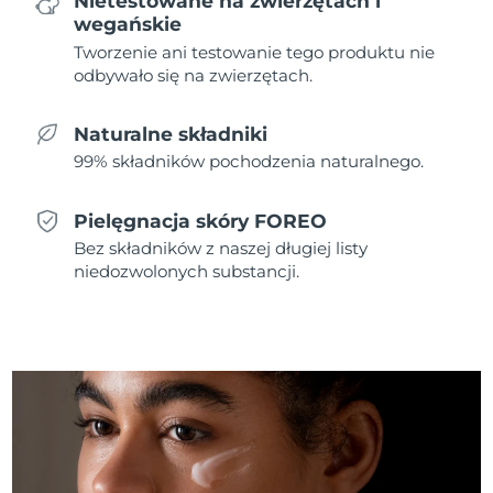
Nietestowane na zwierzętach i
wegańskie
Oczekiwany czas dostawy
Tworzenie ani testowanie tego produktu nie
Holandia
8/10/26
odbywało się na zwierzętach.
Oczekiwany czas dostawy
Nowa Zelandia
8/10/26
Naturalne składniki
99% składników pochodzenia naturalnego.
Oczekiwany czas dostawy
Norwegia
8/10/26
Pielęgnacja skóry FOREO
Oczekiwany czas dostawy
Bez składników z naszej długiej listy
Oman
8/13/26
niedozwolonych substancji.
Oczekiwany czas dostawy
Filipiny
8/13/26
Oczekiwany czas dostawy
Polska
8/11/26
Oczekiwany czas dostawy
Portugalia
8/10/26