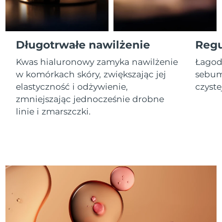
Oczekiwany czas dostawy
Izrael
8/14/26
Długotrwałe nawilżenie
Regu
Oczekiwany czas dostawy
Włochy
8/10/26
Kwas hialuronowy zamyka nawilżenie
Łagod
w komórkach skóry, zwiększając jej
sebum
Oczekiwany czas dostawy
Japonia
elastyczność i odżywienie,
czyste
8/13/26
zmniejszając jednocześnie drobne
Oczekiwany czas dostawy
linie i zmarszczki.
Jersey
8/15/26
Oczekiwany czas dostawy
Kazachstan
8/12/26
Oczekiwany czas dostawy
Kuwejt
8/10/26
Oczekiwany czas dostawy
Łotwa
8/10/26