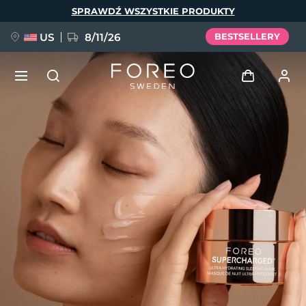
Przejdź
SPRAWDŹ WSZYSTKIE PRODUKTY
do
treści
US
8/11/26
BESTSELLERY
NOWOŚĆ
Zaloguj
Język
BREAKING NEWS
Profil użytkownika
English
Deutsch
Español
Moje urządzenia
FAQ™ Pure Beauty-Tech Elixir
Français
Italiano
Português
Moje zamówienia
Polski
Svenska
Русский
Türkçe
简体中文
繁體中文
Moje adresy
issa™ Teeth Whitening Set
Moje subskrypcje